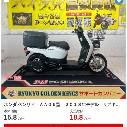
ホンダ ベンリィ ＡＡ０５型 ２０１８年モデル リアキャリア 社外リアＢＯＸ サイドスタンド 前カゴ
本体価格
支払総額
15.8
18.8
万円
万円