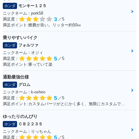
モンキー１２５
ホンダ
ニックネーム：pork58
3
満足度：
／5
満足ポイント:燃費が良い。リッター約50㎞
乗りやすいバイク
フォルツァ
ホンダ
ニックネーム：オジィ
5
満足度：
／5
満足ポイント:乗っていて楽
通勤最強仕様
グロム
ホンダ
ニックネーム：k-oshiro
5
満足度：
／5
満足ポイント:カスタムパーツがとにかく多く、無限にカスタムできる。
ゆったりのんびり
ＣＢ２２３Ｓ
ホンダ
ニックネーム：りっちゃん
5
満足度：
／5