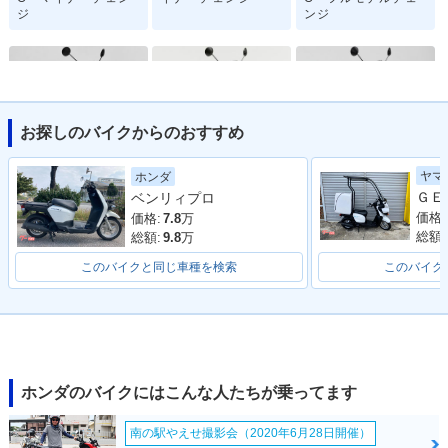
ジ
ンジ
お探しのバイクからのおすすめ
2015年 BENLY・フ
2012年 BENLY・追
2011年 BNELY PR
ヤマ
ホンダ
ルモデルチェンジ
加
O・新登場
ベンリィプロ
価格:
価格:
7.8
万
総額:
総額:
9.8
万
このバイクと同じ車種を検索
このバイク
2011年 BENLY・新
登場
ホンダのバイクにはこんな人たちが乗ってます
南の駅やえせ撮影会（2020年6月28日開催）