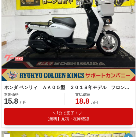
ホンダ ベンリィ ＡＡ０５型 ２０１８年モデル フロントボックス
本体価格
支払総額
15.8
18.8
万円
万円
1分で完了！
【無料】見積・在庫確認