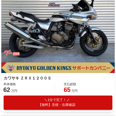
カワサキ ＺＲＸ１２００Ｓ
本体価格
支払総額
62
65
万円
万円
1分で完了！
【無料】見積・在庫確認