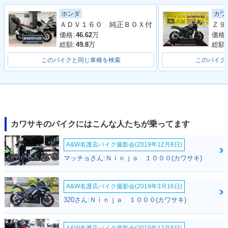
2001年 ZRX1200
ホンダ
カワ
S・新登場
ＡＤＶ１６０ 純正ＢＯＸ付
価格:
46.62
万
価格:
総額:
49.8
万
総額:
このバイクと同じ車種を検索
このバイク
カワサキのバイクにはこんな人たちが乗ってます
A&W名護店バイク撮影会(2019年12月8日)
マッチョさん:Ｎｉｎｊａ １０００(カワサキ)
A&W名護店バイク撮影会(2019年3月16日)
320さん:Ｎｉｎｊａ １０００(カワサキ)
A&W名護店バイク撮影会(2019年12月8日)