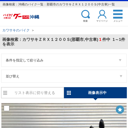
画像検索：沖縄のバイク一覧：那覇市のカワサキＺＲＸ１２００Ｓ(中古車)一覧
検索
マイページ
メニュー
カワサキのバイク
＞
画像検索：カワサキＺＲＸ１２００Ｓ(那覇市,中古車)
1
件中 1～1件
を表示
条件を指定して絞り込み
並び替え
リスト表示に切り替える
画像表示中