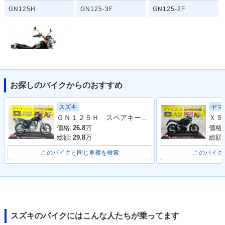
GN125H
GN125-3F
GN125-2F
お探しのバイクからのおすすめ
GN125
スズキ
ヤマ
ＧＮ１２５Ｈ スペアキー サイドスタンド センタースタンド
価格:
26.8
万
価格:
総額:
29.8
万
総額:
このバイクと同じ車種を検索
このバイク
スズキのバイクにはこんな人たちが乗ってます