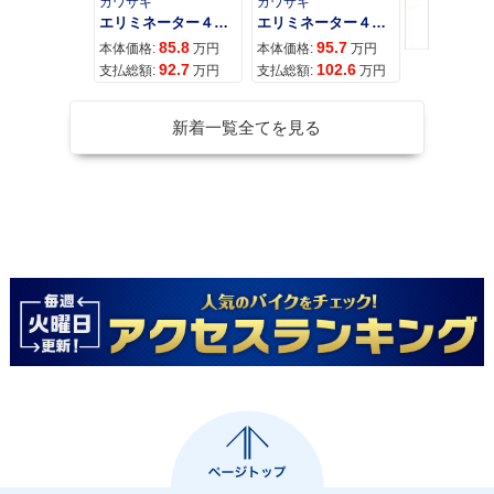
カワサキ
カワサキ
カワサキ
エリミネーター４００
エリミネーター４００ＳＥ
85.8
95.7
11
本体価格:
万円
本体価格:
万円
本体価格:
92.7
102.6
12
支払総額:
万円
支払総額:
万円
支払総額:
新着一覧全てを見る