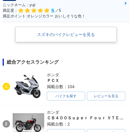
ニックネーム：yuji
5
満足度：
／5
満足ポイント:オレンジカラー おいしそうな色！
スズキのバイクレビューを見る
総合アクセスランキング
ホンダ
ＰＣＸ
1
掲載台数：104
バイクを探す
レビューを見る
ホンダ
ＣＢ４００Ｓｕｐｅｒ Ｆｏｕｒ ＶＴＥＣ ＳＰＥＣ３
2
掲載台数：2