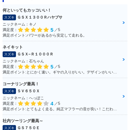
何といってもカッコいい！
ＧＳＸ１３００Ｒハヤブサ
スズキ
ニックネーム：キノ
5
満足度：
／5
満足ポイント:パワーがあるから安定して走れる。
ネイキット
ＧＳＸ−Ｒ１０００Ｒ
スズキ
ニックネーム：石ちゃん
5
満足度：
／5
満足ポイント:とにかく速い。ギヤの入りがいい。デザインがいい！！
コーナリング最高！
ＳＶ６５０Ｘ
スズキ
ニックネーム：へっぽこ
4
満足度：
／5
満足ポイント:とてもよく走る。純正マフラーの音が良い！こだわりはへっぽこステッカー！
社内ツーリング最高～
ＧＳ７５０Ｅ
スズキ