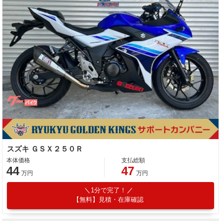
スズキ ＧＳＸ２５０Ｒ
本体価格
支払総額
44
47
万円
万円
1分で完了！
【無料】見積・在庫確認