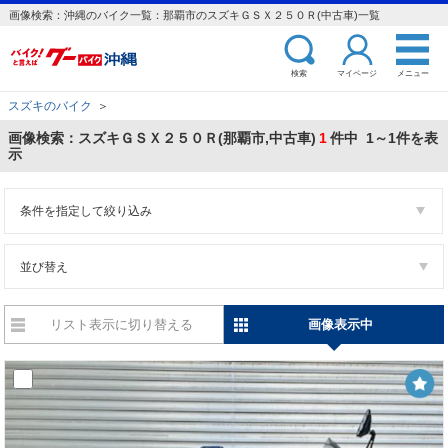
画像検索：沖縄のバイク一覧：那覇市のスズキＧＳＸ２５０Ｒ(中古車)一覧
検索
マイページ
メニュー
スズキのバイク
＞
画像検索：スズキＧＳＸ２５０Ｒ(那覇市,中古車)
1
件中 1～1件を表
示
条件を指定して絞り込み
並び替え
リスト表示に切り替える
画像表示中