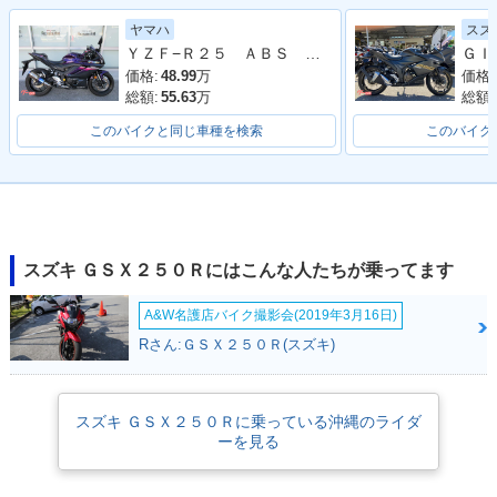
2021年 GSX250R A
2020年 GSX250
2019年 GSX250
ヤマハ
スズ
BS・追加
R・カラーチェンジ
R・カラーチェンジ
ＹＺＦ−Ｒ２５ ＡＢＳ ２０２３年モデル ＲＧ７４Ｊ ＷＲ’Ｓマフラー
価格:
48.99
万
価格:
総額:
55.63
万
総額:
このバイクと同じ車種を検索
このバイク
2017年 GSX250
GSX250R
R・新登場
スズキ ＧＳＸ２５０Ｒにはこんな人たちが乗ってます
A&W名護店バイク撮影会(2019年3月16日)
Rさん:ＧＳＸ２５０Ｒ(スズキ)
スズキ ＧＳＸ２５０Ｒに乗っている沖縄のライダ
ーを見る