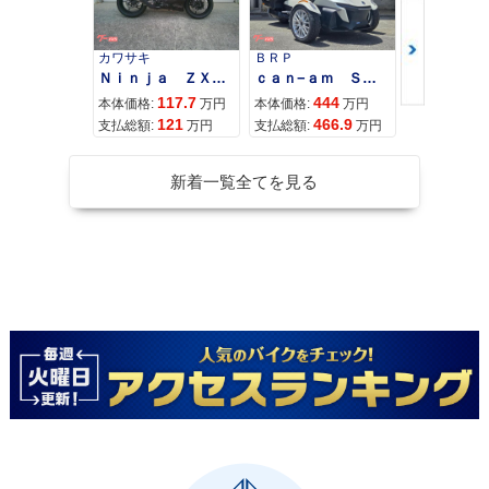
カワサキ
ＢＲＰ
スズキ
Ｎｉｎｊａ ＺＸ−４Ｒ ＳＥ
ｃａｎ−ａｍ ＳＰＹＤＥＲ ＲＴ ＬＩＭＩＴＥＤ
117.7
444
68
本体価格:
万円
本体価格:
万円
本体価格:
121
466.9
72
支払総額:
万円
支払総額:
万円
支払総額:
新着一覧全てを見る