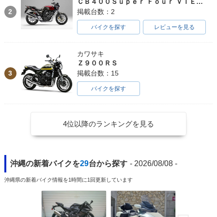
ＣＢ４００Ｓｕｐｅｒ Ｆｏｕｒ ＶＴＥＣ ＳＰＥＣ３
2
掲載台数：2
バイクを探す
レビューを見る
カワサキ
Ｚ９００ＲＳ
3
掲載台数：15
バイクを探す
4位以降のランキングを見る
沖縄の新着バイクを
29
台から探す
- 2026/08/08 -
沖縄県の新着バイク情報を1時間に1回更新しています