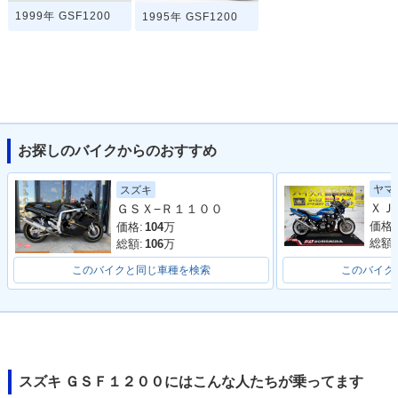
1999年 GSF1200
1995年 GSF1200
お探しのバイクからのおすすめ
ヤマ
スズキ
ＧＳＸ−Ｒ１１００
価格:
価格:
104
万
総額:
総額:
106
万
このバイクと同じ車種を検索
このバイク
スズキ ＧＳＦ１２００にはこんな人たちが乗ってます