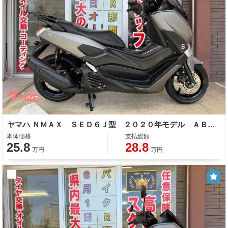
ヤマハ ＮＭＡＸ ＳＥＤ６Ｊ型 ２０２０年モデル ＡＢＳ 社外スクリーン ナックルガード リアキャリア インナーガード
本体価格
支払総額
25.8
28.8
万円
万円