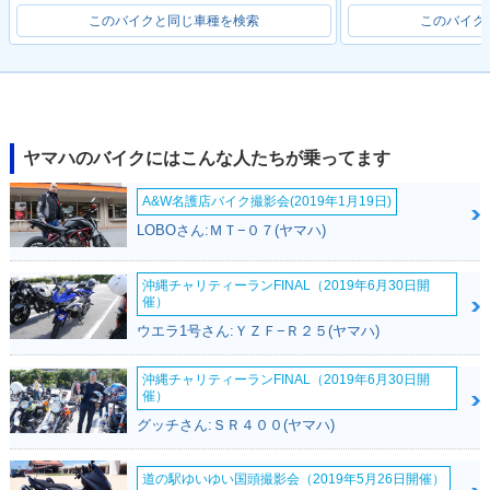
このバイクと同じ車種を検索
このバイク
2020年 NMAX AB
2019年 NMAX AB
2018年 NMAX AB
S・カラーチェンジ
S・カラーチェンジ
S・カラーチェンジ
ヤマハのバイクにはこんな人たちが乗ってます
A&W名護店バイク撮影会(2019年1月19日)
LOBOさん:ＭＴ−０７(ヤマハ)
沖縄チャリティーランFINAL（2019年6月30日開
2017年 NMAX AB
2016年 NMAX・新
催）
S・マイナーチェン
登場
ウエラ1号さん:ＹＺＦ−Ｒ２５(ヤマハ)
ジ
沖縄チャリティーランFINAL（2019年6月30日開
催）
グッチさん:ＳＲ４００(ヤマハ)
道の駅ゆいゆい国頭撮影会（2019年5月26日開催）