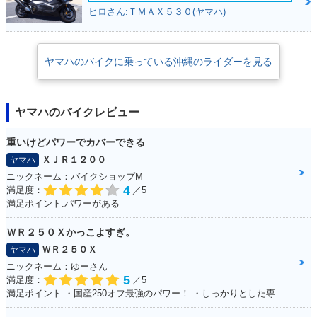
ヒロさん:ＴＭＡＸ５３０(ヤマハ)
ヤマハのバイクに乗っている沖縄のライダーを見る
ヤマハのバイクレビュー
重いけどパワーでカバーできる
ＸＪＲ１２００
ヤマハ
ニックネーム：バイクショップM
4
満足度：
／5
満足ポイント:パワーがある
ＷＲ２５０Ｘかっこよすぎ。
ＷＲ２５０Ｘ
ヤマハ
ニックネーム：ゆーさん
5
満足度：
／5
満足ポイント:・国産250オフ最強のパワー！ ・しっかりとした専用設計の足回り！ ・スタイルよすぎ！ノーマル車でもめちゃカッコイイ！！ ・アフターパーツも250オフの中では多い方！ ・メンテサイクル長いから楽！ ・デカールでイメチェンし放題だから飽きが来ない！ ・ネットで情報集めがしやすい（ユーザーが多い）