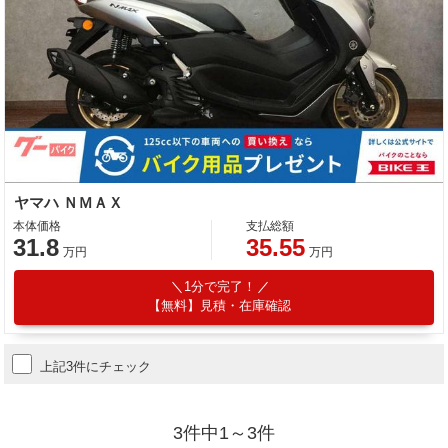
ヤマハ ＮＭＡＸ
本体価格
支払総額
31.8
35.55
万円
万円
1分で完了！
【無料】見積・在庫確認
上記3件にチェック
3件中1～3件