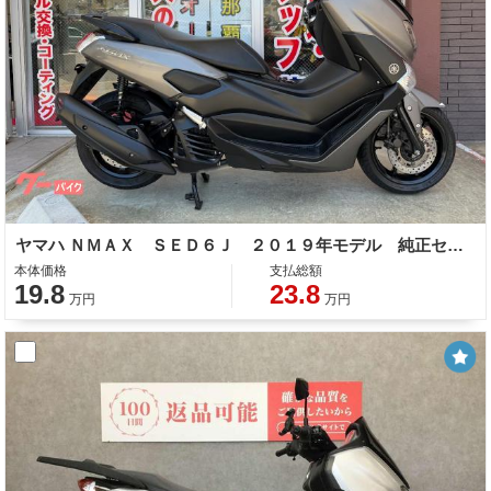
ヤマハ ＮＭＡＸ ＳＥＤ６Ｊ ２０１９年モデル 純正セキュリティー ＡＢＳ サイドスタンド センタースタンド スペアキー
本体価格
支払総額
19.8
23.8
万円
万円