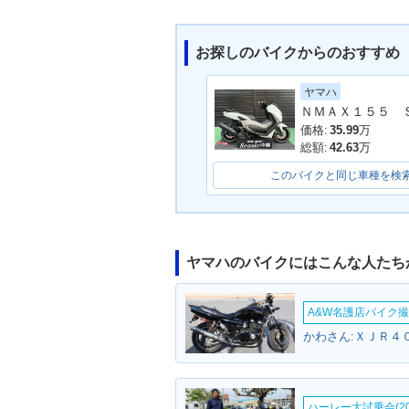
お探しのバイクからのおすすめ
ヤマハ
SMAX
価格:
35.99
万
総額:
42.63
万
このバイクと同じ車種を検
ヤマハのバイクにはこんな人たち
A&W名護店バイク撮影
かわさん:ＸＪＲ４０
ハーレー大試乗会(20