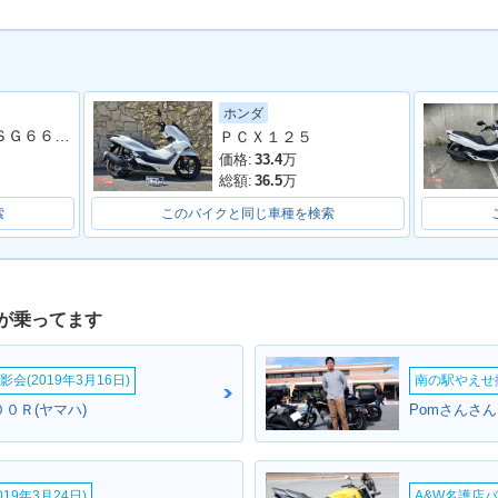
ホンダ
ＮＭＡＸ１５５ ＳＧ６６Ｊ ２０２３年モデル フェンダーレス シート レバー キャリパー ホワイトメタリック６
ＰＣＸ１２５
価格:
33.4
万
総額:
36.5
万
索
このバイクと同じ車種を検索
が乗ってます
会(2019年3月16日)
南の駅やえせ撮
０Ｒ(ヤマハ)
Pomさんさん
19年3月24日)
A&W名護店バ