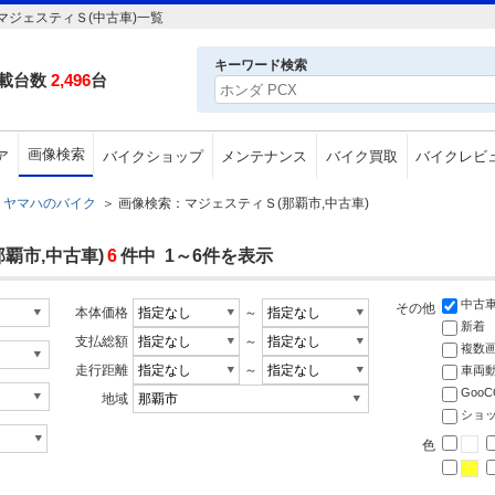
ジェスティＳ(中古車)一覧
キーワード検索
載台数
2,496
台
画像検索
ア
バイクショップ
メンテナンス
バイク買取
バイクレビ
ヤマハのバイク
＞
画像検索：マジェスティＳ(那覇市,中古車)
覇市,中古車)
6
件中 1～6件を表示
中古
その他
本体価格
～
新着
支払総額
～
複数
走行距離
～
車両
Goo
地域
ショ
色