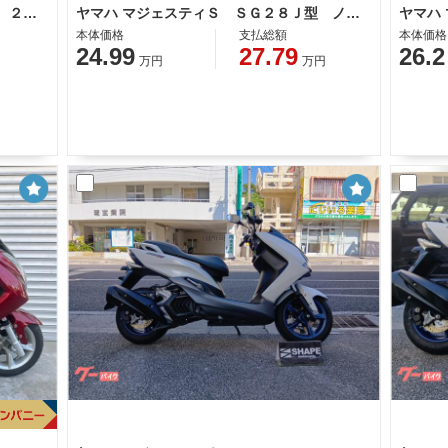
ヤマハ マジェスティＳ ＳＧ５２Ｊ型 ２０２０年最終モデル スペアキー ＬＥＤヘッドライト グリップヒーター
ヤマハ マジェスティＳ ＳＧ２８Ｊ型 ノーマル 整備 保証 自賠責保険
本体価格
支払総額
本体価格
24.99
27.79
26.2
万円
万円