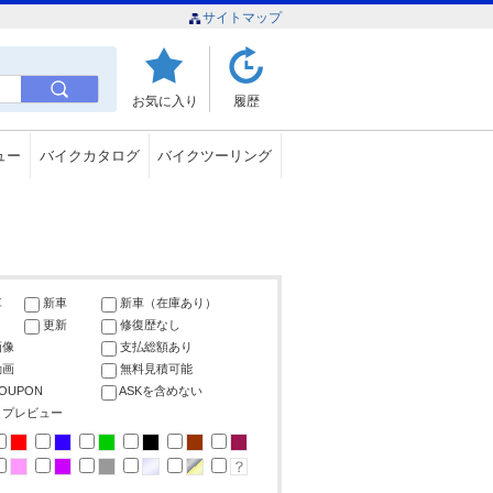
サイトマップ
お気に入り
履歴
ュー
バイクカタログ
バイクツーリング
車
新車
新車（在庫あり）
更新
修復歴なし
画像
支払総額あり
動画
無料見積可能
COUPON
ASKを含めない
ップレビュー