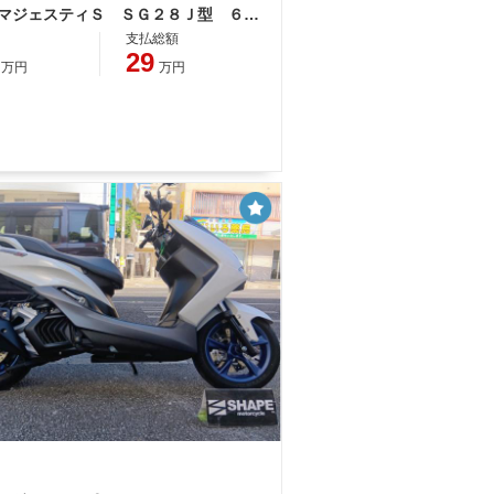
ヤマハ マジェスティＳ ＳＧ２８Ｊ型 ６０ｔｈＡｎｎｉｖｅｒｓａｒｙ 整備 保証 自賠責保険
支払総額
29
万円
万円