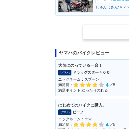
じゅんじさん:ＲＺ２
ヤマハのバイクレビュー
大切にのっている一台！
ドラッグスター４００
ヤマハ
ニックネーム：スプーン
4
満足度：
／5
満足ポイント:ゆったりのれる
はじめてのバイクに購入。
ビーノ
ヤマハ
ニックネーム：エマ
4
満足度：
／5