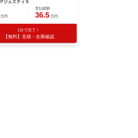
 マジェスティＳ
支払総額
36.5
万円
万円
1分で完了！
【無料】見積・在庫確認