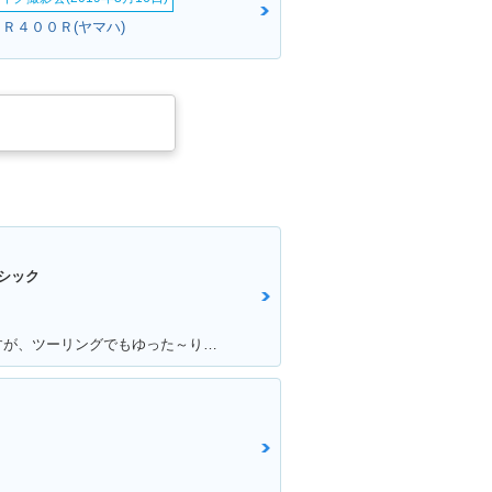
ＪＲ４００Ｒ(ヤマハ)
シック
満足ポイント:通勤用で乗っていますが、ツーリングでもゆった～り走るのに最適です。 車体は230～240kgと重いですが、座ったときの足つきも良く、走り出すと非常に安定感があり快適。 カスタムパーツも豊富で、バイクをいじりたい方は楽しめると思います。 収納は付いていないので、サイドバッグ等を取り付けて乗ると良いです。 クラシックタイプはシャフトドライブになっていて、メンテナンスが苦手な方にもオススメ。 大型に負けないフォルムなので「ハーレーに乗りたいけど中免しか持ってない。。」と言う方は是非！