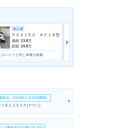
ホンダ
ヤマハ
ＰＣＸ１５０ ＫＦ１８型
価格:
13.8
万
価格:
27.8
万
総額:
14.8
万
総額:
31.8
万
このバイクと同じ車種を検索
このバイクと同じ車種を検索
影会（2019年11月24日開催）
:ＹＢ１２５ＳＰ(ヤマハ)
イク撮影会(2019年3月16日)