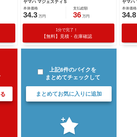
ヤマハ マジェスティＳ
ヤマハ
本体価格
支払総額
本体価格
34.3
36
34.8
万円
万円
1分で完了！
【無料】見積・在庫確認
上記6件のバイクを
まとめてチェックして
て
まとめてお気に入りに追加
る