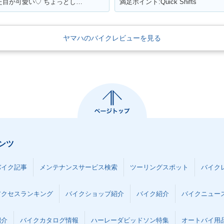
満足ポイント:レトロポップスタイルの見た目が可愛い♡ ちょっとしたお買いものに行くときに便利！
満足ポイント:Quick Shifts
ヤマハのバイクレビューを見る
ンツ
バイク記事
メンテナンスサービス検索
ツーリングスポット
バイク
アクセスランキング
バイクショップ紹介
バイク紹介
バイクニュー
紹介
バイクカタログ情報
ハーレーダビッドソン特集
オートバイ用品な