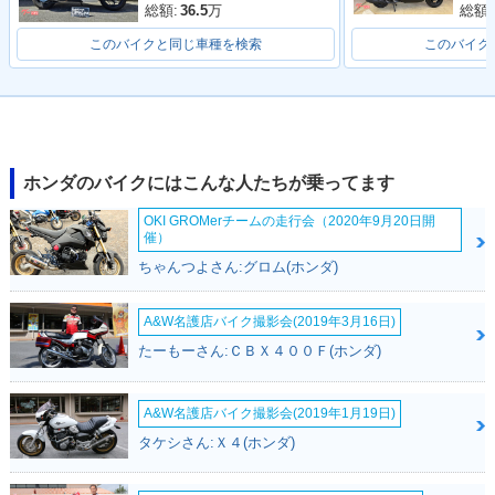
総額:
総額:
36.5
万
このバイクと同じ車種を検索
このバイク
2021年 Dio 110・
2019年 Dio 110・
2019年 Dio 110・
フルモデルチェンジ
特別・限定仕様
カラーチェンジ
ホンダのバイクにはこんな人たちが乗ってます
OKI GROMerチームの走行会（2020年9月20日開
催）
ちゃんつよさん:グロム(ホンダ)
2017年 Dio 110・
2015年 Dio 110・
2013年 Dio 110・
カラーチェンジ
フルモデルチェンジ
カラーチェンジ
A&W名護店バイク撮影会(2019年3月16日)
たーもーさん:ＣＢＸ４００Ｆ(ホンダ)
A&W名護店バイク撮影会(2019年1月19日)
タケシさん:Ｘ４(ホンダ)
Breeze 110
2011年 Dio 110・