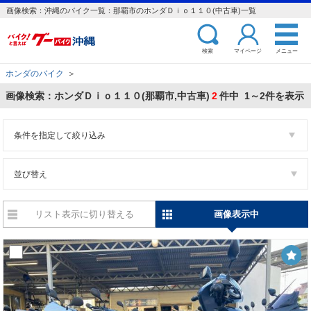
画像検索：沖縄のバイク一覧：那覇市のホンダＤｉｏ１１０(中古車)一覧
検索
マイページ
メニュー
ホンダのバイク
＞
画像検索：ホンダＤｉｏ１１０(那覇市,中古車)
2
件中 1～2件を表示
条件を指定して絞り込み
並び替え
リスト表示に切り替える
画像表示中