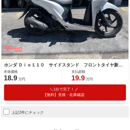
ホンダ Ｄｉｏ１１０ サイドスタンド フロントタイヤ新品 リヤタイヤ新品
本体価格
支払総額
18.9
19.9
万円
万円
1分で完了！
【無料】見積・在庫確認
上記2件にチェック