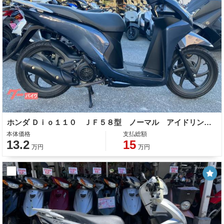
ホンダ Ｄｉｏ１１０ ＪＦ５８型 ノーマル アイドリングストップ 整備 保証 自賠責保険
本体価格
支払総額
13.2
15
万円
万円