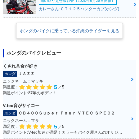
南の駅やえせ撮影会（2020年6月28日開催）
カレーさん:ＣＴ１２５ハンターカブ(ホンダ)
2002年 Super Cub
2002年 Super Cub
2002年 Super Cub
50 STREET仕様・
50 Standard・マイ
50 Deluxe・マイナ
マイナーチェンジ
ナーチェンジ
ーチェンジ
ホンダのバイクに乗っている沖縄のライダーを見る
ホンダのバイクレビュー
くされ具合が好き
ＪＡＺＺ
ホンダ
2002年 Super Cub
2001年 Super Cub
1999年 Super Cub
50 Custom・マイナ
50 Standard・カラ
50 Standard・マイ
ニックネーム：マッキー
ーチェンジ
ーチェンジ
ナーチェンジ
5
満足度：
／5
満足ポイント:87年のボディ！
V-tec音がサイコー
ＣＢ４００Ｓｕｐｅｒ Ｆｏｕｒ ＶＴＥＣ ＳＰＥＣ２
ホンダ
ニックネーム：マサ
5
満足度：
／5
1999年 Super Cub
1999年 Super Cub
1998年 Super Cub
満足ポイント:V-tec加速が満足！カラーもバイク屋さんのオリジナルカラーです。
50 Deluxe・マイナ
50 Custom・マイナ
50 Standard・マイ