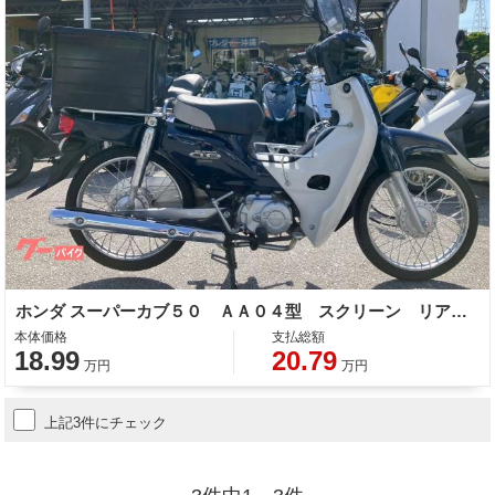
ホンダ スーパーカブ５０ ＡＡ０４型 スクリーン リアボックス 整備 保証 自賠責保険
本体価格
支払総額
18.99
20.79
万円
万円
上記3件にチェック