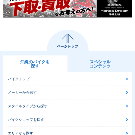
1996年 Super Cub
1995年 Super Cub
1995年 Super Cub
50 Business・マイ
50 Standard・マイ
50 Deluxe・マイナ
ナーチェンジ
ナーチェンジ
ーチェンジ
沖縄のバイクを
スペシャル
探す
コンテンツ
バイクトップ
1995年 Super Cub
1995年 Super Cub
1993年 Super Cub
50 Custom・マイナ
50 Business・マイ
50 Standard・マイ
ーチェンジ
ナーチェンジ
ナーチェンジ
メーカーから探す
スタイルタイプから探す
バイクショップを探す
エリアから探す