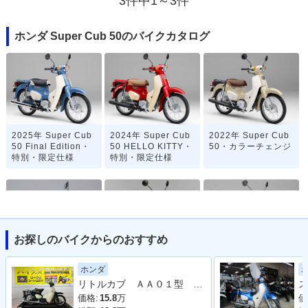
3件中1～3件
ホンダ Super Cub 50のバイクカタログ
2025年 Super Cub
2024年 Super Cub
2022年 Super Cub
50 Final Edition・
50 HELLO KITTY・
50・カラーチェンジ
特別・限定仕様
特別・限定仕様
お探しのバイクからのおすすめ
2020年 Super Cub
2019年 Super Cub
2019年 Super Cub
ホンダ
50 「天気の子」ve
50 Street・特別・限
50 60周年アニバー
リトルカブ ＡＡ０１型 ２００８年モデル センタースタンド サイドスタンド リアキャリア
ス
r.・特別・限定仕様
定仕様
サリー・特別・限定
仕様
価格:
15.8
万
価