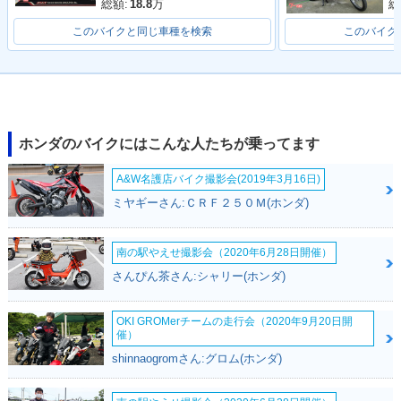
総額:
18.8
万
総
このバイクと同じ車種を検索
このバイク
2018年 Super Cub
2012年 Super Cub
2008年 Super Cub
50・フルモデルチェ
50・フルモデルチェ
50 50周年スペシャ
ホンダのバイクにはこんな人たちが乗ってます
ンジ
ンジ
ル・特別・限定仕様
A&W名護店バイク撮影会(2019年3月16日)
ミヤギーさん:ＣＲＦ２５０Ｍ(ホンダ)
南の駅やえせ撮影会（2020年6月28日開催）
さんぴん茶さん:シャリー(ホンダ)
2007年 Super Cub
2007年 Super Cub
2007年 Super Cub
50 Standard・マイ
50 Deluxe・マイナ
50 Custom・マイナ
ナーチェンジ
ーチェンジ
ーチェンジ
OKI GROMerチームの走行会（2020年9月20日開
催）
shinnaogromさん:グロム(ホンダ)