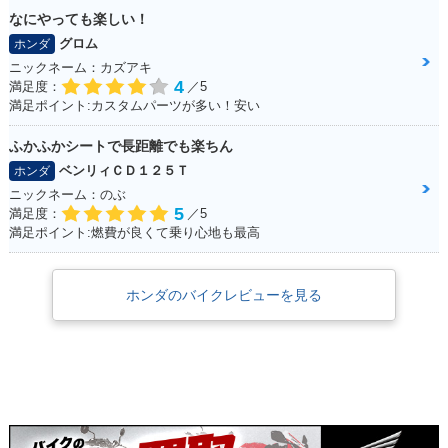
ーチェンジ
ーチェンジ
ナーチェンジ
なにやっても楽しい！
グロム
ホンダ
ニックネーム：カズアキ
4
満足度：
／5
満足ポイント:カスタムパーツが多い！安い
ふかふかシートで長距離でも楽ちん
1998年 Super Cub
1998年 Super Cub
1998年 Super Cub
ベンリィＣＤ１２５Ｔ
ホンダ
50 Deluxe・マイナ
50 Custom・マイナ
50 Business・マイ
ーチェンジ
ーチェンジ
ナーチェンジ
ニックネーム：のぶ
5
満足度：
／5
満足ポイント:燃費が良くて乗り心地も最高
ホンダのバイクレビューを見る
1996年 Super Cub
1996年 Super Cub
1996年 Super Cub
50 Standard・マイ
50 Deluxe・マイナ
50 Custom・マイナ
ナーチェンジ
ーチェンジ
ーチェンジ