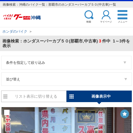
画像検索：沖縄のバイク一覧：那覇市のホンダスーパーカブ５０(中古車)一覧
検索
マイページ
メニュー
ホンダのバイク
＞
画像検索：ホンダスーパーカブ５０(那覇市,中古車)
3
件中 1～3件を
表示
条件を指定して絞り込み
並び替え
リスト表示に切り替える
画像表示中