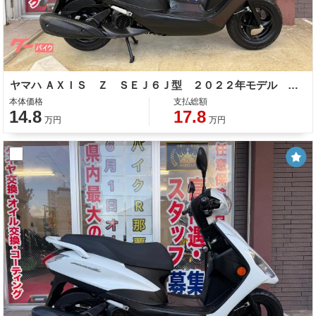
ヤマハ ＡＸＩＳ Ｚ ＳＥＪ６Ｊ型 ２０２２年モデル コンビニフック サイドスタンド センタースタンド スペアキー
本体価格
支払総額
14.8
17.8
万円
万円