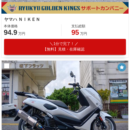
ヤマハ ＮＩＫＥＮ
本体価格
支払総額
94.9
95
万円
万円
1分で完了！
【無料】見積・在庫確認