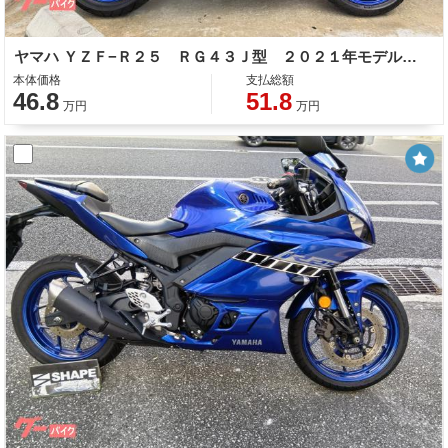
ヤマハ ＹＺＦ−Ｒ２５ ＲＧ４３Ｊ型 ２０２１年モデル ＡＢＳ オーバーレーシングマフラー 社外レバー ヘルメットホルダー
本体価格
支払総額
46.8
51.8
万円
万円