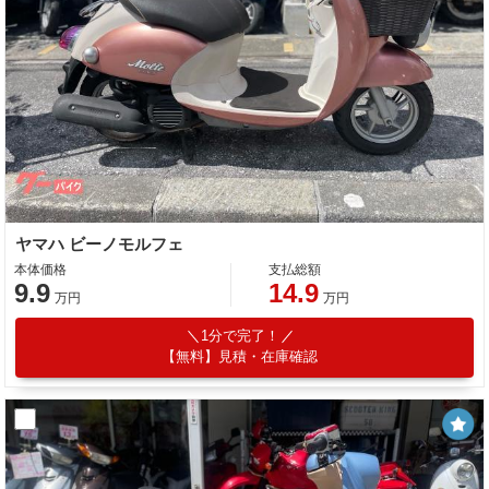
ヤマハ ビーノモルフェ
本体価格
支払総額
9.9
14.9
万円
万円
1分で完了！
【無料】見積・在庫確認