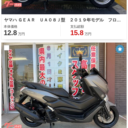
ヤマハ ＧＥＡＲ ＵＡ０８Ｊ型 ２０１９年モデル フロントカゴ スペアキー
本体価格
支払総額
12.8
15.8
万円
万円