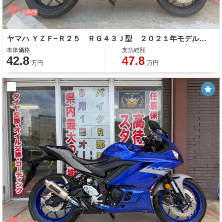
ヤマハ ＹＺＦ−Ｒ２５ ＲＧ４３Ｊ型 ２０２１年モデル ＡＢＳ ＬＥＤヘッドライト テールランプ ヘルメットホルダー
本体価格
支払総額
42.8
47.8
万円
万円