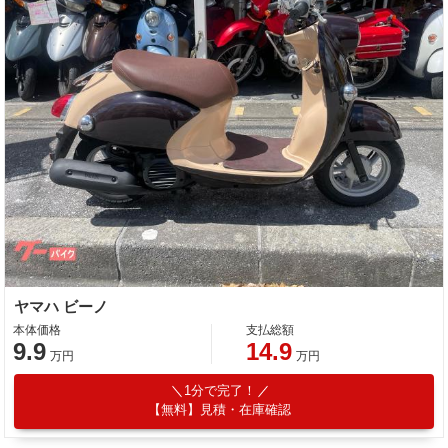
ヤマハ ビーノ
本体価格
支払総額
9.9
14.9
万円
万円
1分で完了！
【無料】見積・在庫確認