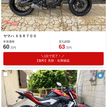
ヤマハ ＸＳＲ７００
本体価格
支払総額
60
63
万円
万円
1分で完了！
【無料】見積・在庫確認