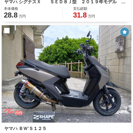
ヤマハ シグナスＸ ＳＥＤ８Ｊ型 ２０１９年モデル ＬＥＤヘッドライト センタースタンド サイドスタンド
本体価格
支払総額
28.8
31.8
万円
万円
ヤマハ ＢＷ’Ｓ１２５