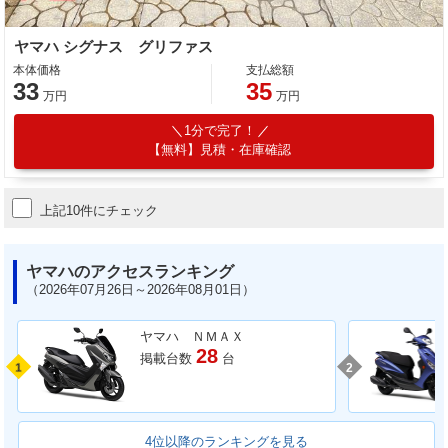
ヤマハ シグナス グリファス
本体価格
支払総額
33
35
万円
万円
1分で完了！
【無料】見積・在庫確認
上記10件にチェック
ヤマハのアクセスランキング
（2026年07月26日～2026年08月01日）
ヤマハ ＮＭＡＸ
28
掲載台数
台
1
2
4位以降のランキングを見る