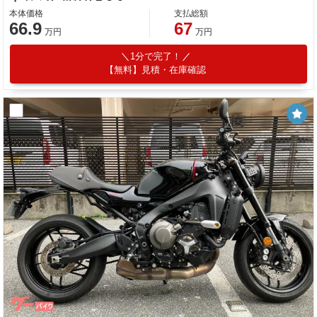
本体価格
支払総額
66.9
67
万円
万円
1分で完了！
【無料】見積・在庫確認