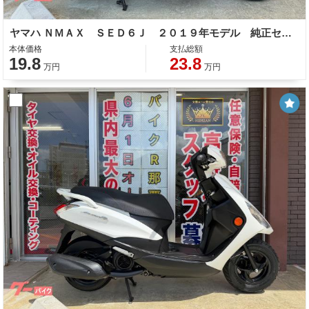
ヤマハ ＮＭＡＸ ＳＥＤ６Ｊ ２０１９年モデル 純正セキュリティー ＡＢＳ サイドスタンド センタースタンド スペアキー
本体価格
支払総額
19.8
23.8
万円
万円