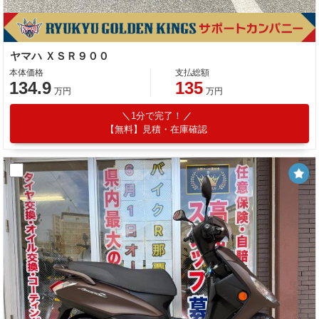
ヤマハ ＸＳＲ９００
本体価格
支払総額
134.9
135
万円
万円
1分で完了！
【無料】見積・在庫確認