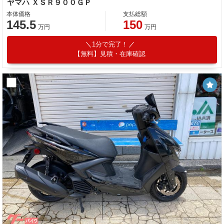
ヤマハ ＸＳＲ９００ＧＰ
本体価格
支払総額
145.5
150
万円
万円
1分で完了！
【無料】見積・在庫確認