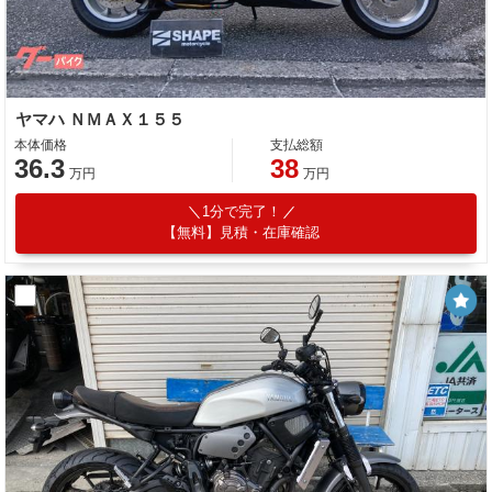
ヤマハ ＮＭＡＸ１５５
本体価格
支払総額
36.3
38
万円
万円
1分で完了！
【無料】見積・在庫確認