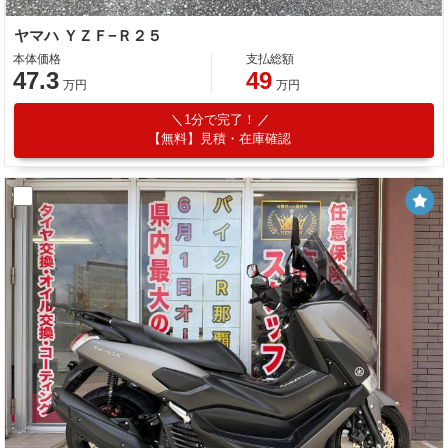
ヤマハ ＹＺＦ−Ｒ２５
本体価格
支払総額
47.3
49
万円
万円
1分で完了！
【無料】見積・在庫確認