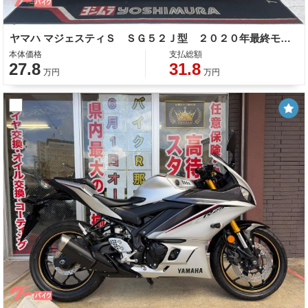
ヤマハ マジェスティＳ ＳＧ５２Ｊ型 ２０２０年最終モデル スペアキー ＬＥＤヘッドライト グリップヒーター
本体価格
支払総額
27.8
31.8
万円
万円