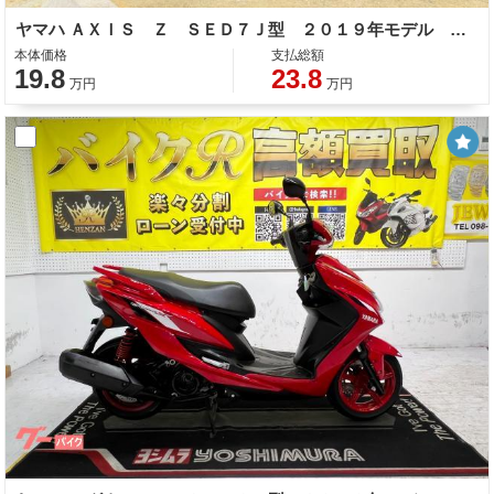
ヤマハ ＡＸＩＳ Ｚ ＳＥＤ７Ｊ型 ２０１９年モデル コンビニフック センタースタンド サイドスタンド
本体価格
支払総額
19.8
23.8
万円
万円