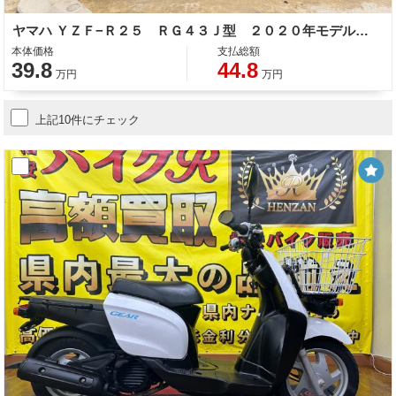
ヤマハ ＹＺＦ−Ｒ２５ ＲＧ４３Ｊ型 ２０２０年モデル ＡＢＳ 前後ドライブレコーダー 社外レバー マットシルバー
本体価格
支払総額
39.8
44.8
万円
万円
上記10件にチェック