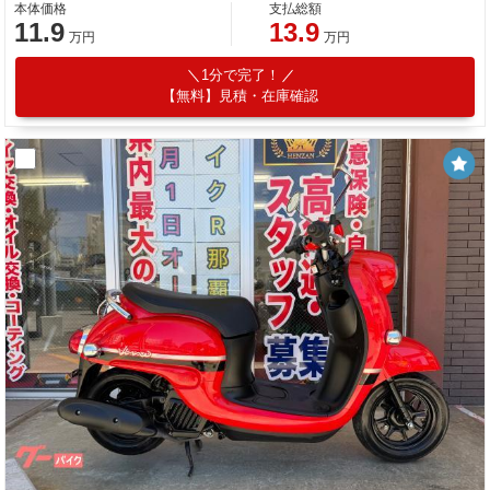
本体価格
支払総額
11.9
13.9
万円
万円
1分で完了！
【無料】見積・在庫確認