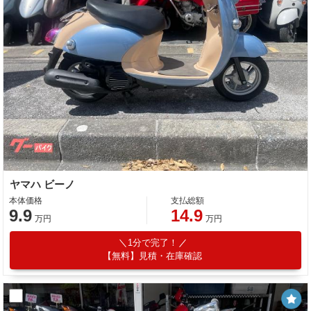
ヤマハ ビーノ
本体価格
支払総額
9.9
14.9
万円
万円
1分で完了！
【無料】見積・在庫確認