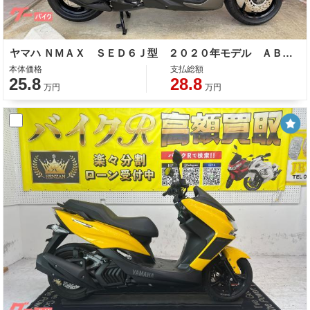
ヤマハ ＮＭＡＸ ＳＥＤ６Ｊ型 ２０２０年モデル ＡＢＳ 社外スクリーン ナックルガード リアキャリア インナーガード
本体価格
支払総額
25.8
28.8
万円
万円