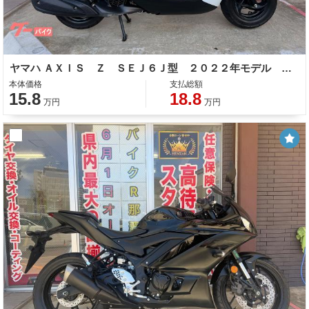
ヤマハ ＡＸＩＳ Ｚ ＳＥＪ６Ｊ型 ２０２２年モデル サイドスタンド センタースタンド ブルーイッシュホワイト
本体価格
支払総額
15.8
18.8
万円
万円