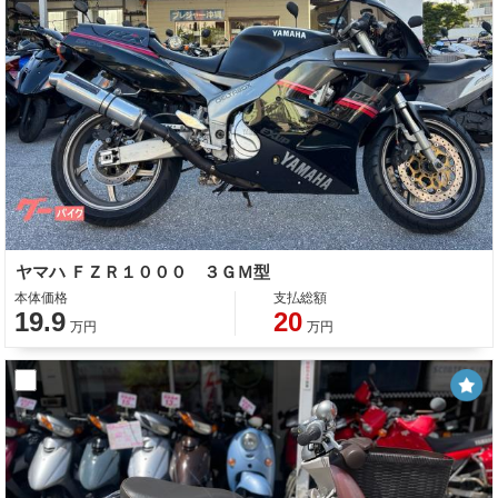
ヤマハ ＦＺＲ１０００ ３ＧＭ型
本体価格
支払総額
19.9
20
万円
万円