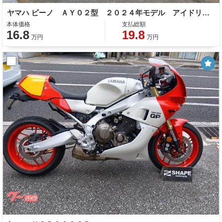
ヤマハ ビーノ ＡＹ０２型 ２０２４年モデル アイドリングストップ シガーソケット コンビニフック
本体価格
支払総額
16.8
19.8
万円
万円