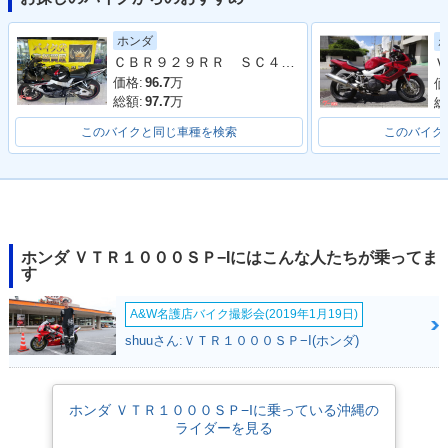
ホンダ
ＣＢＲ９２９ＲＲ ＳＣ４４型 ノーマル車両 バーエンド キャブレター
Ｖ
価格:
96.7
万
価
総額:
97.7
万
総
このバイクと同じ車種を検索
このバイク
ホンダ ＶＴＲ１０００ＳＰ−Iにはこんな人たちが乗ってま
す
A&W名護店バイク撮影会(2019年1月19日)
shuuさん:ＶＴＲ１０００ＳＰ−I(ホンダ)
ホンダ ＶＴＲ１０００ＳＰ−Iに乗っている沖縄の
ライダーを見る