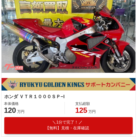
ホンダ ＶＴＲ１０００ＳＰ−I
本体価格
支払総額
120
125
万円
万円
1分で完了！
【無料】見積・在庫確認