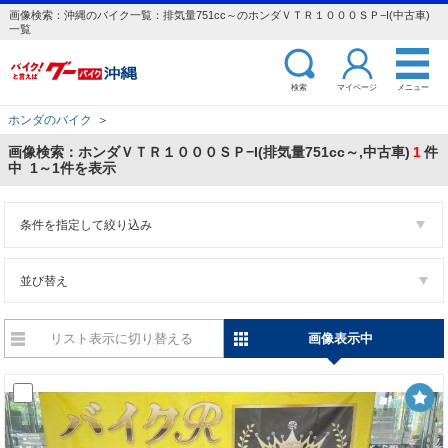
画像検索：沖縄のバイク一覧：排気量751cc～のホンダＶＴＲ１０００ＳＰ−I(中古車)
一覧
検索
マイページ
メニュー
ホンダのバイク
＞
画像検索：ホンダＶＴＲ１０００ＳＰ−I(排気量751cc～,中古車)
1
件
中 1～1件を表示
条件を指定して絞り込み
並び替え
リスト表示に切り替える
画像表示中