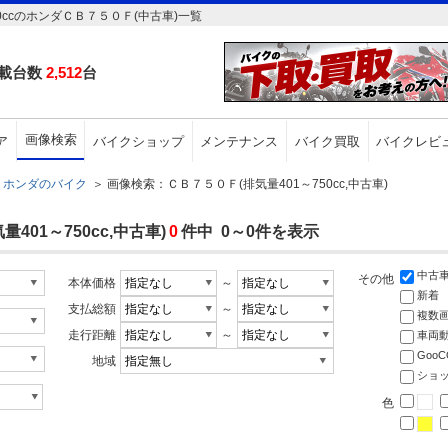
ccのホンダＣＢ７５０Ｆ(中古車)一覧
載台数
2,512
台
画像検索
ア
バイクショップ
メンテナンス
バイク買取
バイクレビ
ホンダのバイク
＞
画像検索：ＣＢ７５０Ｆ(排気量401～750cc,中古車)
01～750cc,中古車)
0
件中 0～0件を表示
中古
その他
本体価格
～
新着
支払総額
～
複数
走行距離
～
車両
Goo
地域
ショ
色