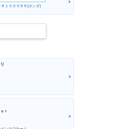
ＣＢＲ１０００ＲＲ(ホンダ)
チリ
！
ｏｕｒ
ツインマフラー！