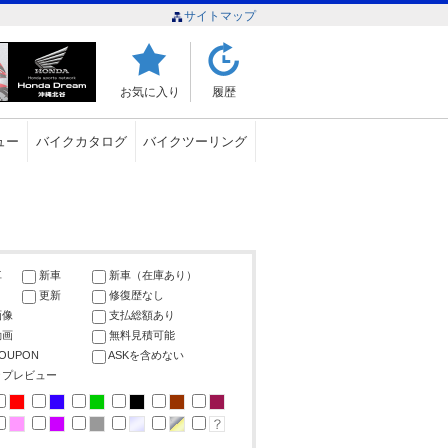
サイトマップ
お気に入り
履歴
ュー
バイクカタログ
バイクツーリング
車
新車
新車（在庫あり）
更新
修復歴なし
画像
支払総額あり
動画
無料見積可能
COUPON
ASKを含めない
ップレビュー