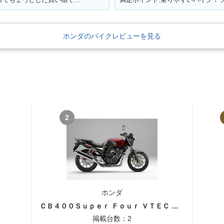
ホンダのバイクレビューを見る
2
ホンダ
ＣＢ４００Ｓｕｐｅｒ Ｆｏｕｒ ＶＴＥＣ ＳＰＥＣ３
掲載台数：2