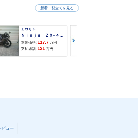
新着一覧全てを見る
カワサキ
カワサキ
Ｎｉｎｊａ ＺＸ−４Ｒ ＳＥ
Ｚ９００ＲＳ
117.7
150
本体価格:
万円
本体価格:
121
157
支払総額:
万円
支払総額:
レビュー