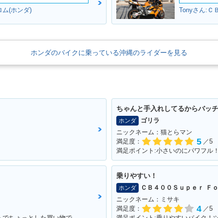
ム(ホンダ)
Tonyさん:
ホンダのバイクに乗っている沖縄のライダーを見る
ちゃんと手入れしてるからバッ
ゴリラ
ホンダ
ニックネーム：猫とらマン
5
満足度：
／5
満足ポイント:小さいのにパワフル
乗りやすい！
ＣＢ４００Ｓｕｐｅｒ Ｆ
ホンダ
ニックネーム：ミサキ
4
満足度：
／5
満足ポイント:購入したのは、昨年の夏からでちょっとした買い物で出かけるときにとても重宝しております。 手荷物も予想以上に運べるし、入り組んだ道が多い沖縄では小回りが利くのでお勧めです。
満足ポイント:乗りやすいバイク！