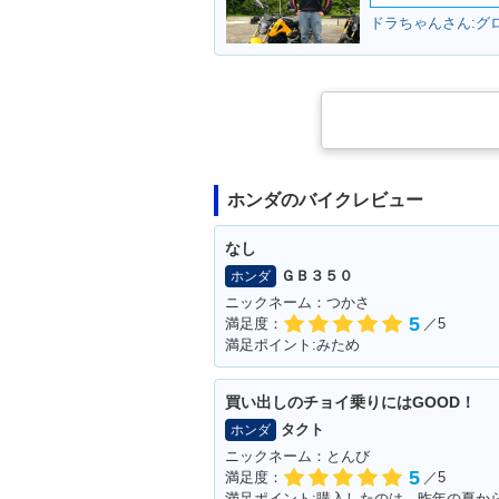
ドラちゃんさん:グロ
ホンダのバイクレビュー
なし
ＧＢ３５０
ホンダ
ニックネーム：つかさ
5
満足度：
／5
満足ポイント:みため
買い出しのチョイ乗りにはGOOD！
タクト
ホンダ
ニックネーム：とんび
5
満足度：
／5