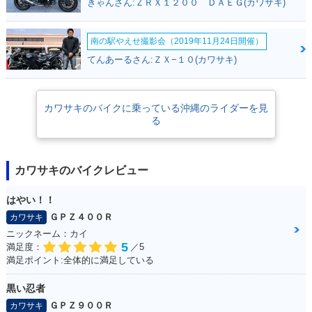
きゃんさん:ＺＲＸ１２００ ＤＡＥＧ(カワサキ)
南の駅やえせ撮影会（2019年11月24日開催）
2009年 ESTRELL
2008年 ESTRELL
2008年 ESTRELL
てんあーるさん:ＺＸ−１０(カワサキ)
A・カラーチェンジ
A・カラーチェンジ
A・カラーチェンジ
カワサキのバイクに乗っている沖縄のライダーを見
る
カワサキのバイクレビュー
2007年 ESTRELL
2007年 ESTRELL
2006年 ESTRELLA
A・カラーチェンジ
A・フルモデルチェ
RS Chrome Versio
ンジ
n
はやい！！
ＧＰＺ４００Ｒ
カワサキ
ニックネーム：カイ
5
満足度：
／5
満足ポイント:全体的に満足している
黒い忍者
2006年 ESTRELLA
2006年 ESTRELLA
2005年 ESTRELLA
ＧＰＺ９００Ｒ
カワサキ
RS
Custom・カラーチ
RS Chrome Versio