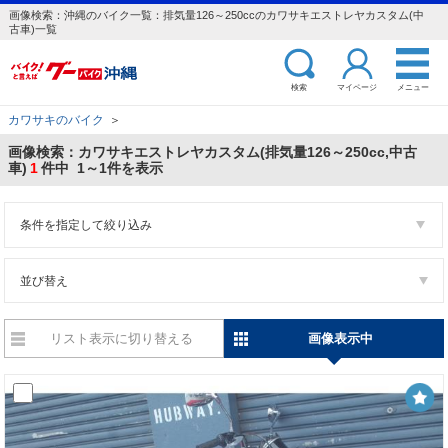
画像検索：沖縄のバイク一覧：排気量126～250ccのカワサキエストレヤカスタム(中
古車)一覧
検索
マイページ
メニュー
カワサキのバイク
＞
画像検索：カワサキエストレヤカスタム(排気量126～250cc,中古
車)
1
件中 1～1件を表示
条件を指定して絞り込み
並び替え
リスト表示に切り替える
画像表示中