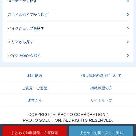
メーカーから探す
スタイルタイプから探す
バイクショップを探す
1998年 ESTRELLA
1998年 ESTRELLA
1998年 ESTRELLA
エリアから探す
RS
Custom・カラーチ
ェンジ
バイク画像から探す
利用規約
個人情報の取扱について
ご意見・ご要望
掲載希望の方
1997年 ESTRELLA
1997年 ESTRELLA
1997年 ESTRELLA
RS
RS Custom・カラー
Custom・カラーチ
運営会社
サイトマップ
チェンジ
ェンジ
COPYRIGHT© PROTO CORPORATION./
PROTO SOLUTION. ALL RIGHTS RESERVED.
まとめて無料見積・在庫確認
まとめてお気に入りに追加