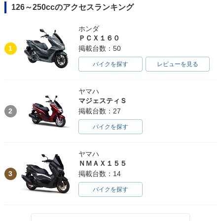
126～250ccのアクセスランキング
ホンダ
ＰＣＸ１６０
2003年 ESTRELLA
2003年 ESTRELLA
2002年 ESTRELLA
1
掲載台数：50
RS
Custom・カラーチ
RS
ェンジ
バイクを探す
レビューを見る
ヤマハ
マジェスティＳ
2
掲載台数：27
バイクを探す
2002年 ESTRELLA
2002年 ESTRELLA
2002年 ESTRELLA
Custom・カラーチ
RS Limited editio
Custom Limited edi
ェンジ
n・特別・限定仕様
tion・特別・限定仕
ヤマハ
様
ＮＭＡＸ１５５
3
掲載台数：14
バイクを探す