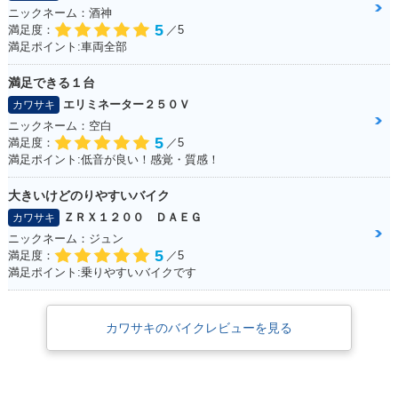
ニックネーム：酒神
ェンジ
n
5
満足度：
／5
満足ポイント:車両全部
満足できる１台
エリミネーター２５０Ｖ
カワサキ
ニックネーム：空白
5
満足度：
／5
2005年 ESTRELLA
2005年 ESTRELLA
2004年 ESTRELLA
満足ポイント:低音が良い！感覚・質感！
RS
Custom・カラーチ
RS Chrome Versio
ェンジ
n
大きいけどのりやすいバイク
ＺＲＸ１２００ ＤＡＥＧ
カワサキ
ニックネーム：ジュン
5
満足度：
／5
満足ポイント:乗りやすいバイクです
2004年 ESTRELLA
2004年 ESTRELLA
2003年 ESTRELLA
RS
Custom・カラーチ
RS Chrome Versio
カワサキのバイクレビューを見る
ェンジ
n