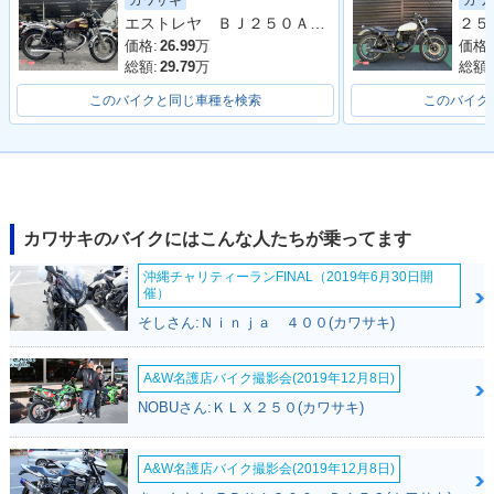
カワサキ
カワ
Special Edition・カ
A・カラーチェンジ
Special Edition・カ
エストレヤ ＢＪ２５０Ａ型 カスタム 整備 保証 自賠責保険
ラーチェンジ
ラーチェンジ
価格:
26.99
万
価格:
総額:
29.79
万
総額:
このバイクと同じ車種を検索
このバイク
2015年 ESTRELL
2014年 ESTRELLA
2014年 ESTRELL
A・カラーチェンジ
Special Edition・カ
A・マイナーチェン
ラーチェンジ
ジ
カワサキのバイクにはこんな人たちが乗ってます
沖縄チャリティーランFINAL（2019年6月30日開
催）
そしさん:Ｎｉｎｊａ ４００(カワサキ)
A&W名護店バイク撮影会(2019年12月8日)
2013年 ESTRELL
2012年 ESTRELL
2011年 ESTRELL
NOBUさん:ＫＬＸ２５０(カワサキ)
A・カラーチェンジ
A・カラーチェンジ
A・カラーチェンジ
A&W名護店バイク撮影会(2019年12月8日)