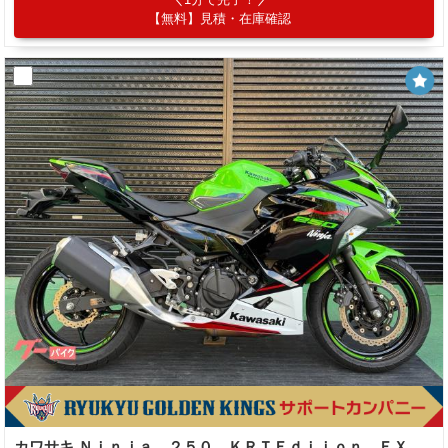
【無料】見積・在庫確認
カワサキ Ｎｉｎｊａ ２５０ ＫＲＴＥｄｉｉｏｎ ＥＸ２５０Ｐ ２０２１年モデル エンジンスライダー ライムグリーン