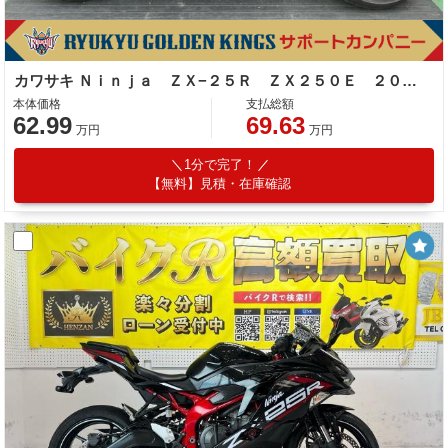
カワサキ Ｎｉｎｊａ ＺＸ−２５Ｒ ＺＸ２５０Ｅ ２０２１年モデル フェンダーレス エンジンスライダー バックステップ レバー
本体価格
支払総額
62.99
69.63
万円
万円
1分で完了！
【無料】見積・在庫確認