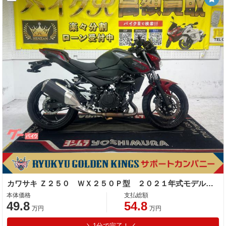
カワサキ Ｚ２５０ ＷＸ２５０Ｐ型 ２０２１年式モデル 社外スマホホルダー ＵＳＢポート 社外レバー ハンドルスペーサー
本体価格
支払総額
49.8
54.8
万円
万円
1分で完了！