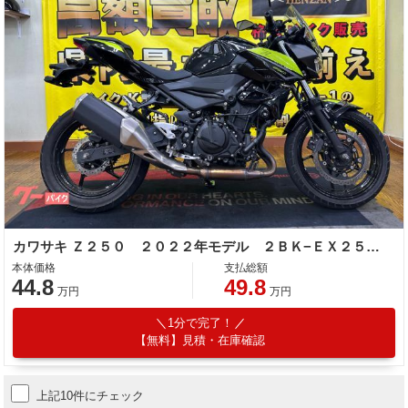
カワサキ Ｚ２５０ ２０２２年モデル ２ＢＫ−ＥＸ２５０Ｐ型 サイドスタンドカバー エンジンスライダー
本体価格
支払総額
44.8
49.8
万円
万円
1分で完了！
【無料】見積・在庫確認
上記10件にチェック