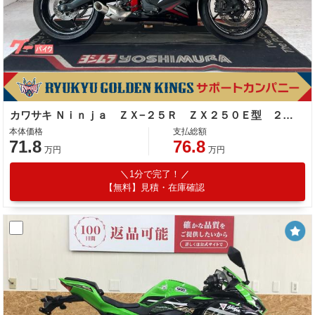
カワサキ Ｎｉｎｊａ ＺＸ−２５Ｒ ＺＸ２５０Ｅ型 ２０２１年モデル クイックシフター ＥＴＣ
本体価格
支払総額
71.8
76.8
万円
万円
1分で完了！
【無料】見積・在庫確認