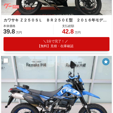
カワサキ Ｚ２５０ＳＬ ＢＲ２５０Ｅ型 ２０１６年モデル ヘルメットホルダー
本体価格
支払総額
39.8
42.8
万円
万円
1分で完了！
【無料】見積・在庫確認