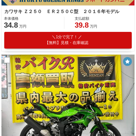
カワサキ Ｚ２５０ ＥＲ２５０Ｃ型 ２０１６年モデル
本体価格
支払総額
34.8
39.8
万円
万円
1分で完了！
【無料】見積・在庫確認