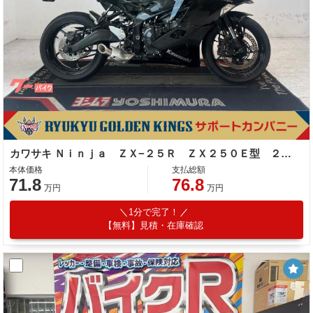
カワサキ Ｎｉｎｊａ ＺＸ−２５Ｒ ＺＸ２５０Ｅ型 ２０２２年モデル スマホホルダー マルチバー
本体価格
支払総額
71.8
76.8
万円
万円
1分で完了！
【無料】見積・在庫確認