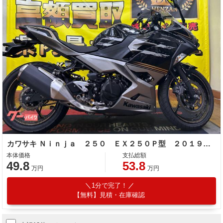
カワサキ Ｎｉｎｊａ ２５０ ＥＸ２５０Ｐ型 ２０１９年モデル 社外グリップ スマホホルダー ＵＳＢポート 社外レバー
本体価格
支払総額
49.8
53.8
万円
万円
1分で完了！
【無料】見積・在庫確認