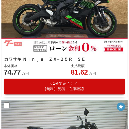
カワサキ Ｎｉｎｊａ ＺＸ−２５Ｒ ＳＥ
本体価格
支払総額
74.77
81.62
万円
万円
1分で完了！
【無料】見積・在庫確認