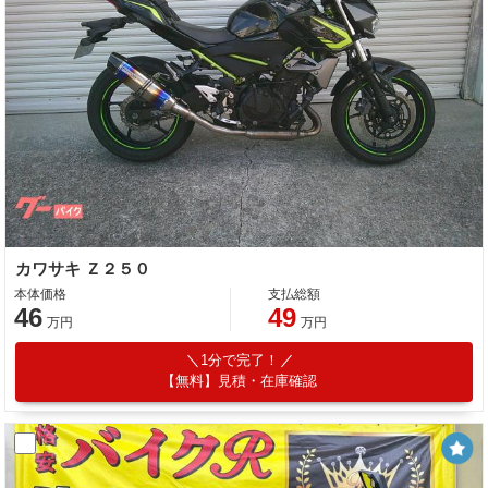
カワサキ Ｚ２５０
本体価格
支払総額
46
49
万円
万円
1分で完了！
【無料】見積・在庫確認