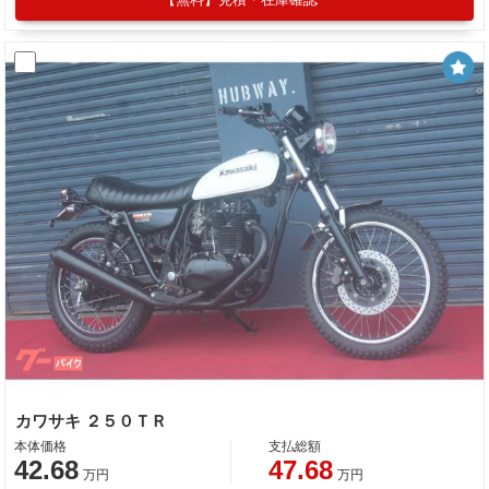
カワサキ ２５０ＴＲ
本体価格
支払総額
42.68
47.68
万円
万円