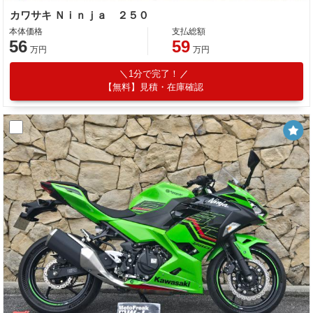
カワサキ Ｎｉｎｊａ ２５０
本体価格
支払総額
56
59
万円
万円
1分で完了！
【無料】見積・在庫確認