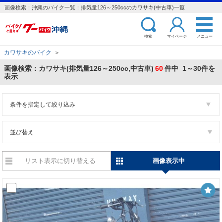
画像検索：沖縄のバイク一覧：排気量126～250ccのカワサキ(中古車)一覧
検索
マイページ
メニュー
カワサキのバイク
＞
画像検索：カワサキ(排気量126～250cc,中古車)
60
件中 1～30件を
表示
条件を指定して絞り込み
並び替え
リスト表示に切り替える
画像表示中