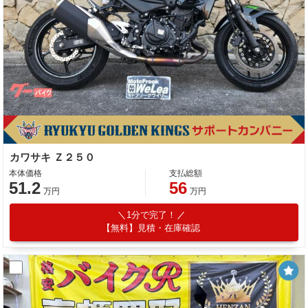
カワサキ Ｚ２５０
本体価格
支払総額
51.2
56
万円
万円
1分で完了！
【無料】見積・在庫確認