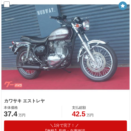
カワサキ エストレヤ
本体価格
支払総額
37.4
42.5
万円
万円
1分で完了！
【無料】見積・在庫確認