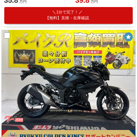
35.8
39.8
万円
万円
1分で完了！
【無料】見積・在庫確認