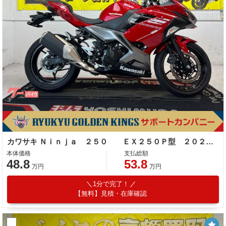
カワサキ Ｎｉｎｊａ ２５０ ＥＸ２５０Ｐ型 ２０２１年モデル スマホホルダー マルチバー ＬＥＤヘッドライト
本体価格
支払総額
48.8
53.8
万円
万円
1分で完了！
【無料】見積・在庫確認