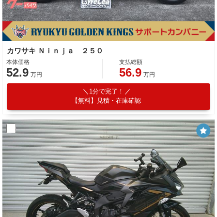
カワサキ Ｎｉｎｊａ ２５０
本体価格
支払総額
52.9
56.9
万円
万円
1分で完了！
【無料】見積・在庫確認