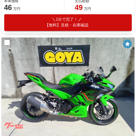
本体価格
支払総額
46
49
万円
万円
1分で完了！
【無料】見積・在庫確認