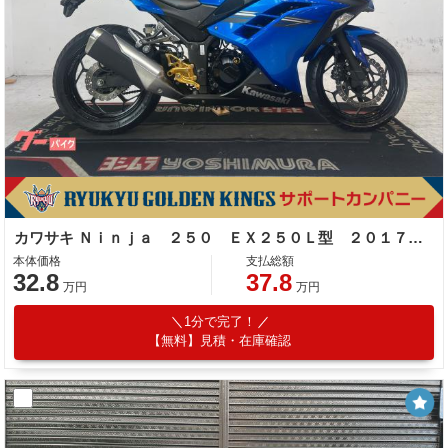
カワサキ Ｎｉｎｊａ ２５０ ＥＸ２５０Ｌ型 ２０１７年モデル 社外レバー マルチバー バーエンド ＥＴＣ
本体価格
支払総額
32.8
37.8
万円
万円
1分で完了！
【無料】見積・在庫確認