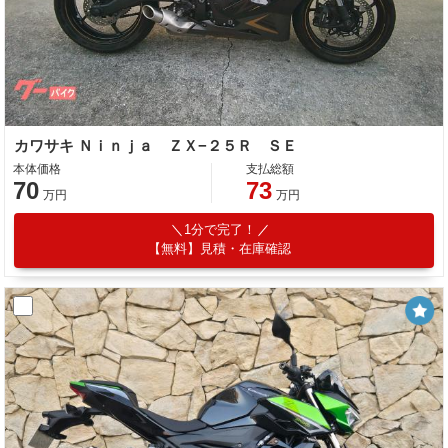
カワサキ Ｎｉｎｊａ ＺＸ−２５Ｒ ＳＥ
本体価格
支払総額
70
73
万円
万円
1分で完了！
【無料】見積・在庫確認