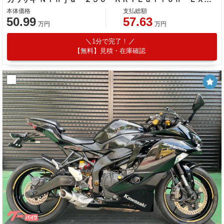
本体価格
支払総額
50.99
57.63
万円
万円
1分で完了！
【無料】見積・在庫確認