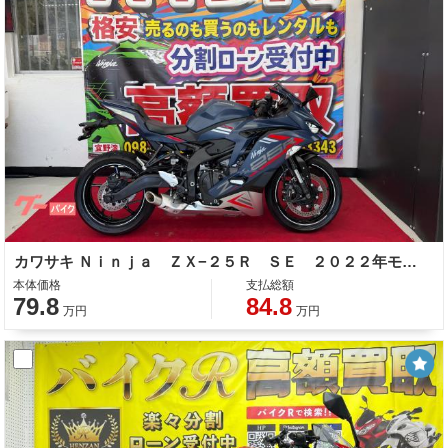
カワサキ Ｎｉｎｊａ ＺＸ−２５Ｒ ＳＥ ２０２２年モデル 純正オプションシングルシートカウル ＬＥＤヘッドライト サイドスタンド
本体価格
支払総額
79.8
84.8
万円
万円