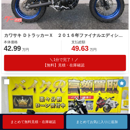
カワサキ ＤトラッカーＸ ２０１６年ファイナルエディション ＺＥＴＡナックルガード オフロード仕様
本体価格
支払総額
42.99
49.63
万円
万円
1分で完了！
【無料】見積・在庫確認
まとめて無料見積・在庫確認
まとめて無料見積・在庫確認
まとめて無料見積・在庫確認
まとめてお気に入りに追加
まとめてお気に入りに追加
まとめてお気に入りに追加