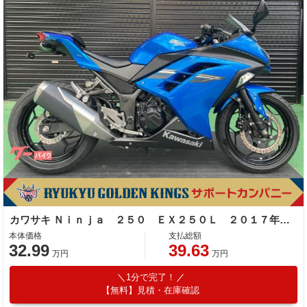
カワサキ Ｎｉｎｊａ ２５０ ＥＸ２５０Ｌ ２０１７年モデル キャンディープラズマブルー
本体価格
支払総額
32.99
39.63
万円
万円
1分で完了！
【無料】見積・在庫確認