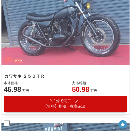
カワサキ ２５０ＴＲ
本体価格
支払総額
45.98
50.98
万円
万円
1分で完了！
【無料】見積・在庫確認