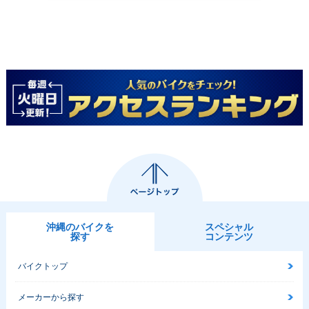
沖縄のバイクを
スペシャル
探す
コンテンツ
バイクトップ
メーカーから探す