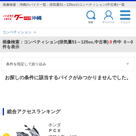
画像検索：沖縄のバイク一覧：排気量51～125ccのコンペティション(中古車)一覧
検索
マイページ
メニュー
コンペティション
＞
画像検索：コンペティション(排気量51～125cc,中古車)
0
件中 0～0
件を表示
条件を指定して絞り込み
お探しの条件に該当するバイクがみつかりませんでした。
総合アクセスランキング
ホンダ
ＰＣＸ