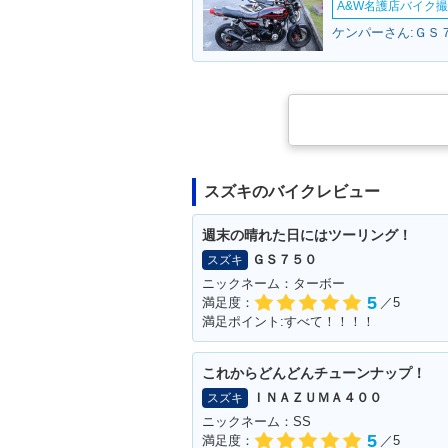
A&W名護店バイク撮影
ケンパーさん:ＧＳ７
スズキのバイクレビュー
週末の晴れた日にはツーリング！
ＧＳ７５０
スズキ
ニックネーム：ターボー
5
満足度：
／5
満足ポイント:すべて！！！！
これからどんどんチューンナップ！
ＩＮＡＺＵＭＡ４００
スズキ
ニックネーム：SS
5
満足度：
／5