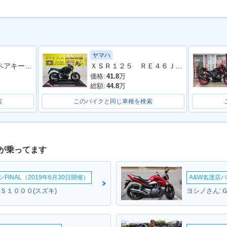
ヤマハ
ＧＮ１２５Ｈ スペアキー サイドスタンド センタースタンド
ＸＳＲ１２５ ＲＥ４６Ｊ型 ２０２４年モデル スペアキー スクリーン ＬＥＤヘッドライト
価格:
41.8
万
総額:
44.8
万
索
このバイクと同じ車種を検索
が乗ってます
INAL（2019年6月30日開催）
A&W名護店バ
Ｓ１０００(スズキ)
ヨシノさん: