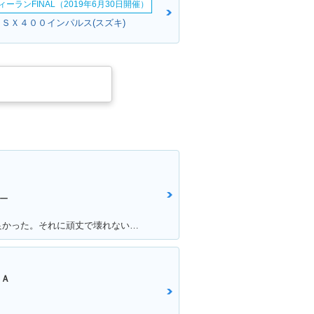
ーランFINAL（2019年6月30日開催）
ＧＳＸ４００インパルス(スズキ)
ー
満足ポイント:スタートダッシュが良かった。それに頑丈で壊れない。燃費はそこそこ。あと、足元もフラットで、リアにはボックスを付ければ、相当量を運べます。シート下は、フルフェイスがしっかりと格納できました。あとはフロントの内側収納もたっぷりサイズで、500のペットボトルも入ります。企画でやった、V100 ツーリングは今でも思い出になってます。そんな便利な一台です。
ＮＡ