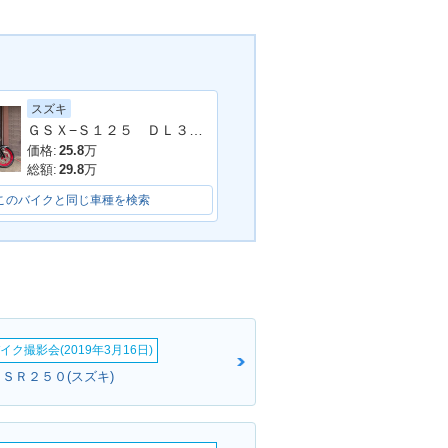
スズキ
ＧＳＸ−Ｓ１２５ ＤＬ３２Ｂ型 ２０１９年モデル ＡＢＳ フェンダーレス 社外フェンダー レバー
価格:
25.8
万
総額:
29.8
万
このバイクと同じ車種を検索
イク撮影会(2019年3月16日)
ＧＳＲ２５０(スズキ)