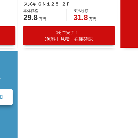
スズキ ＧＮ１２５−２Ｆ
本体価格
支払総額
29.8
31.8
万円
万円
1分で完了！
【無料】見積・在庫確認
て
加