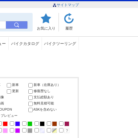
サイトマップ
お気に入り
履歴
ュー
バイクカタログ
バイクツーリング
車
新車
新車（在庫あり）
更新
修復歴なし
画像
支払総額あり
動画
無料見積可能
COUPON
ASKを含めない
ップレビュー