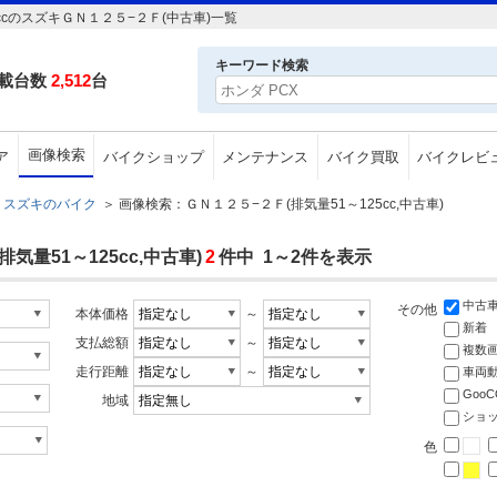
ccのスズキＧＮ１２５−２Ｆ(中古車)一覧
キーワード検索
載台数
2,512
台
画像検索
ア
バイクショップ
メンテナンス
バイク買取
バイクレビ
スズキのバイク
＞
画像検索：ＧＮ１２５−２Ｆ(排気量51～125cc,中古車)
量51～125cc,中古車)
2
件中 1～2件を表示
中古
その他
本体価格
～
新着
支払総額
～
複数
走行距離
～
車両
Goo
地域
ショ
色