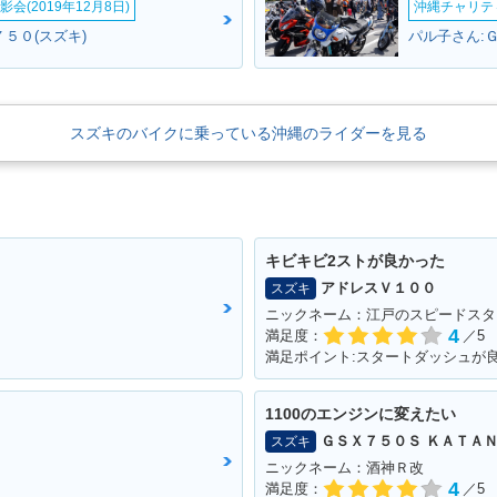
会(2019年12月8日)
沖縄チャリティ
５０(スズキ)
パル子さん:
スズキのバイクに乗っている沖縄のライダーを見る
キビキビ2ストが良かった
アドレスＶ１００
スズキ
ニックネーム：江戸のスピードスタ
4
満足度：
／5
1100のエンジンに変えたい
ＧＳＸ７５０Ｓ ＫＡＴＡ
スズキ
ニックネーム：酒神Ｒ改
4
満足度：
／5