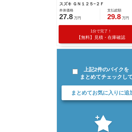
スズキ ＧＮ１２５−２Ｆ
本体価格
支払総額
27.8
29.8
万円
万円
1分で完了！
【無料】見積・在庫確認
上記2件のバイクを
まとめてチェックし
まとめてお気に入りに追