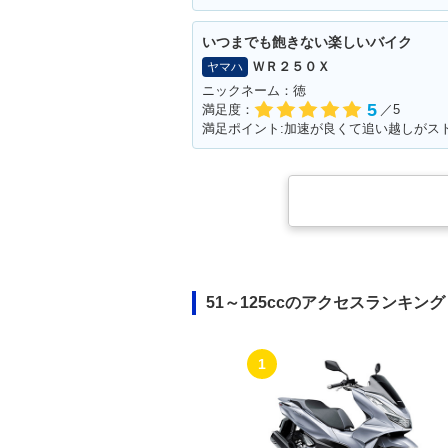
いつまでも飽きない楽しいバイク
ＷＲ２５０Ｘ
ヤマハ
ニックネーム：徳
5
満足度：
／5
51～125ccのアクセスランキング
1