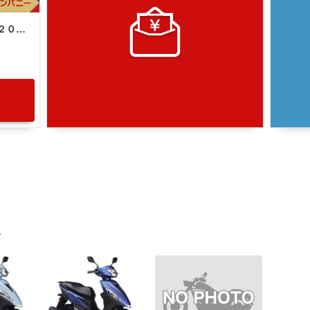
ヤマハ ジョグ１２５ ＳＥＪ５Ｊ型 ２０２２年モデル センタースタンド サイドスタンド