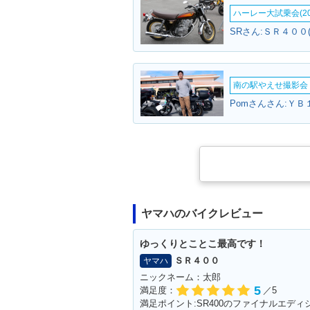
ハーレー大試乗会(20
SRさん:ＳＲ４００
南の駅やえせ撮影会（
Pomさんさん:ＹＢ
ヤマハのバイクレビュー
ゆっくりとことこ最高です！
ＳＲ４００
ヤマハ
ニックネーム：太郎
5
満足度：
／5