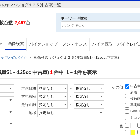
ccのヤマハジョグ１２５(中古車)一覧
キーワード検索
載台数
2,497
台
画像検索
ア
バイクショップ
メンテナンス
バイク買取
バイクレビ
ヤマハのバイク
＞
画像検索：ジョグ１２５(排気量51～125cc,中古車)
1～125cc,中古車)
1
件中 1～1件を表示
中古
その他
本体価格
～
新着
支払総額
～
複数
走行距離
～
車両
Goo
地域
ショ
色