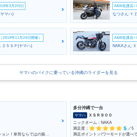
19年3月24日)
A&W名護店バ
(ヤマハ)
なつさん:ＹＺ
2019年11月24日開催）
A&W名護店バ
１２５ＳＰ(ヤマハ)
NAKAさん:
ヤマハのバイクに乗っている沖縄のライダーを見る
多分沖縄で一台
ＸＳＲ９００
ヤマハ
ニックネーム：NAKA
5
満足度：
／5
満足ポイント:SR400のファイナルエディション！単筒ならではの振動が最高です！
満足ポイント:パワーモードが選べ