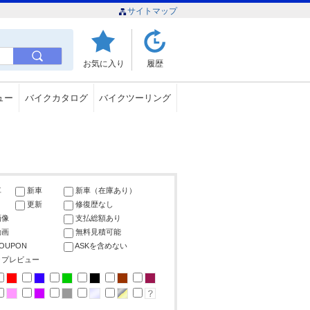
サイトマップ
お気に入り
履歴
ュー
バイクカタログ
バイクツーリング
車
新車
新車（在庫あり）
更新
修復歴なし
画像
支払総額あり
動画
無料見積可能
COUPON
ASKを含めない
ップレビュー