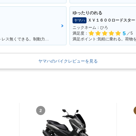
ゆったりのれる
ＸＶ１６００ロードスター
ヤマハ
ニックネーム：ひろ
5
満足度：
／5
満足ポイント:加速が良くて追い越しがストレス無くできる。制動力グッド。
満足ポイント:気軽に乗れる。荷物
ヤマハのバイクレビューを見る
2