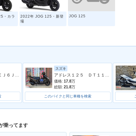
JOG 125
125・カラ
2022年 JOG 125・新登
場
スズキ
ＡＸＩＳ Ｚ ＳＥＪ６Ｊ型 ２０２２年モデル コンビニフック サイドスタンド センタースタンド スペアキー
アドレス１２５ ＤＴ１１Ａ型 ２０２０年モデル ＬＥＤヘッドライト リアキャリア マルチマウントバー
価格:
17.8
万
総額:
21.8
万
索
このバイクと同じ車種を検索
が乗ってます