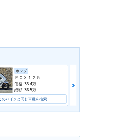
ホンダ
スズキ
ＰＣＸ１２５
アヴェニス１２
価格:
33.4
万
価格:
21.9
万
総額:
36.5
万
総額:
23.9
万
このバイクと同じ車種を検索
このバイクと同じ車種を検索