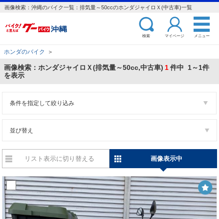
画像検索：沖縄のバイク一覧：排気量～50ccのホンダジャイロＸ(中古車)一覧
検索
マイページ
メニュー
ホンダのバイク
＞
画像検索：ホンダジャイロＸ(排気量～50cc,中古車)
1
件中 1～1件
を表示
条件を指定して絞り込み
並び替え
リスト表示に切り替える
画像表示中