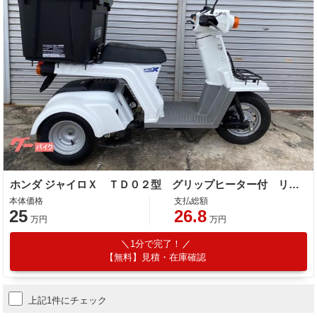
ホンダ ジャイロＸ ＴＤ０２型 グリップヒーター付 リヤボックス付
本体価格
支払総額
25
26.8
万円
万円
1分で完了！
【無料】見積・在庫確認
上記1件にチェック