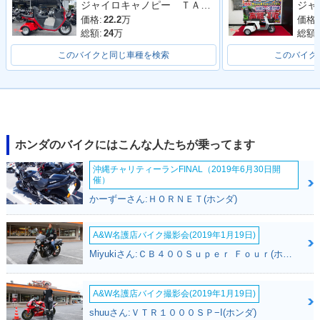
ジャイロキャノピー ＴＡ０３型 ノーマル 整備 保証 自賠責保険
ェンジ
チェンジ
ンジ
価格:
22.2
万
価格:
総額:
24
万
総額:
このバイクと同じ車種を検索
このバイク
2000年 GYRO X グ
2000年 GYRO X・
1994年 GYRO X・
リップヒーター標準
マイナーチェンジ
カラーチェンジ
装備タイプ・追加
ホンダのバイクにはこんな人たちが乗ってます
沖縄チャリティーランFINAL（2019年6月30日開
催）
かーずーさん:ＨＯＲＮＥＴ(ホンダ)
A&W名護店バイク撮影会(2019年1月19日)
1992年 GYRO X・
1990年 GYRO X・
1983年 GYRO X・
Miyukiさん:ＣＢ４００Ｓｕｐｅｒ Ｆｏｕｒ(ホンダ)
カラーチェンジ
マイナーチェンジ
マイナーチェンジ
A&W名護店バイク撮影会(2019年1月19日)
shuuさん:ＶＴＲ１０００ＳＰ−I(ホンダ)