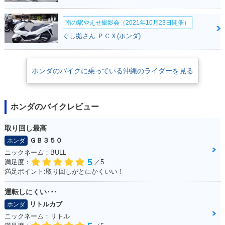
南の駅やえせ撮影会（2021年10月23日開催）
1982年 GYRO X・
ぐし拠さん:ＰＣＸ(ホンダ)
新登場
ホンダのバイクに乗っている沖縄のライダーを見る
ホンダのバイクレビュー
取り回し最高
ＧＢ３５０
ホンダ
ニックネーム：BULL
5
満足度：
／5
満足ポイント:取り回しがとにかくいい！
運転しにくい･･･
リトルカブ
ホンダ
ニックネーム：リトル