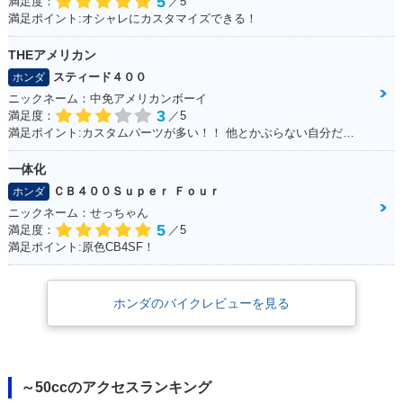
5
満足度：
／5
満足ポイント:オシャレにカスタマイズできる！
THEアメリカン
スティード４００
ホンダ
ニックネーム：中免アメリカンボーイ
3
満足度：
／5
満足ポイント:カスタムパーツが多い！！ 他とかぶらない自分だけのオリジナルバイクを作れます☆ 400ccだけど、カスタムすれば迫力満点
一体化
ＣＢ４００Ｓｕｐｅｒ Ｆｏｕｒ
ホンダ
ニックネーム：せっちゃん
5
満足度：
／5
満足ポイント:原色CB4SF！
ホンダのバイクレビューを見る
～50ccのアクセスランキング