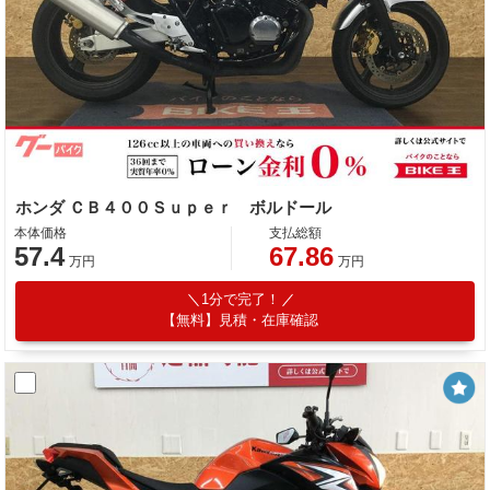
ホンダ ＣＢ４００Ｓｕｐｅｒ ボルドール
本体価格
支払総額
57.4
67.86
万円
万円
1分で完了！
【無料】見積・在庫確認