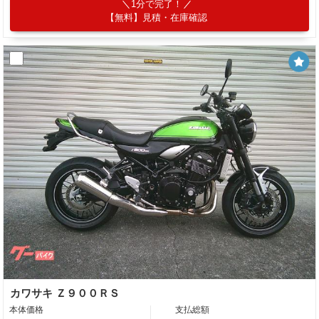
1分で完了！
【無料】見積・在庫確認
カワサキ Ｚ９００ＲＳ
本体価格
支払総額