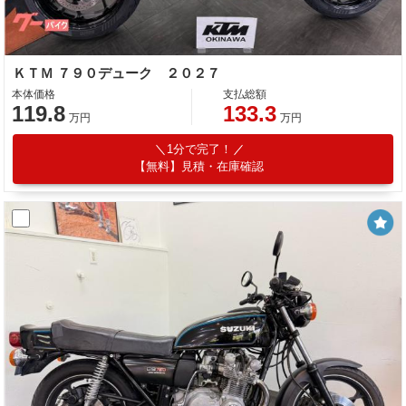
ＫＴＭ ７９０デューク ２０２７
本体価格
支払総額
119.8
133.3
万円
万円
1分で完了！
【無料】見積・在庫確認