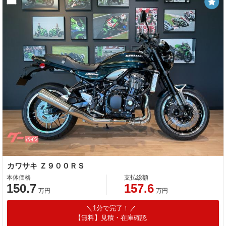
カワサキ Ｚ９００ＲＳ
本体価格
支払総額
150.7
157.6
万円
万円
1分で完了！
【無料】見積・在庫確認