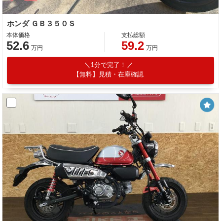
ホンダ ＧＢ３５０Ｓ
本体価格
支払総額
52.6
59.2
万円
万円
1分で完了！
【無料】見積・在庫確認