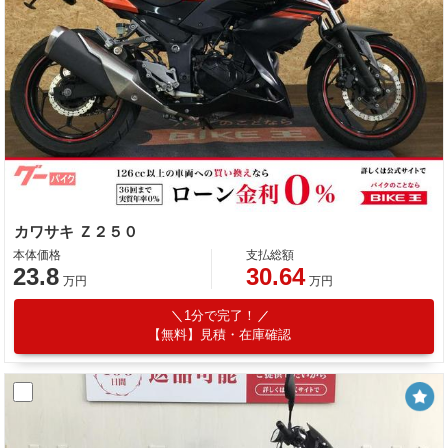
カワサキ Ｚ２５０
本体価格
支払総額
23.8
30.64
万円
万円
1分で完了！
【無料】見積・在庫確認