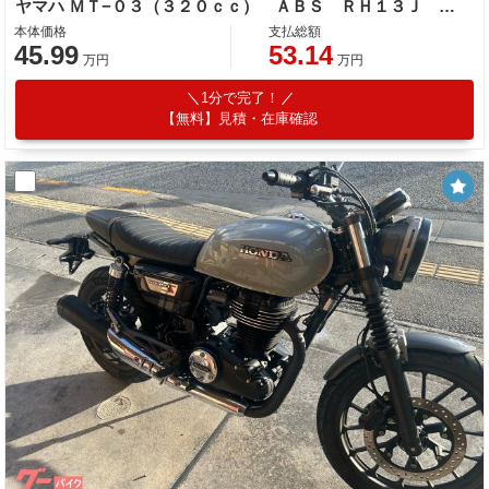
ヤマハ ＭＴ−０３（３２０ｃｃ） ＡＢＳ ＲＨ１３Ｊ グリップヒーター タイプＣ充電器
本体価格
支払総額
45.99
53.14
万円
万円
1分で完了！
【無料】見積・在庫確認