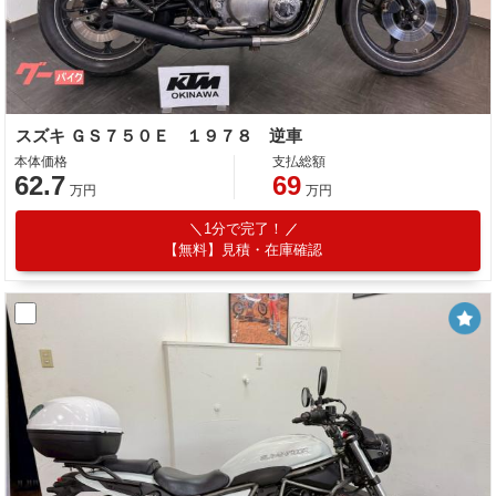
スズキ ＧＳ７５０Ｅ １９７８ 逆車
本体価格
支払総額
62.7
69
万円
万円
1分で完了！
【無料】見積・在庫確認