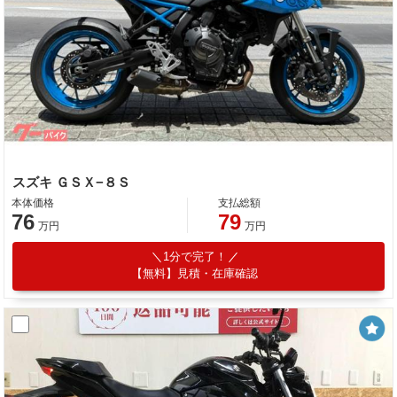
スズキ ＧＳＸ−８Ｓ
本体価格
支払総額
76
79
万円
万円
1分で完了！
【無料】見積・在庫確認