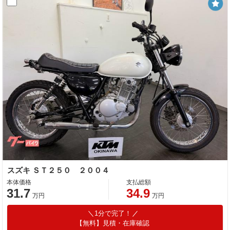
スズキ ＳＴ２５０ ２００４
本体価格
支払総額
31.7
34.9
万円
万円
1分で完了！
【無料】見積・在庫確認