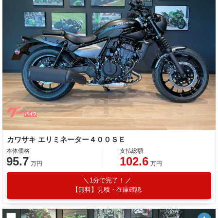
カワサキ エリミネーター４００ＳＥ
本体価格
支払総額
95.7
102.6
万円
万円
1分で完了！
【無料】見積・在庫確認