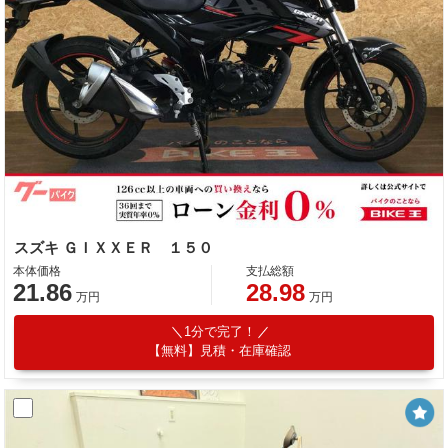
スズキ ＧＩＸＸＥＲ １５０
本体価格
支払総額
21.86
28.98
万円
万円
1分で完了！
【無料】見積・在庫確認