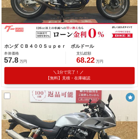
ホンダ ＣＢ４００Ｓｕｐｅｒ ボルドール
本体価格
支払総額
57.8
68.22
万円
万円
1分で完了！
【無料】見積・在庫確認