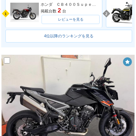
ホンダ ＣＢ４００Ｓｕｐｅｒ Ｆｏｕｒ ＶＴＥＣ ＳＰＥＣ３
2
掲載台数
台
1
2
レビューを見る
4位以降のランキングを見る