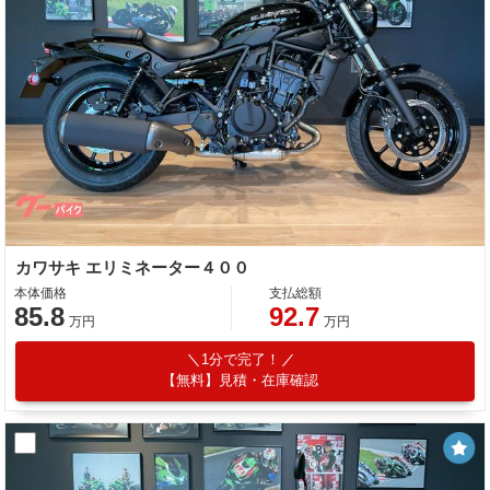
カワサキ エリミネーター４００
本体価格
支払総額
85.8
92.7
万円
万円
1分で完了！
【無料】見積・在庫確認