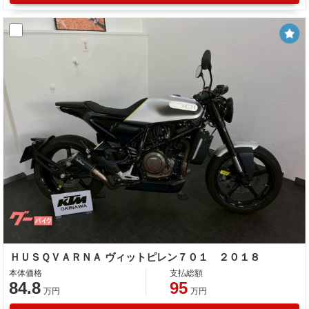
ＨＵＳＱＶＡＲＮＡ ヴィットピレン７０１ ２０１８
本体価格
支払総額
84.8
95
万円
万円