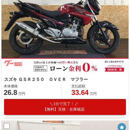
スズキ ＧＳＲ２５０ ＯＶＥＲ マフラー
本体価格
支払総額
26.8
33.64
万円
万円
1分で完了！
【無料】見積・在庫確認