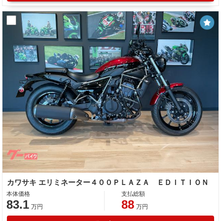
カワサキ エリミネーター４００ＰＬＡＺＡ ＥＤＩＴＩＯＮ
本体価格
支払総額
83.1
88
万円
万円