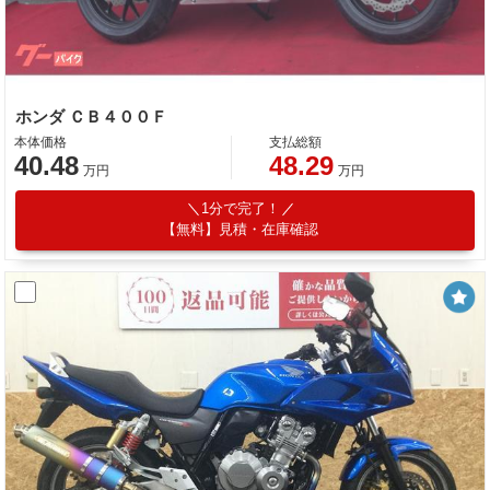
ホンダ ＣＢ４００Ｆ
本体価格
支払総額
40.48
48.29
万円
万円
1分で完了！
【無料】見積・在庫確認