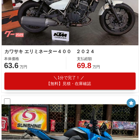
カワサキ エリミネーター４００ ２０２４
本体価格
支払総額
63.6
69.8
万円
万円
1分で完了！
【無料】見積・在庫確認