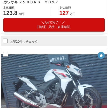
カワサキ Ｚ９００ＲＳ ２０１７
本体価格
支払総額
123.8
127
万円
万円
1分で完了！
【無料】見積・在庫確認
上記10件にチェック