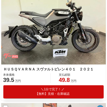
ＨＵＳＱＶＡＲＮＡ スヴァルトピレン４０１ ２０２１
本体価格
支払総額
39.5
49.8
万円
万円
1分で完了！
【無料】見積・在庫確認