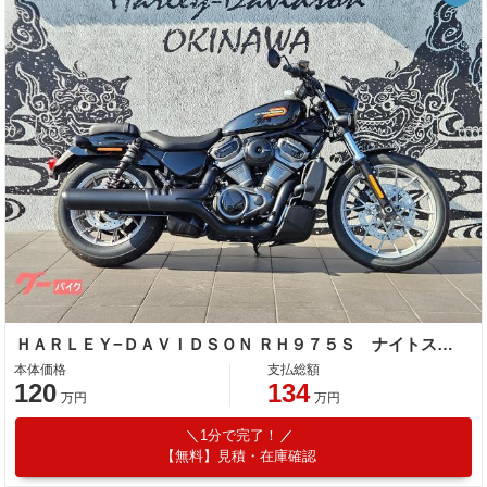
ＨＡＲＬＥＹ−ＤＡＶＩＤＳＯＮ ＲＨ９７５Ｓ ナイトスタースペシャル／前後ブレーキｂｒｅｍｂｏ標準装備／試乗可
本体価格
支払総額
120
134
万円
万円
1分で完了！
【無料】見積・在庫確認