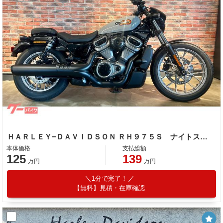
ＨＡＲＬＥＹ−ＤＡＶＩＤＳＯＮ ＲＨ９７５Ｓ ナイトスタースペシャル ＡＢＳ 前後ブレーキｂｒｅｍｂｏ クルーズコントロール 最新システム多数搭載
本体価格
支払総額
125
139
万円
万円
1分で完了！
【無料】見積・在庫確認