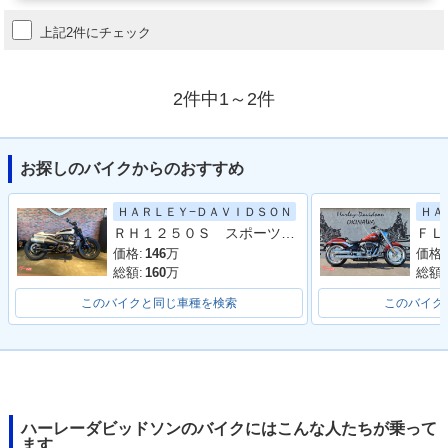
上記2件にチェック
2件中1～2件
お探しのバイクからのおすすめ
ＨＡＲＬＥＹ−ＤＡＶＩＤＳＯＮ
ＨＡ
ＲＨ１２５０Ｓ スポーツスターＳ／前後ブレンボブレーキライン／イージーアジャストリアサスペンション／灯火類フルＬＥＤ
価格:
146
万
価格:
総額:
160
万
総額:
このバイクと同じ車種を検索
このバイク
ハーレーダビッドソンのバイクにはこんな人たちが乗って
ます