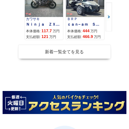
カワサキ
ＢＲＰ
スズキ
Ｎｉｎｊａ ＺＸ−４Ｒ ＳＥ
ｃａｎ−ａｍ ＳＰＹＤＥＲ ＲＴ ＬＩＭＩＴＥＤ
117.7
444
68
本体価格:
万円
本体価格:
万円
本体価格:
121
466.9
72
支払総額:
万円
支払総額:
万円
支払総額:
新着一覧全てを見る