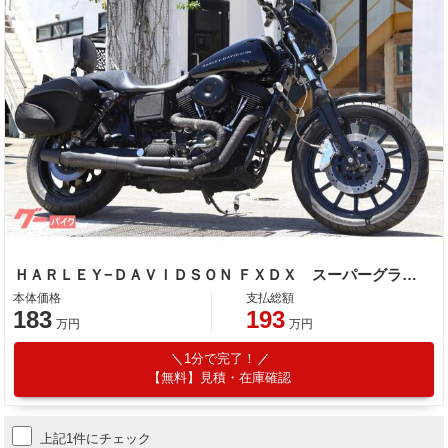
ＨＡＲＬＥＹ−ＤＡＶＩＤＳＯＮ ＦＸＤＸ スーパーグライドスポーツ クラブスタイル
本体価格
支払総額
183
193
万円
万円
1分で完了！
【無料】見積・在庫確認
上記1件にチェック