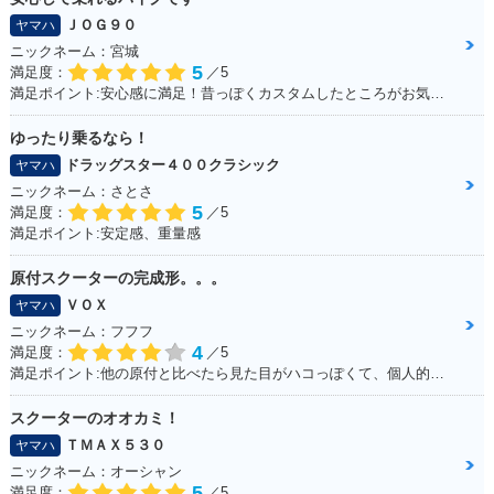
ＪＯＧ９０
ヤマハ
ニックネーム：宮城
5
満足度：
／5
満足ポイント:安心感に満足！昔っぽくカスタムしたところがお気に入り！ ※今回のイベントでの撮影は、積載車等で移動をしており、 公道の走行はしておりません。
ゆったり乗るなら！
ドラッグスター４００クラシック
ヤマハ
ニックネーム：さとさ
5
満足度：
／5
満足ポイント:安定感、重量感
原付スクーターの完成形。。。
ＶＯＸ
ヤマハ
ニックネーム：フフフ
4
満足度：
／5
満足ポイント:他の原付と比べたら見た目がハコっぽくて、個人的に好みのデザインだった為3年程前に購入。 毎日通勤の足に利用していますが、これといった不都合もなく、いつも快適な通勤ができています。 特にシートが長く広いので、私(180cmの男性)でもゆったり座れて、たまにする遠出でも疲れにくいです。
スクーターのオオカミ！
ＴＭＡＸ５３０
ヤマハ
ニックネーム：オーシャン
5
満足度：
／5