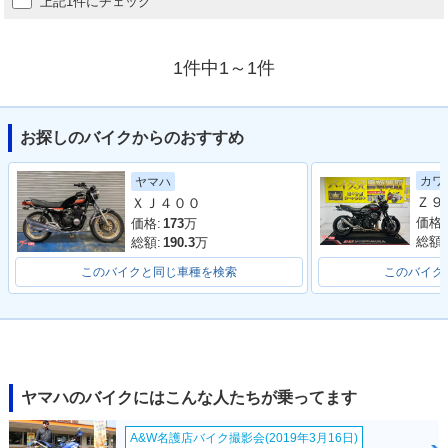
上記1件にチェック
1件中1～1件
お探しのバイクからのおすすめ
カワ
ヤマハ
ＸＪ４００
価格:
価格:
173
万
総額:
総額:
190.3
万
このバイクと同じ車種を検索
このバイク
ヤマハのバイクにはこんな人たちが乗ってます
A&W名護店バイク撮影会(2019年3月16日)