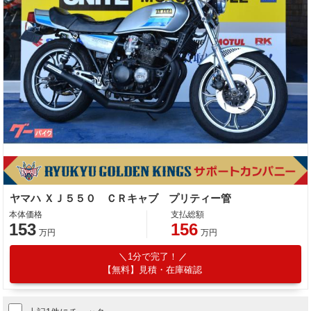
ヤマハ ＸＪ５５０ ＣＲキャブ プリティー管
本体価格
支払総額
153
156
万円
万円
1分で完了！
【無料】見積・在庫確認