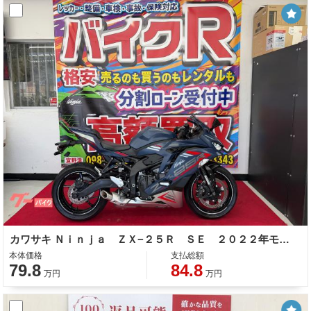
カワサキ Ｎｉｎｊａ ＺＸ−２５Ｒ ＳＥ ２０２２年モデル 純正オプションシングルシートカウル ＬＥＤヘッドライト サイドスタンド
本体価格
支払総額
79.8
84.8
万円
万円