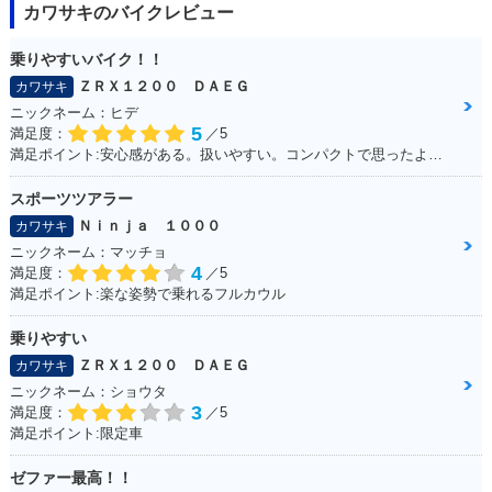
カワサキのバイクレビュー
乗りやすいバイク！！
ＺＲＸ１２００ ＤＡＥＧ
カワサキ
ニックネーム：ヒデ
5
満足度：
／5
満足ポイント:安心感がある。扱いやすい。コンパクトで思ったより操作しやすい
スポーツツアラー
Ｎｉｎｊａ １０００
カワサキ
ニックネーム：マッチョ
4
満足度：
／5
満足ポイント:楽な姿勢で乗れるフルカウル
乗りやすい
ＺＲＸ１２００ ＤＡＥＧ
カワサキ
ニックネーム：ショウタ
3
満足度：
／5
満足ポイント:限定車
ゼファー最高！！