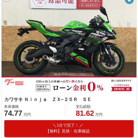
カワサキ Ｎｉｎｊａ ＺＸ−２５Ｒ ＳＥ
本体価格
支払総額
74.77
81.62
万円
万円
1分で完了！
【無料】見積・在庫確認