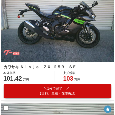
カワサキ Ｎｉｎｊａ ＺＸ−２５Ｒ ＳＥ
本体価格
支払総額
101.42
103
万円
万円
1分で完了！
【無料】見積・在庫確認