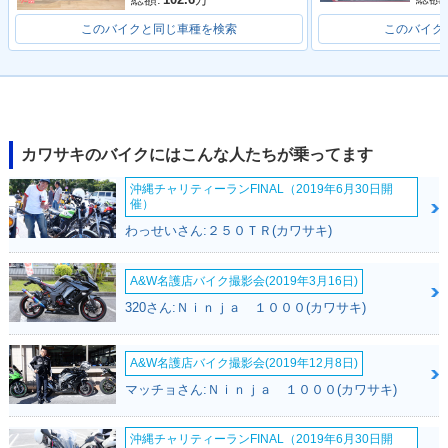
このバイクと同じ車種を検索
このバイク
2025年 ELIMINATO
2024年 ELIMINATO
1995年 ELIMINATO
R・カラーチェンジ
R・新登場
R 400
カワサキのバイクにはこんな人たちが乗ってます
沖縄チャリティーランFINAL（2019年6月30日開
催）
わっせいさん:２５０ＴＲ(カワサキ)
1993年 ELIMINATO
1987年 ELIMINATO
1994年 ELIMINATO
A&W名護店バイク撮影会(2019年3月16日)
R 400
R 400
R 400
320さん:Ｎｉｎｊａ １０００(カワサキ)
A&W名護店バイク撮影会(2019年12月8日)
マッチョさん:Ｎｉｎｊａ １０００(カワサキ)
沖縄チャリティーランFINAL（2019年6月30日開