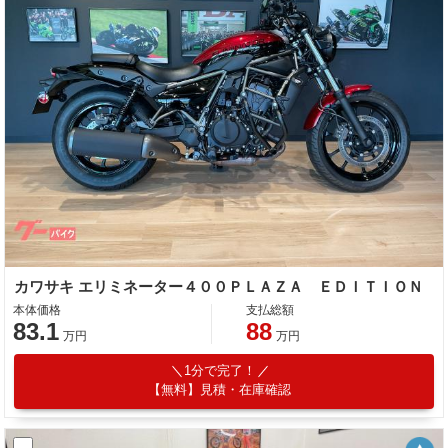
カワサキ エリミネーター４００ＰＬＡＺＡ ＥＤＩＴＩＯＮ
本体価格
支払総額
83.1
88
万円
万円
1分で完了！
【無料】見積・在庫確認