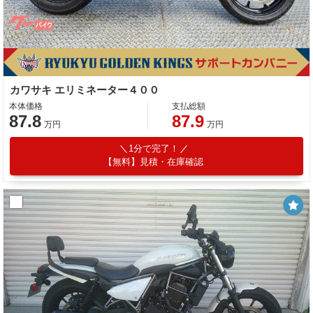
カワサキ エリミネーター４００
本体価格
支払総額
87.8
87.9
万円
万円
1分で完了！
【無料】見積・在庫確認