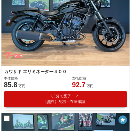
カワサキ エリミネーター４００
本体価格
支払総額
85.8
92.7
万円
万円
1分で完了！
【無料】見積・在庫確認