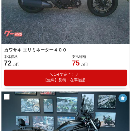
カワサキ エリミネーター４００
本体価格
支払総額
72
75
万円
万円
1分で完了！
【無料】見積・在庫確認