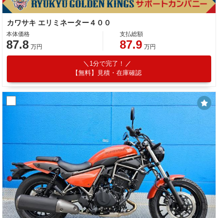
カワサキ エリミネーター４００
本体価格
支払総額
87.8
87.9
万円
万円
1分で完了！
【無料】見積・在庫確認