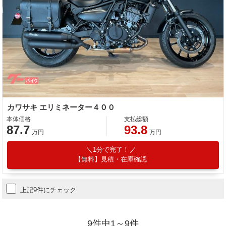
カワサキ エリミネーター４００
本体価格
支払総額
87.7
93.8
万円
万円
1分で完了！
【無料】見積・在庫確認
上記9件にチェック
9件中1～9件