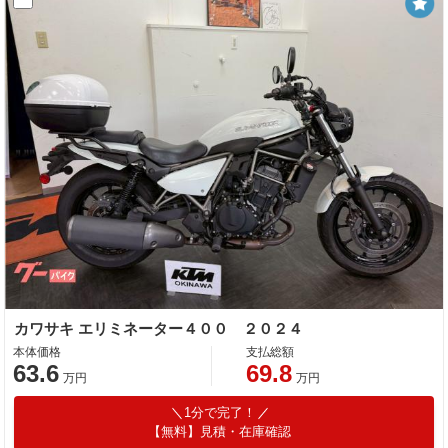
カワサキ エリミネーター４００ ２０２４
本体価格
支払総額
63.6
69.8
万円
万円
1分で完了！
【無料】見積・在庫確認