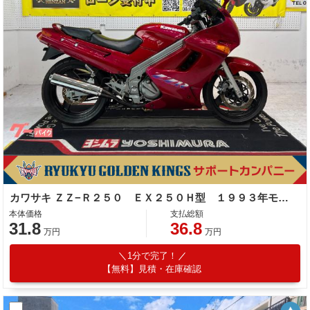
カワサキ ＺＺ−Ｒ２５０ ＥＸ２５０Ｈ型 １９９３年モデル 社外スクリーン ＥＴＣ サブハンドルバー
本体価格
支払総額
31.8
36.8
万円
万円
1分で完了！
【無料】見積・在庫確認