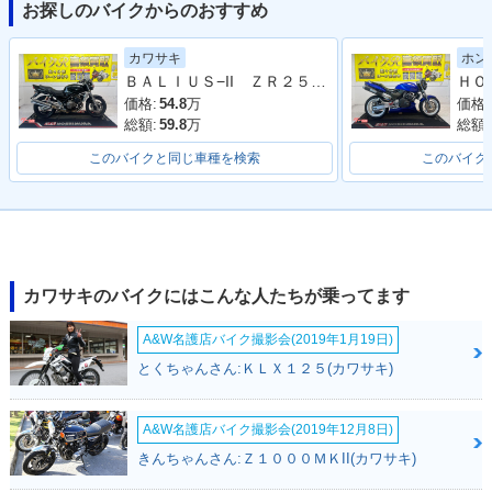
お探しのバイクからのおすすめ
2004年 ZZR250・
2003年 ZZR250
2002年 ZZR250・
カラーチェンジ
マイナーチェンジ
カワサキ
ホン
ＢＡＬＩＵＳ−II ＺＲ２５０Ｂ型 ２００７年モデル 社外グリップ 社外リアサス
価格:
54.8
万
価格:
総額:
59.8
万
総額:
このバイクと同じ車種を検索
このバイク
1999年 ZZR250
1998年 ZZR250
1997年 ZZR250
カワサキのバイクにはこんな人たちが乗ってます
A&W名護店バイク撮影会(2019年1月19日)
とくちゃんさん:ＫＬＸ１２５(カワサキ)
1996年 ZZR250
1995年 ZZR250
1994年 ZZR250・
マイナーチェンジ
A&W名護店バイク撮影会(2019年12月8日)
きんちゃんさん:Ｚ１０００ＭＫII(カワサキ)