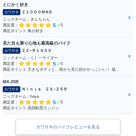
とにかく好き
Ｚ１０００ＭＫII
カワサキ
ニックネーム：きんちゃん
5
満足度：
／5
満足ポイント:角が好き
見た目も乗り心地も最高級のバイク
ＺＺ−Ｒ１４００
カワサキ
ニックネーム：く丿一ライダー
5
満足度：
／5
満足ポイント:大きなボディと、前から見た顔がかっこいい！ 扱いきれないほどの圧倒的なパワー！キャップなどは色を合わせています！
MX-25R
Ｎｉｎｊａ ＺＸ−２５Ｒ
カワサキ
ニックネーム：haya
5
満足度：
／5
満足ポイント:高回転型エンジン
カワサキのバイクレビューを見る