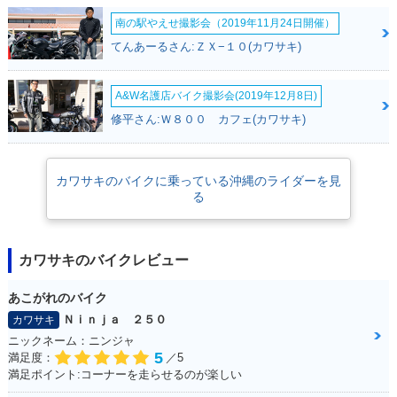
南の駅やえせ撮影会（2019年11月24日開催）
てんあーるさん:ＺＸ−１０(カワサキ)
1991年 ZZR250
1993年 ZZR250
1992年 ZZR250
A&W名護店バイク撮影会(2019年12月8日)
修平さん:Ｗ８００ カフェ(カワサキ)
カワサキのバイクに乗っている沖縄のライダーを見
1990年 ZZR250・
る
新登場
カワサキのバイクレビュー
あこがれのバイク
Ｎｉｎｊａ ２５０
カワサキ
ニックネーム：ニンジャ
5
満足度：
／5
満足ポイント:コーナーを走らせるのが楽しい