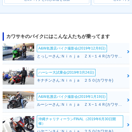
1992年 ZZR1100
1993年 ZZR1100・
1991年 ZZR1100・
フルモデルチェンジ
マイナーチェンジ
カワサキのバイクにはこんな人たちが乗ってます
A&W名護店バイク撮影会(2019年12月8日)
とっしーさん:Ｎｉｎｊａ ＺＸ−１４Ｒ(カワサキ)
1990年 ZZR1100・
新登場
ハーレー大試乗会(2019年3月24日)
キナチンさん:Ｎｉｎｊａ ２５０(カワサキ)
A&W名護店バイク撮影会(2019年1月19日)
ルーシーさん:Ｎｉｎｊａ ＺＸ−１４Ｒ(カワサキ)
沖縄チャリティーランFINAL（2019年6月30日開
催）
ハヤニンさん:Ｎｉｎｊａ ２５０(カワサキ)