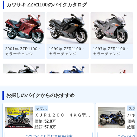
カワサキ ZZR1100のバイクカタログ
2001年 ZZR1100・
1999年 ZZR1100・
1997年 ZZR1100・
カラーチェンジ
カラーチェンジ
カラーチェンジ
お探しのバイクからのおすすめ
1996年 ZZR1100・
1995年 ZZR1100・
1994年 ZZR1100・
カラーチェンジ
カラーチェンジ
カラーチェンジ
ヤマハ
スズ
ＸＪＲ１２００ ４ＫＧ型 １９９５年モデル 社外マフラー サスペンション オイルクラー フェンダーレス カーボンフェンダー
価格:
52.8
万
価格:
総額:
57.8
万
総額:
このバイクと同じ車種を検索
このバイク