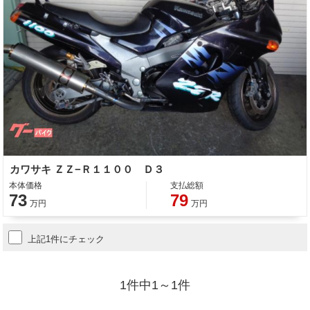
カワサキ ＺＺ−Ｒ１１００ Ｄ３
本体価格
支払総額
73
79
万円
万円
上記1件にチェック
1件中1～1件