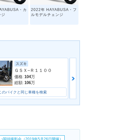
HAYABUSA・カ
2022年 HAYABUSA・フ
ンジ
ルモデルチェンジ
ヤマハ
スズキ
ＧＳＸ−Ｒ１１００
AYABUSA
2016年 隼（HAYABUS
A）・カラーチェンジ
価格:
119.99
万
価格:
104
万
総額:
128.35
万
総額:
106
万
このバイクと同じ車種を検索
このバイクと同じ車種を検索
AYABUSA
2013年 HAYABUSA・マ
イナーチェンジ
い国頭撮影会（2019年5月26日開催）