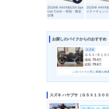
2026年 HAYABUSA Spe
2026年 HAYA
cial Color・特別・限定
イナーチェンジ
仕様
お探しのバイクからのおすすめ
スズキ
ＧＳＸ−Ｒ１０
2022年 HAYABUSA
2019年 HAYA
価格:
75.4
万
総額:
79.6
万
このバイクと同じ車種を検
スズキ ハヤブサ（ＧＳＸ１３０
2016年 HAYABUSA
2015年 隼（HA
A）・カラーチ
道の駅ゆいゆい国頭撮