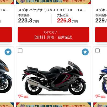
スズキ ハヤブサ（ＧＳＸ１３００Ｒ Ｈａｙａｂｕｓａ）
スズキ ハヤブサ（ＧＳＸ１３００Ｒ Ｈａｙａｂｕｓａ）
本体価格
支払総額
本体価格
223.3
226.8
229.
円
万円
万円
1分で完了！
【無料】見積・在庫確認