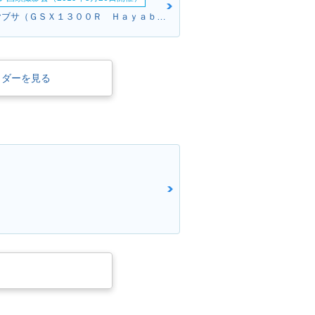
キノさん:ハヤブサ（ＧＳＸ１３００Ｒ Ｈａｙａｂｕｓａ）(スズキ)
イダーを見る
AYABUSA 130
2008年 HAYABUSA 130
0・フルモデルチェンジ
ク
SX1300R HA
2002年 GSX1300R HA
YABUSA