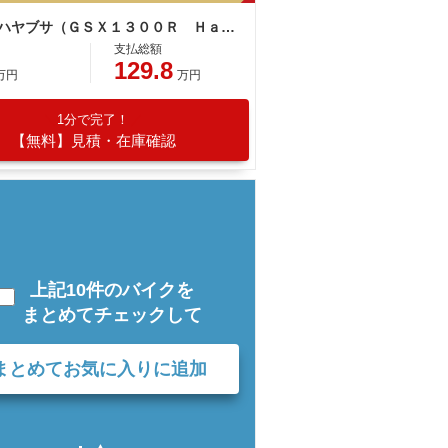
スズキ ハヤブサ（ＧＳＸ１３００Ｒ Ｈａｙａｂｕｓａ）
支払総額
129.8
万円
万円
1分で完了！
【無料】見積・在庫確認
上記10件のバイクを
まとめてチェックして
まとめてお気に入りに追加