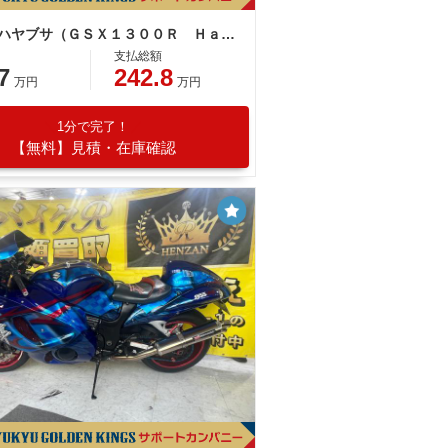
スズキ ハヤブサ（ＧＳＸ１３００Ｒ Ｈａｙａｂｕｓａ）
支払総額
7
242.8
万円
万円
1分で完了！
【無料】見積・在庫確認