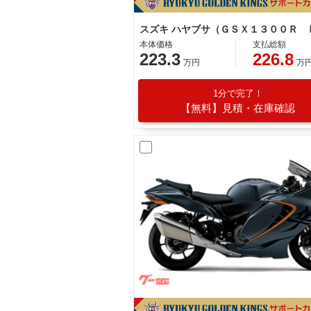
本体価格
支払総額
223.3
226.8
万円
万
1分で完了！
【無料】見積・在庫確認