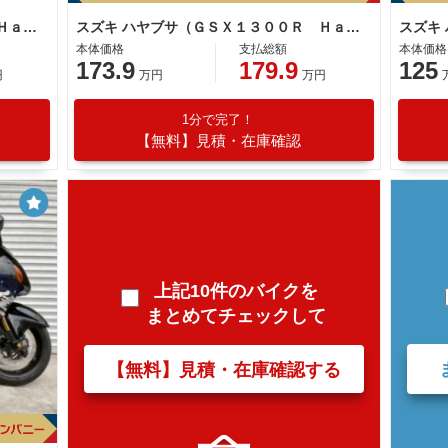
スズキ ハヤブサ（ＧＳＸ１３００Ｒ Ｈａｙａｂｕｓａ）スペシャルエディション ＥＴＣ２．０標準装備
スズキ ハヤブサ（ＧＳＸ１３００Ｒ Ｈａｙａｂｕｓａ）
本体価格
支払総額
本体価格
173.9
179.9
125
円
万円
万円
1分で完了！
【無料】見積・在庫確認
上記10件のバイクを
まとめてチェックして
【無料】見積・在庫確認する