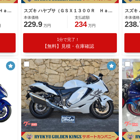
スズキ ハヤブサ（ＧＳＸ１３００Ｒ Ｈａｙａｂｕｓａ）
スズキ ハヤブサ（ＧＳＸ１３００Ｒ Ｈａｙａｂｕｓａ）
本体価格
支払総額
本体価格
229.9
234
238.
円
万円
万円
1分で完了！
【無料】見積・在庫確認