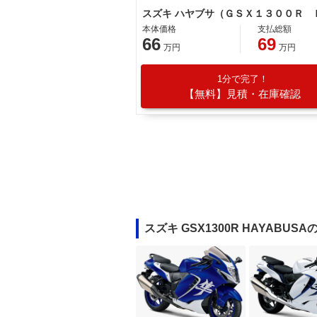
本体価格
支払総額
66
69
万円
万円
1分で完了！
【無料】見積・在庫確認
スズキ GSX1300R HAYABU