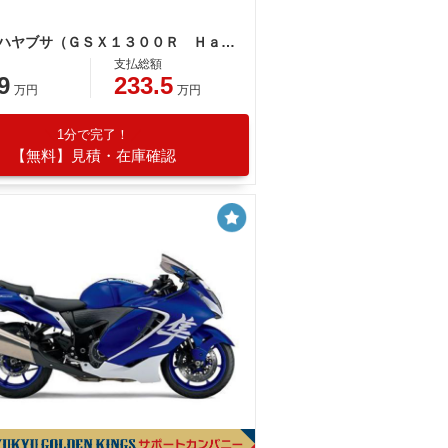
スズキ ハヤブサ（ＧＳＸ１３００Ｒ Ｈａｙａｂｕｓａ）２０２６ＮＥＷカラー ＥＴＣ２．０標準装備
支払総額
9
233.5
万円
万円
1分で完了！
【無料】見積・在庫確認