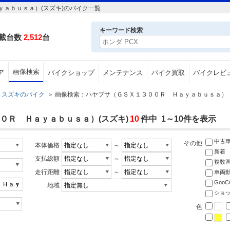
ａｂｕｓａ）(スズキ)のバイク一覧
キーワード検索
載台数
2,512
台
画像検索
ア
バイクショップ
メンテナンス
バイク買取
バイクレビ
スズキのバイク
＞
画像検索：ハヤブサ（ＧＳＸ１３００Ｒ Ｈａｙａｂｕｓａ）
０Ｒ Ｈａｙａｂｕｓａ）(スズキ)
10
件中 1～10件を表示
中古
その他
本体価格
～
新着
支払総額
～
複数
走行距離
～
車両
Goo
地域
ショ
色