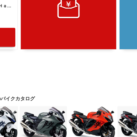
スズキ ハヤブサ（ＧＳＸ１３００Ｒ Ｈａｙａｂｕｓａ）
SAのバイクカタログ