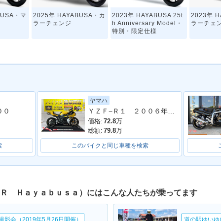
BUSA・マ
2025年 HAYABUSA・カ
2023年 HAYABUSA 25t
2023年 
ラーチェンジ
h Anniversary Model・
ラーチェ
特別・限定仕様
ヤマハ
ＹＺＦ−Ｒ１ ２００６年モデル 逆車 ストライカーサイレンサー フェンダーレス エンジンスライダー シングルシート
００
BUSA
2018年 HAYABUSA
2017年 隼（HAYABUS
2017年 H
A）
価格:
72.8
万
総額:
79.8
万
索
このバイクと同じ車種を検索
０Ｒ Ｈａｙａｂｕｓａ）にはこんな人たちが乗ってます
YABUS
2015年 HAYABUSA
2014年 隼（HAYABUS
2014年 H
ェンジ
A）・新登場
影会（2019年5月26日開催）
道の駅ゆいゆ