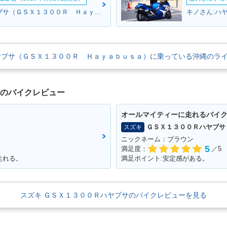
ブラウンさん:ハヤブサ（ＧＳＸ１３００Ｒ Ｈａｙａｂｕｓａ）(スズキ)
ヤブサ（ＧＳＸ１３００Ｒ Ｈａｙａｂｕｓａ）に乗っている沖縄のラ
USA 130
2011年 HAYABUSA 130
2010年 HAYABUSA 130
2009年 H
0
0
0
サのバイクレビュー
オールマイティーに走れるバイ
ＧＳＸ１３００Ｒハヤブサ
スズキ
ニックネーム：ブラウン
5
満足度：
／5
走れる。
満足ポイント:安定感がある。
USA 130
2005年 HAYABUSA 130
2004年 GSX1300R HA
2003年 G
ンジ
0
YABUSA・カラーチェン
YABUSA
ジ
スズキ ＧＳＸ１３００Ｒハヤブサのバイクレビューを見る