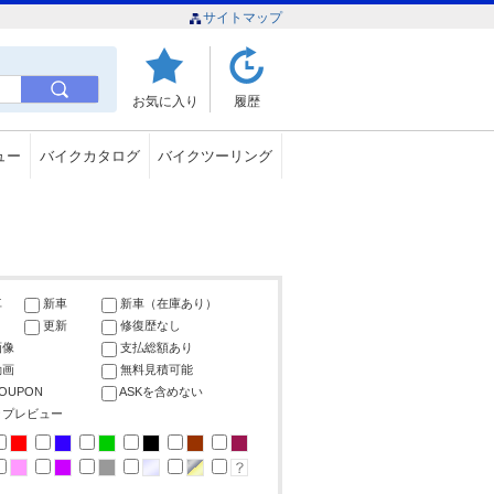
サイトマップ
お気に入り
履歴
ュー
バイクカタログ
バイクツーリング
車
新車
新車（在庫あり）
更新
修復歴なし
画像
支払総額あり
動画
無料見積可能
COUPON
ASKを含めない
ップレビュー