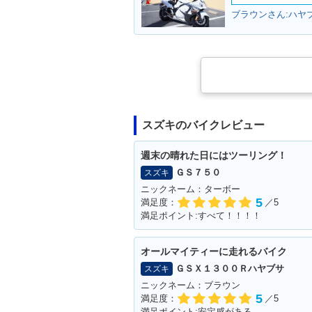
スズキのバイクレビュー
週末の晴れた日にはツーリング！
ＧＳ７５０
スズキ
ニックネーム：ターボー
5
満足度：
／5
満足ポイント:すべて！！！！
オールマイティーに走れるバイク
ＧＳＸ１３００Ｒハヤブサ
スズキ
ニックネーム：ブラウン
5
満足度：
／5
満足ポイント:安定感がある。