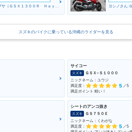
ブラウンさん:ハヤブサ（ＧＳＸ１３００Ｒ Ｈａｙａｂｕｓａ）(スズキ)
ヨシノさん:
スズキのバイクに乗っている沖縄のライダーを見る
サイコー
ＧＳＸ−Ｓ１０００
スズキ
ニックネーム：ユウジ
5
満足度：
／5
満足ポイント:軽い！
シートのアンコ抜き
ＧＳ７５０Ｅ
スズキ
ニックネーム：くわがな
5
満足度：
／5