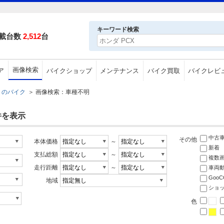
キーワード検索
載台数
2,512
台
画像検索
ア
バイクショップ
メンテナンス
バイク買取
バイクレビ
のバイク
＞
画像検索：車種不明
件を表示
中古
その他
本体価格
～
新着
支払総額
～
複数
走行距離
～
車両
Goo
地域
ショ
色