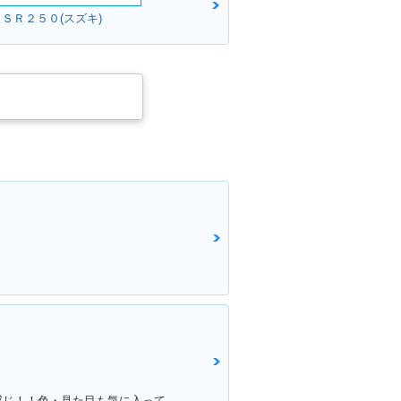
ＧＳＲ２５０(スズキ)
満足ポイント:アンコ抜きしていい感じ！！色・見た目も気に入っています！！！