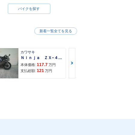
バイクを探す
新着一覧全てを見る
カワサキ
カワサキ
Ｎｉｎｊａ ＺＸ−４Ｒ ＳＥ
Ｚ９００ＲＳ
117.7
150
本体価格:
万円
本体価格:
121
157
支払総額:
万円
支払総額: