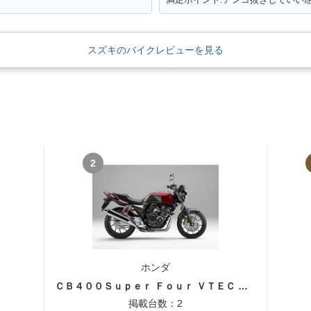
スズキのバイクレビューを見る
2
ホンダ
ＣＢ４００Ｓｕｐｅｒ Ｆｏｕｒ ＶＴＥＣ ＳＰＥＣ３
掲載台数：2