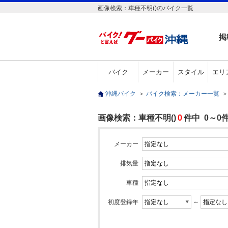
画像検索：車種不明()のバイク一覧
掲
バイク
メーカー
スタイル
エリ
沖縄バイク
＞
バイク検索：メーカー一覧
＞
画像検索：車種不明()
0
件中 0～0
メーカー
排気量
車種
初度登録年
～