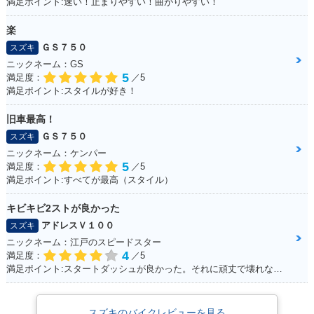
満足ポイント:速い！止まりやすい！曲がりやすい！
楽
ＧＳ７５０
スズキ
ニックネーム：GS
5
満足度：
／5
満足ポイント:スタイルが好き！
旧車最高！
ＧＳ７５０
スズキ
ニックネーム：ケンパー
5
満足度：
／5
満足ポイント:すべてが最高（スタイル）
キビキビ2ストが良かった
アドレスＶ１００
スズキ
ニックネーム：江戸のスピードスター
4
満足度：
／5
満足ポイント:スタートダッシュが良かった。それに頑丈で壊れない。燃費はそこそこ。あと、足元もフラットで、リアにはボックスを付ければ、相当量を運べます。シート下は、フルフェイスがしっかりと格納できました。あとはフロントの内側収納もたっぷりサイズで、500のペットボトルも入ります。企画でやった、V100 ツーリングは今でも思い出になってます。そんな便利な一台です。
スズキのバイクレビューを見る