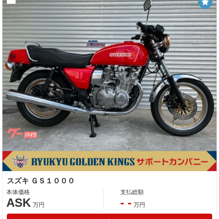
スズキ ＧＳ１０００
本体価格
支払総額
ASK
- -
万円
万円