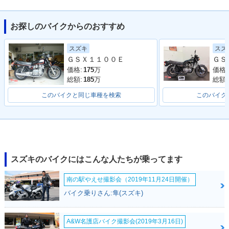
お探しのバイクからのおすすめ
スズ
スズキ
ＧＳＸ１１００Ｅ
価格:
価格:
175
万
総額:
総額:
185
万
このバイクと同じ車種を検索
このバイク
スズキのバイクにはこんな人たちが乗ってます
南の駅やえせ撮影会（2019年11月24日開催）
バイク乗りさん:隼(スズキ)
A&W名護店バイク撮影会(2019年3月16日)