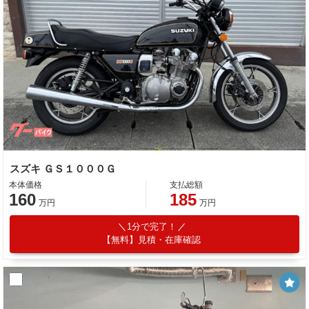
スズキ ＧＳ１０００Ｇ
本体価格
支払総額
160
185
万円
万円
1分で完了！
【無料】見積・在庫確認