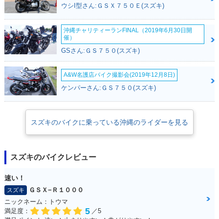
ウシI型さん:ＧＳＸ７５０Ｅ(スズキ)
沖縄チャリティーランFINAL（2019年6月30日開
催）
GSさん:ＧＳ７５０(スズキ)
A&W名護店バイク撮影会(2019年12月8日)
ケンパーさん:ＧＳ７５０(スズキ)
スズキのバイクに乗っている沖縄のライダーを見る
スズキのバイクレビュー
速い！
ＧＳＸ−Ｒ１０００
スズキ
ニックネーム：トウマ
5
満足度：
／5