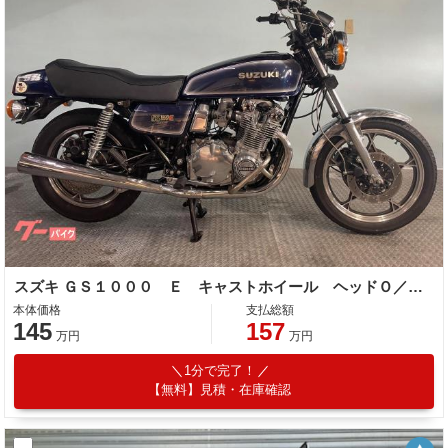
スズキ ＧＳ１０００ Ｅ キャストホイール ヘッドＯ／Ｈ済 エンジンガード
本体価格
支払総額
145
157
万円
万円
1分で完了！
【無料】見積・在庫確認