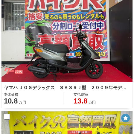
ヤマハ ＪＯＧデラックス ＳＡ３９Ｊ型 ２００９年モデル 油圧ブレーキ式 ノーマル車
本体価格
支払総額
10.8
13.8
万円
万円