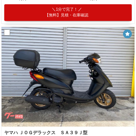
1分で完了！
【無料】見積・在庫確認
ヤマハ ＪＯＧデラックス ＳＡ３９Ｊ型