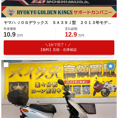
ヤマハ ＪＯＧデラックス ＳＡ３９Ｊ型 ２０１３年モデル リアキャリア センタースタンド
本体価格
支払総額
10.9
12.9
万円
万円
1分で完了！
【無料】見積・在庫確認