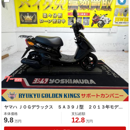
ヤマハ ＪＯＧデラックス ＳＡ３９Ｊ型 ２０１３年モデル リアキャリア センタースタンド
本体価格
支払総額
9.8
12.8
万円
万円