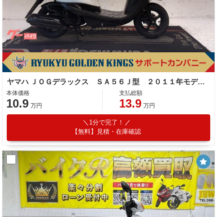
ヤマハ ＪＯＧデラックス ＳＡ５６Ｊ型 ２０１１年モデル 純正スクリーン・ＢＯＸ・カゴ・リアキャリア
本体価格
支払総額
10.9
13.9
万円
万円
1分で完了！
【無料】見積・在庫確認