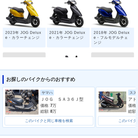
2023年 JOG Delux
2021年 JOG Delux
2018年 JOG Delux
e・カラーチェンジ
e・カラーチェンジ
e・フルモデルチェ
ンジ
お探しのバイクからのおすすめ
2017年 JOG Delux
2015年 JOG Delux
2017年 JOG Delux
スズ
ヤマハ
e・マイナーチェン
e
e・追加
ＪＯＧ ＳＡ３６Ｊ型
ジ
価格:
価格:
7
万
総額:
総額:
8
万
このバイクと同じ車種を検索
このバイク