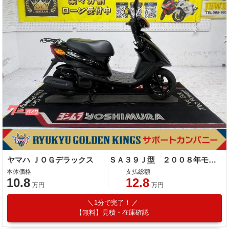
ヤマハ ＪＯＧデラックス ＳＡ３９Ｊ型 ２００８年モデル Ｆディスクブレーキ サイドスタンド
本体価格
支払総額
10.8
12.8
万円
万円
1分で完了！
【無料】見積・在庫確認