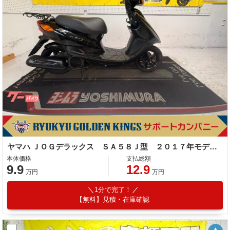
ヤマハ ＪＯＧデラックス ＳＡ５８Ｊ型 ２０１７年モデル リアキャリア
本体価格
支払総額
9.9
12.9
万円
万円
1分で完了！
【無料】見積・在庫確認