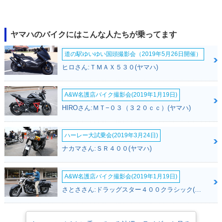
2012年 ローシートJ
2015年 JOG Delux
2015年 JOG Delux
OG Deluxe
e・マイナーチェン
e・マイナーチェン
ジ
ジ
ヤマハのバイクにはこんな人たちが乗ってます
道の駅ゆいゆい国頭撮影会（2019年5月26日開催）
ヒロさん:ＴＭＡＸ５３０(ヤマハ)
A&W名護店バイク撮影会(2019年1月19日)
2011年 JOG Delux
2009年 JOG Delux
2007年 JOG Delux
HIROさん:ＭＴ−０３（３２０ｃｃ）(ヤマハ)
e・カラーチェンジ
e・カラーチェンジ
e・新登場
ハーレー大試乗会(2019年3月24日)
ナカマさん:ＳＲ４００(ヤマハ)
A&W名護店バイク撮影会(2019年1月19日)
さとささん:ドラッグスター４００クラシック(ヤマハ)