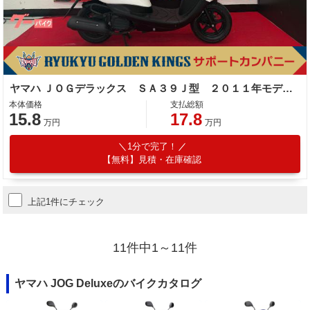
ヤマハ ＪＯＧデラックス ＳＡ３９Ｊ型 ２０１１年モデル リアキャリア センタースタンド フルノーマル車
本体価格
支払総額
15.8
17.8
万円
万円
1分で完了！
【無料】見積・在庫確認
上記1件にチェック
11件中1～11件
ヤマハ JOG Deluxeのバイクカタログ