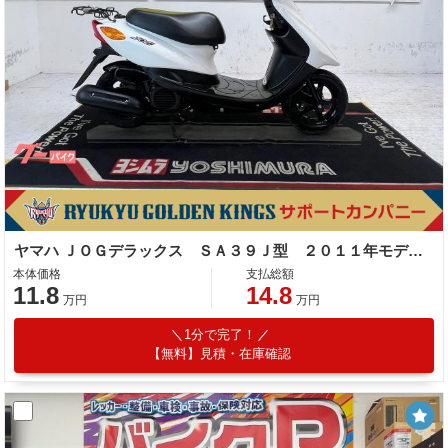
ヤマハ ＪＯＧデラックス ＳＡ３９Ｊ型 ２０１１年モデル リアキャリア センタースタンド
本体価格
支払総額
11.8
14.8
万円
万円
1分で完了！
【無料】見積・在庫確認