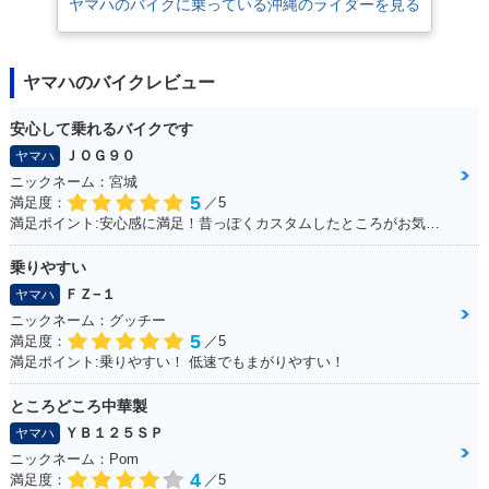
ヤマハのバイクに乗っている沖縄のライダーを見る
ヤマハのバイクレビュー
安心して乗れるバイクです
ＪＯＧ９０
ヤマハ
ニックネーム：宮城
5
満足度：
／5
満足ポイント:安心感に満足！昔っぽくカスタムしたところがお気に入り！ ※今回のイベントでの撮影は、積載車等で移動をしており、 公道の走行はしておりません。
乗りやすい
ＦＺ−１
ヤマハ
ニックネーム：グッチー
5
満足度：
／5
満足ポイント:乗りやすい！ 低速でもまがりやすい！
ところどころ中華製
ＹＢ１２５ＳＰ
ヤマハ
ニックネーム：Pom
4
満足度：
／5