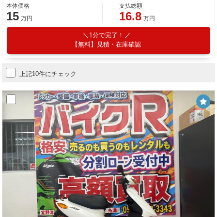
本体価格
支払総額
15
16.8
万円
万円
1分で完了！
【無料】見積・在庫確認
上記10件にチェック