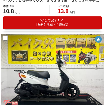
ヤマハ ＪＯＧデラックス ＳＡ３９Ｊ型 ２０１３年モデル センタースタンド リアキャリア キック セル付き
本体価格
支払総額
10.8
13.8
万円
万円
1分で完了！
【無料】見積・在庫確認