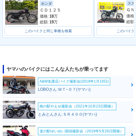
スズ
ホンダ
ＣＤ１２５
価格:
価格:
18
万
総額:
総額:
19
万
このバイクと同じ車種を検索
このバイク
ヤマハのバイクにはこんな人たちが乗ってます
A&W名護店バイク撮影会(2019年1月19日)
LOBOさん:ＭＴ−０７(ヤマハ)
南の駅やえせ撮影会（2021年10月23日開催）
とみとんさん:ＳＲ４００(ヤマハ)
道の駅ゆいゆい国頭撮影会（2019年5月26日開催）