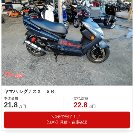
ヤマハ シグナスＸ ＳＲ
本体価格
支払総額
21.8
22.8
万円
万円
1分で完了！
【無料】見積・在庫確認