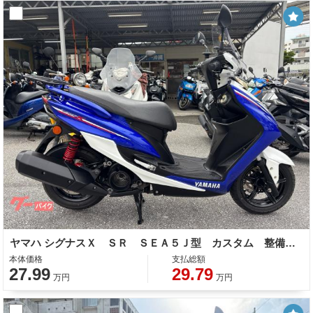
ヤマハ シグナスＸ ＳＲ ＳＥＡ５Ｊ型 カスタム 整備 自賠責保険
本体価格
支払総額
27.99
29.79
万円
万円