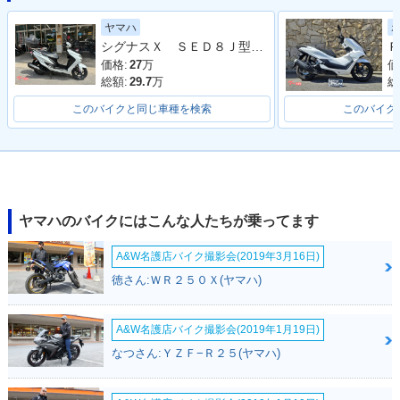
ヤマハ
2017年 CYGNUS X
2016年 CYGNUS X
2015年 CYGNUS X
シグナスＸ ＳＥＤ８Ｊ型 リアボックス付 インジェクション ４サイクル
Ｐ
SR SPECIAL EDITI
SR・フルモデルチェ
SR・カラーチェンジ
ON・特別・限定仕
ンジ
価格:
27
万
価
様
総額:
29.7
万
総
このバイクと同じ車種を検索
このバイク
2014年 CYGNUS X
2013年 CYGNUS X
2012年 CYGNUS X
ヤマハのバイクにはこんな人たちが乗ってます
SR・特別・限定仕様
SR・フルモデルチェ
SR WGP50th Anniv
ンジ
ersary Edition・特
別・限定仕様
A&W名護店バイク撮影会(2019年3月16日)
徳さん:ＷＲ２５０Ｘ(ヤマハ)
A&W名護店バイク撮影会(2019年1月19日)
なつさん:ＹＺＦ−Ｒ２５(ヤマハ)
2011年 CYGNUS X
2010年 CYGNUS X
2008年 CYGNUS X