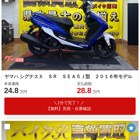
ヤマハ シグナスＸ ＳＲ ＳＥＡ５Ｊ型 ２０１６年モデル
本体価格
支払総額
24.8
28.8
万円
万円
1分で完了！
【無料】見積・在庫確認