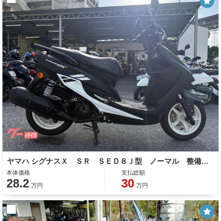
ヤマハ シグナスＸ ＳＲ ＳＥＤ８Ｊ型 ノーマル 整備 保証 自賠責保険
本体価格
支払総額
28.2
30
万円
万円