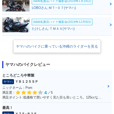
A&W名護店バイク撮影会(2019年1月19日)
SR・マイナーチェン
SR・マイナーチェン
SR FI version・フ
ジ
ジ
ルモデルチェンジ
LOBOさん:ＭＴ−０７(ヤマハ)
A&W名護店バイク撮影会(2019年12月8日)
たけしさん:ＴＭＡＸ(ヤマハ)
2006年 CYGNUS X
2005年 CYGNUS X
2005年 CYGNUS X
ヤマハのバイクに乗っている沖縄のライダーを見る
SR・カラーチェンジ
SR 50th Anniversar
SR・マイナーチェン
y Special Edition・
ジ
特別・限定仕様
ヤマハのバイクレビュー
ところどころ中華製
ＹＢ１２５ＳＰ
ヤマハ
ニックネーム：Pom
4
満足度：
／5
2004年 CYGNUS X
満足ポイント:低価格で買いやすく見た目も良いところ。125ccなので扱いやすい。
SR・新登場
最高！
ＹＺＦ−Ｒ２５