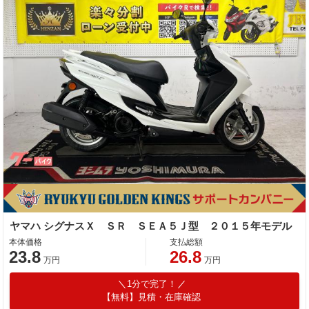
ヤマハ シグナスＸ ＳＲ ＳＥＡ５Ｊ型 ２０１５年モデル
本体価格
支払総額
23.8
26.8
万円
万円
1分で完了！
【無料】見積・在庫確認