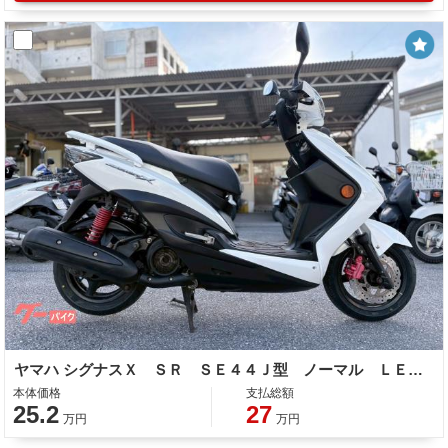
ヤマハ シグナスＸ ＳＲ ＳＥ４４Ｊ型 ノーマル ＬＥＤ 整備 保証 自賠責保険
本体価格
支払総額
25.2
27
万円
万円