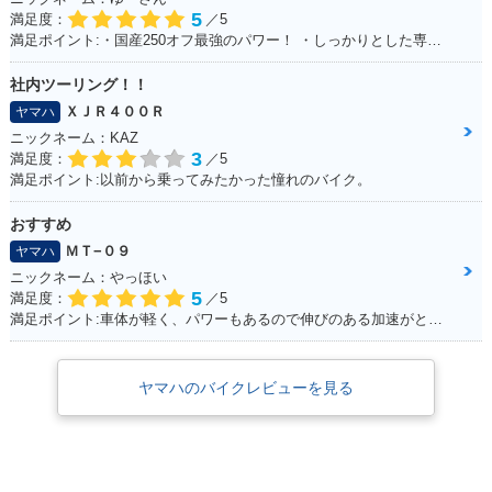
5
満足度：
／5
満足ポイント:・国産250オフ最強のパワー！ ・しっかりとした専用設計の足回り！ ・スタイルよすぎ！ノーマル車でもめちゃカッコイイ！！ ・アフターパーツも250オフの中では多い方！ ・メンテサイクル長いから楽！ ・デカールでイメチェンし放題だから飽きが来ない！ ・ネットで情報集めがしやすい（ユーザーが多い）
社内ツーリング！！
ＸＪＲ４００Ｒ
ヤマハ
ニックネーム：KAZ
3
満足度：
／5
満足ポイント:以前から乗ってみたかった憧れのバイク。
おすすめ
ＭＴ−０９
ヤマハ
ニックネーム：やっほい
5
満足度：
／5
満足ポイント:車体が軽く、パワーもあるので伸びのある加速がとてもいいです。 高速道路も走りましたが、とても楽しめました。 また三気筒エンジンがとても気持ちよく、 国産車で三気筒エンジンはとても貴重だと感じた１台です。
ヤマハのバイクレビューを見る