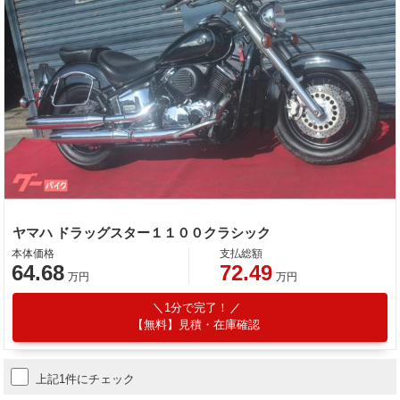
ヤマハ ドラッグスター１１００クラシック
本体価格
支払総額
64.68
72.49
万円
万円
1分で完了！
【無料】見積・在庫確認
上記1件にチェック