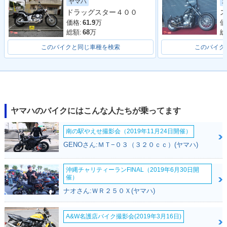
ヤマハ
ドラッグスター４００
ス
2006年 DragStar C
2005年 DragStar C
2004年 DragStar C
lassic 1100・カラ
lassic 1100・マイ
lassic 1100・カラ
価格:
61.9
万
価
ーチェンジ
ナーチェンジ
ーチェンジ
総額:
68
万
総
このバイクと同じ車種を検索
このバイク
2003年 DragStar C
2002年 DragStar C
2001年 DragStar C
ヤマハのバイクにはこんな人たちが乗ってます
lassic 1100・マイ
lassic 1100・カラ
lassic 1100・新登
ナーチェンジ
ーチェンジ
場
南の駅やえせ撮影会（2019年11月24日開催）
GENOさん:ＭＴ−０３（３２０ｃｃ）(ヤマハ)
沖縄チャリティーランFINAL（2019年6月30日開
催）
ナオさん:ＷＲ２５０Ｘ(ヤマハ)
A&W名護店バイク撮影会(2019年3月16日)