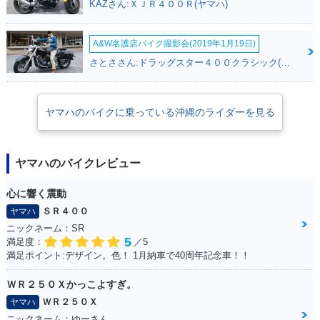
KAZさん:ＸＪＲ４００Ｒ(ヤマハ)
A&W名護店バイク撮影会(2019年1月19日)
さとささん:ドラッグスター４００クラシック(ヤマハ)
ヤマハのバイクに乗っている沖縄のライダーを見る
ヤマハのバイクレビュー
心に響く震動
ＳＲ４００
ヤマハ
ニックネーム：SR
5
満足度：
／5
満足ポイント:デザイン。色！ 1月納車で40周年記念車！！
ＷＲ２５０Ｘかっこよすぎ。
ＷＲ２５０Ｘ
ヤマハ
ニックネーム：ゆーさん