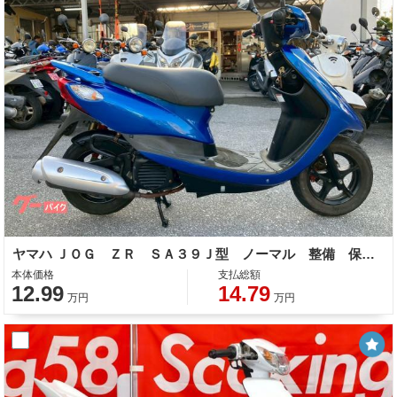
ヤマハ ＪＯＧ ＺＲ ＳＡ３９Ｊ型 ノーマル 整備 保証 自賠責保険
本体価格
支払総額
12.99
14.79
万円
万円