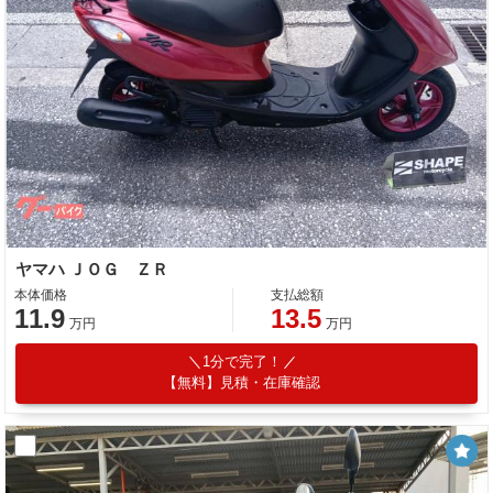
ヤマハ ＪＯＧ ＺＲ
本体価格
支払総額
11.9
13.5
万円
万円
1分で完了！
【無料】見積・在庫確認