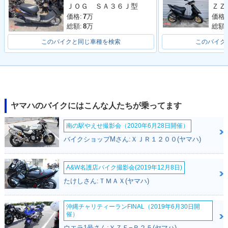
ＪＯＧ ＳＡ３６Ｊ型
カラーチェンジ
カラーチェンジ
カラーチェンジ
価格:
価格:
7
万
総額:
総額:
8
万
このバイクと同じ車種を検索
このバイク
2013年 JOG ZR Sp
2013年 JOG ZR・
2011年 JOG ZR・
ecial Edition・特
カラーチェンジ
マイナーチェンジ
別・限定仕様
ヤマハのバイクにはこんな人たちが乗ってます
南の駅やえせ撮影会（2020年6月28日開催）
バイクショップMさん:ＸＪＲ１２００(ヤマハ)
A&W名護店バイク撮影会(2019年12月8日)
2009年 JOG ZR・
2006年 JOG ZR・
2004年 JOG ZR・
たけしさん:ＴＭＡＸ(ヤマハ)
フルモデルチェンジ
カラーチェンジ
カラーチェンジ
沖縄チャリティーランFINAL（2019年6月30日開
催）
ウエラ1号さん:ＹＺＦ−Ｒ２５(ヤマハ)