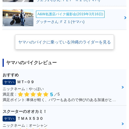
A&W名護店バイク撮影会(2019年3月16日)
2003年 JOG ZR・
2003年 JOG ZR・
2002年 JOG ZR・
グッチーさん:ＦＺ１(ヤマハ)
特別・限定仕様
マイナーチェンジ
特別・限定仕様
ヤマハのバイクに乗っている沖縄のライダーを見る
ヤマハのバイクレビュー
2001年 JOG ZR・
フルモデルチェンジ
おすすめ
ＭＴ−０９
ヤマハ
ニックネーム：やっほい
5
満足度：
／5
満足ポイント:車体が軽く、パワーもあるので伸びのある加速がとてもいいです。 高速道路も走りましたが、とても楽しめました。 また三気筒エンジンがとても気持ちよく、 国産車で三気筒エンジンはとても貴重だと感じた１台です。
スクーターのオオカミ！
ＴＭＡＸ５３０
ヤマハ
ニックネーム：オーシャン