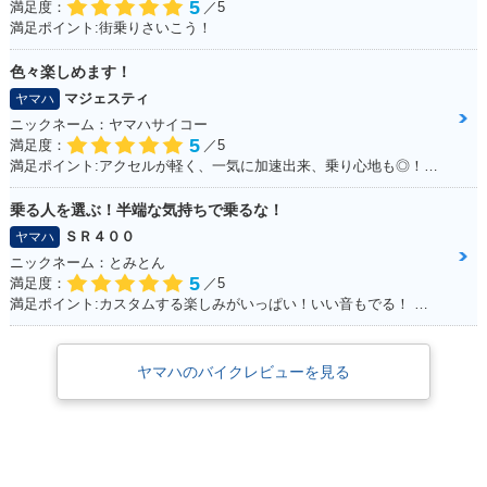
5
満足度：
／5
満足ポイント:街乗りさいこう！
色々楽しめます！
マジェスティ
ヤマハ
ニックネーム：ヤマハサイコー
5
満足度：
／5
満足ポイント:アクセルが軽く、一気に加速出来、乗り心地も◎！見た目もかっこ良く、メットインも広くフルフェイスが2つ入ります！ カスタムパーツも多いので色々いじって楽しめます！
乗る人を選ぶ！半端な気持ちで乗るな！
ＳＲ４００
ヤマハ
ニックネーム：とみとん
5
満足度：
／5
満足ポイント:カスタムする楽しみがいっぱい！いい音もでる！ シルバーの洗濯ばさみがこだわりポイントです
ヤマハのバイクレビューを見る