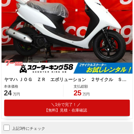
ヤマハ ＪＯＧ ＺＲ エボリューション ２サイクル ＳＡ１６Ｊ ノーマル アルミホイール
本体価格
支払総額
24
25
万円
万円
1分で完了！
【無料】見積・在庫確認
上記3件にチェック