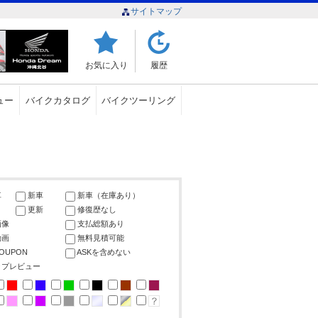
サイトマップ
お気に入り
履歴
ュー
バイクカタログ
バイクツーリング
車
新車
新車（在庫あり）
更新
修復歴なし
画像
支払総額あり
動画
無料見積可能
COUPON
ASKを含めない
ップレビュー