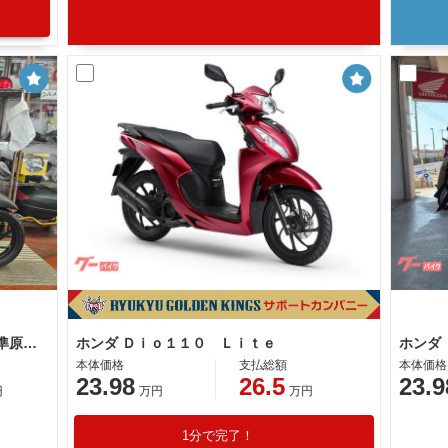
ホンダ Ｄｉｏ１１０ Ｌｉｔｅ 新基準原付 原付免許運転可能
ホンダ Ｄｉｏ１１０ Ｌｉｔｅ
本体価格
支払総額
本体価格
23.98
26.5
23.9
円
万円
万円
1分で完了！