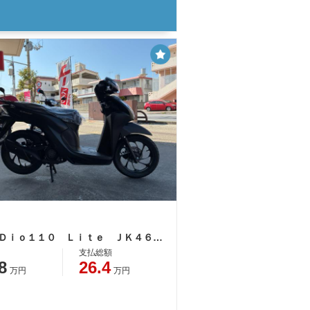
ホンダ Ｄｉｏ１１０ Ｌｉｔｅ ＪＫ４６型新基準原付・原付免許運転可
支払総額
8
26.4
万円
万円