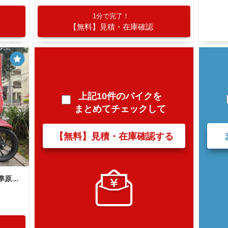
1分で完了！
【無料】見積・在庫確認
上記10件のバイクを
まとめてチェックして
【無料】見積・在庫確認する
ホンダ Ｄｉｏ１１０ Ｌｉｔｅ 新基準原付 原付免許運転可