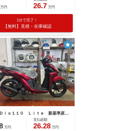
26.7
万円
万円
1分で完了！
【無料】見積・在庫確認
ホンダ Ｄｉｏ１１０ Ｌｉｔｅ 新基準原付 原付免許運転可能
支払総額
8
26.28
万円
万円