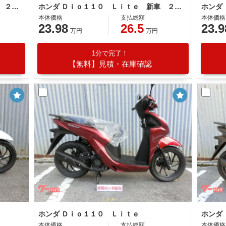
ホンダ Ｄｉｏ１１０ Ｌｉｔｅ 新車 ２０２６年モデルマットギャラクシーブラックメタリック 新基準原付 原付免許運転可能 コンビニフック
ホンダ Ｄｉｏ１１０ Ｌｉｔｅ 新車 ２０２６年モデル パールスノーフレークホワイト 新基準原付 原付免許運転可能 コンビニフック
本体価格
支払総額
本体価格
23.98
26.5
23.9
万円
万円
1分で完了！
【無料】見積・在庫確認
ホンダ Ｄｉｏ１１０ Ｌｉｔｅ
ホンダ
本体価格
支払総額
本体価格