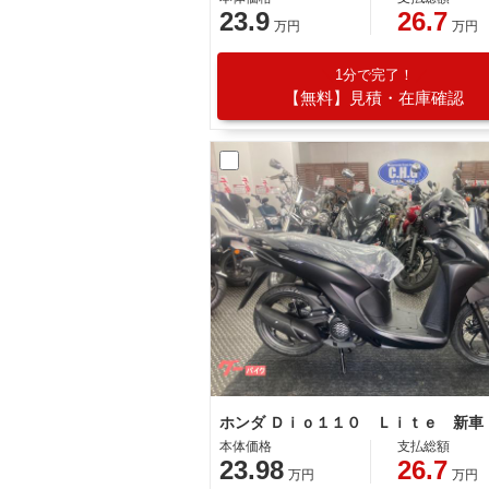
23.9
26.7
万円
万円
1分で完了！
【無料】見積・在庫確認
本体価格
支払総額
23.98
26.7
万円
万円