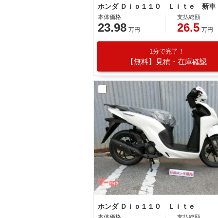
本体価格
支払総額
23.98
26.5
万円
万円
1分で完了！
【無料】見積・在庫確認
ホンダ Ｄｉｏ１１０ Ｌｉｔｅ
本体価格
支払総額