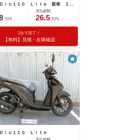
ホンダ Ｄｉｏ１１０ Ｌｉｔｅ 新車 ２０２６年モデル キャンディラスターレッド 新基準原付 原付免許運転可能 コンビニフック スペアキー
支払総額
8
26.5
万円
万円
1分で完了！
【無料】見積・在庫確認
 Ｄｉｏ１１０ Ｌｉｔｅ
支払総額