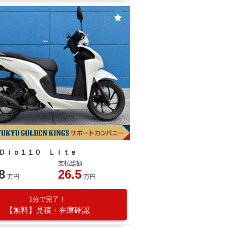
 Ｄｉｏ１１０ Ｌｉｔｅ
支払総額
8
26.5
万円
万円
1分で完了！
【無料】見積・在庫確認