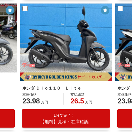
ホンダ Ｄｉｏ１１０ Ｌｉｔｅ
ホンダ
本体価格
支払総額
本体価格
23.98
26.5
23.9
万円
万円
1分で完了！
【無料】見積・在庫確認