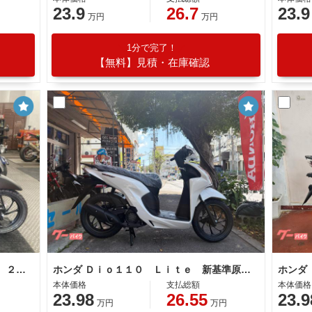
23.9
26.7
23.9
万円
万円
1分で完了！
【無料】見積・在庫確認
ホンダ Ｄｉｏ１１０ Ｌｉｔｅ 新車 ２０２６年モデル 新基準原付 原付免許運転可能 マットギャラクシーブラックメタリック
ホンダ Ｄｉｏ１１０ Ｌｉｔｅ 新基準原付 原付免許運転可
本体価格
支払総額
本体価格
23.98
26.55
23.9
万円
万円