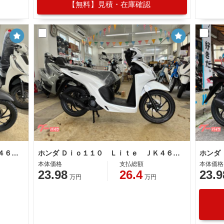
【無料】見積・在庫確認
ホンダ Ｄｉｏ１１０ Ｌｉｔｅ ＪＫ４６型新基準原付・原付免許運転可
ホンダ Ｄｉｏ１１０ Ｌｉｔｅ ＪＫ４６型 新基準原付・原付免許運転可
本体価格
支払総額
本体価格
23.98
26.4
23.9
万円
万円