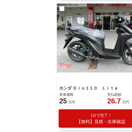
ホンダ Ｄｉｏ１１０ Ｌｉｔｅ
本体価格
支払総額
25
26.7
万円
万円
1分で完了！
【無料】見積・在庫確認