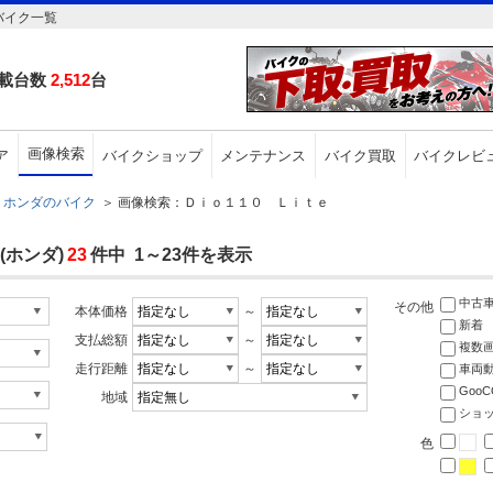
バイク一覧
載台数
2,512
台
画像検索
ア
バイクショップ
メンテナンス
バイク買取
バイクレビ
ホンダのバイク
＞
画像検索：Ｄｉｏ１１０ Ｌｉｔｅ
ホンダ)
23
件中 1～23件を表示
中古
その他
本体価格
～
新着
支払総額
～
複数
走行距離
～
車両
Goo
地域
ショ
色