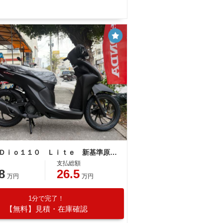
ホンダ Ｄｉｏ１１０ Ｌｉｔｅ 新基準原付 原付免許運転可
支払総額
8
26.5
万円
万円
1分で完了！
【無料】見積・在庫確認