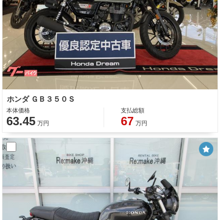
ホンダ ＧＢ３５０Ｓ
本体価格
支払総額
63.45
67
万円
万円