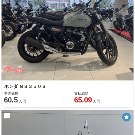
ホンダ ＧＢ３５０Ｓ
本体価格
支払総額
60.5
65.09
万円
万円