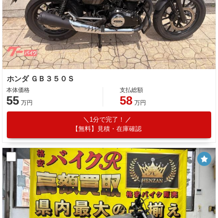
ホンダ ＧＢ３５０Ｓ
本体価格
支払総額
55
58
万円
万円
1分で完了！
【無料】見積・在庫確認