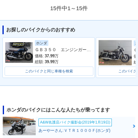
15件中1～15件
お探しのバイクからのおすすめ
ホンダ
ＧＢ３５０ エンジンガード付 車検１１月
Ｇ
価格:
37.99
万
価
総額:
39.99
万
総
このバイクと同じ車種を検索
このバイク
ホンダのバイクにはこんな人たちが乗ってます
A&W名護店バイク撮影会(2019年1月19日)
あーやーさん:ＶＴＲ１０００Ｆ(ホンダ)