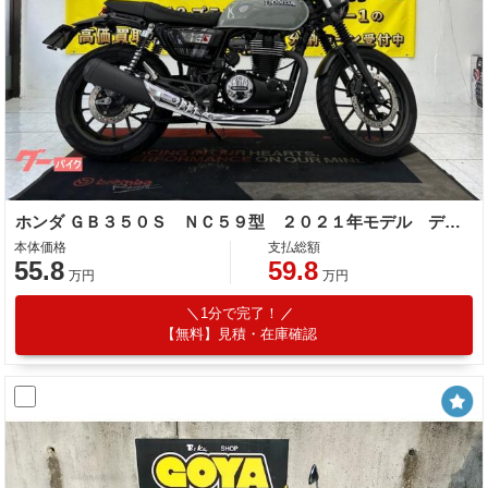
ホンダ ＧＢ３５０Ｓ ＮＣ５９型 ２０２１年モデル デイトナタコメーター スマホホルダー
本体価格
支払総額
55.8
59.8
万円
万円
1分で完了！
【無料】見積・在庫確認