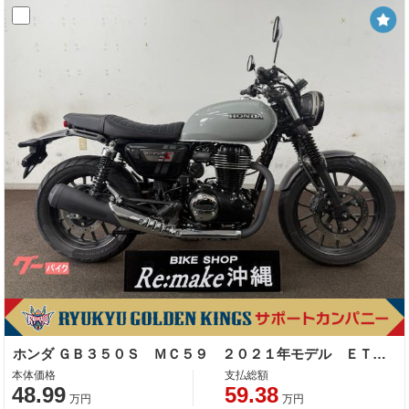
ホンダ ＧＢ３５０Ｓ ＭＣ５９ ２０２１年モデル ＥＴＣ２．０車載器 プコブルー
本体価格
支払総額
48.99
59.38
万円
万円