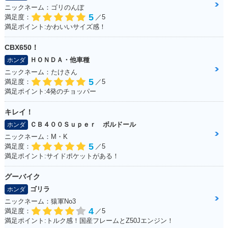
ニックネーム：ゴリのんぼ
5
満足度：
／5
満足ポイント:かわいいサイズ感！
CBX650！
ＨＯＮＤＡ・他車種
ホンダ
ニックネーム：たけさん
5
満足度：
／5
満足ポイント:4発のチョッパー
キレイ！
ＣＢ４００Ｓｕｐｅｒ ボルドール
ホンダ
ニックネーム：M・K
5
満足度：
／5
満足ポイント:サイドポケットがある！
グーバイク
ゴリラ
ホンダ
ニックネーム：猿軍No3
4
満足度：
／5
満足ポイント:トルク感！国産フレームとZ50Jエンジン！