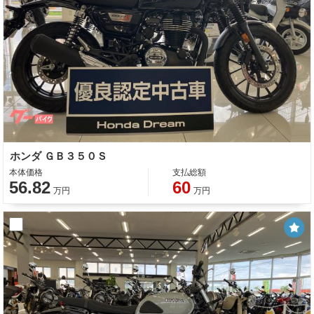
ホンダ ＧＢ３５０Ｓ
本体価格
支払総額
56.82
60
万円
万円