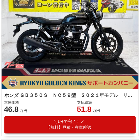
ホンダ ＧＢ３５０Ｓ ＮＣ５９型 ２０２１年モデル リアキャリア グリップヒーター タコメーター
本体価格
支払総額
46.8
51.8
万円
万円
1分で完了！
【無料】見積・在庫確認