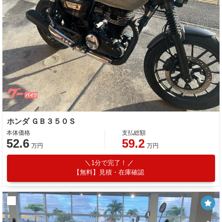
ホンダ ＧＢ３５０Ｓ
本体価格
支払総額
52.6
59.2
万円
万円
1分で完了！
【無料】見積・在庫確認