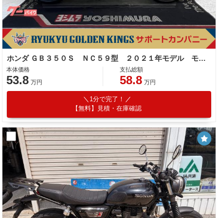
ホンダ ＧＢ３５０Ｓ ＮＣ５９型 ２０２１年モデル モリワキマフラー 社外スクリーン Ｅ／Ｇガード フェンダーレス ＥＴＣ
本体価格
支払総額
53.8
58.8
万円
万円
1分で完了！
【無料】見積・在庫確認