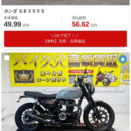
ホンダ ＧＢ３５０Ｓ
本体価格
支払総額
49.99
56.62
万円
万円
1分で完了！
【無料】見積・在庫確認