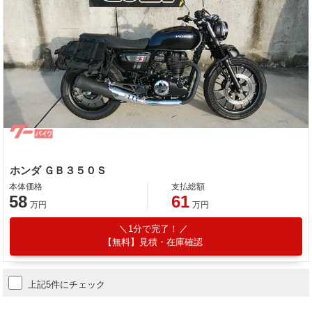
ホンダ ＧＢ３５０Ｓ
本体価格
支払総額
58
61
万円
万円
1分で完了！
【無料】見積・在庫確認
上記5件にチェック