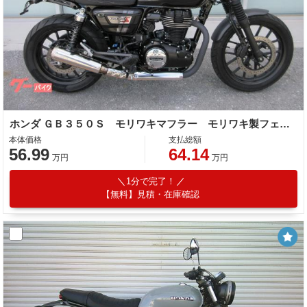
ホンダ ＧＢ３５０Ｓ モリワキマフラー モリワキ製フェンダーレス バーエンドミラー ショートスクリーン
本体価格
支払総額
56.99
64.14
万円
万円
1分で完了！
【無料】見積・在庫確認