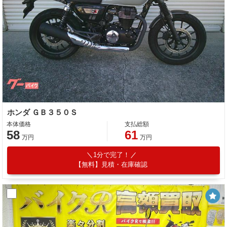
ホンダ ＧＢ３５０Ｓ
本体価格
支払総額
58
61
万円
万円
1分で完了！
【無料】見積・在庫確認