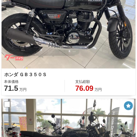
ホンダ ＧＢ３５０Ｓ
本体価格
支払総額
71.5
76.09
万円
万円