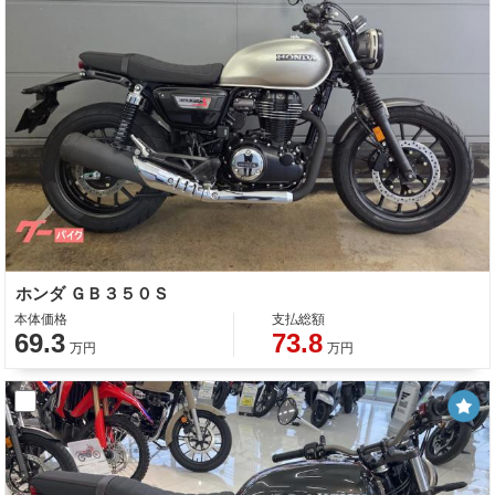
ホンダ ＧＢ３５０Ｓ
本体価格
支払総額
69.3
73.8
万円
万円