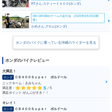
ssion・マイナーチ
RTさん:スティード４００(ホンダ)
ェンジ
OKI GROMerチームの走行会（2020年9月20日開
催）
かめさん:グロム(ホンダ)
ホンダのバイクに乗っている沖縄のライダーを見る
2018年 NC750X D
2018年 NC750X AB
2018年 NC750X・
ual Clutch Transmi
S E Package・マイ
マイナーチェンジ
ssion ABS E Packa
ナーチェンジ
ge・マイナーチェン
ジ
ホンダのバイクレビュー
大満足！
ＣＢ４００Ｓｕｐｅｒ ボルドール
ホンダ
ニックネーム：きみちゃん
5
満足度：
／5
満足ポイント:ぜんぶがすき！！
2017年 NC750X Ty
2017年 NC750X Ty
2017年 NC750X Ty
pe LD Dual Clutch
pe LD Dual Clutch
pe LD ABS・カラー
キレイ！
Transmission ABS
Transmission AB
チェンジ
E Package・カラー
S・カラーチェンジ
ＣＢ４００Ｓｕｐｅｒ ボルドール
ホンダ