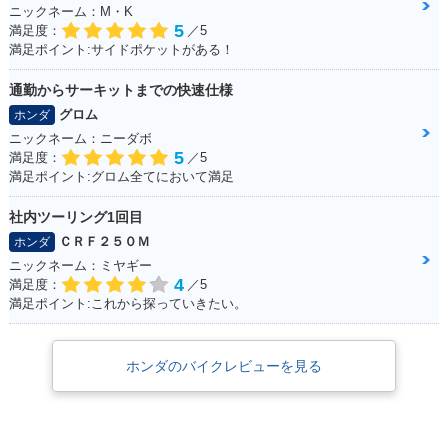
チェンジ
ニックネーム：M・K
5
満足度：
／5
満足ポイント:サイドポケットがある！
通勤からサーキットまでの快速仕様
グロム
ホンダ
ニックネーム：ニーダボ
2017年 NC750X Ty
2017年 NC750X D
2017年 NC750X D
5
満足度：
／5
pe LD・カラーチェ
ual Clutch Transmi
ual Clutch Transmi
満足ポイント:グロム全てにおいて満足
ンジ
ssion ABS E Packa
ssion ABS・カラー
ge・カラーチェンジ
チェンジ
社内ツーリング1回目
ＣＲＦ２５０Ｍ
ホンダ
ニックネーム：ミヤギー
4
満足度：
／5
満足ポイント:これから探っていきたい。
2017年 NC750X AB
2017年 NC750X・
2016年 NC750X Ty
ホンダのバイクレビューを見る
S・カラーチェンジ
カラーチェンジ
pe LD Dual Clutch
Transmission ABS
E Package