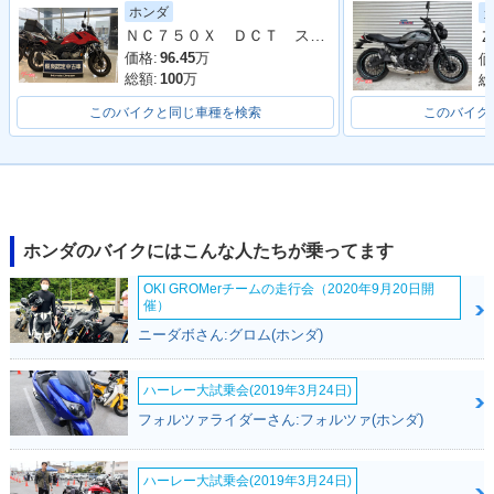
ホンダ
2025年 NC750X
2023年 NC750X D
2023年 NC750X・
ＮＣ７５０Ｘ ＤＣＴ スマートモニター リアボックス付
Ｚ
ual Clutch Transmi
カラーチェンジ
ssion・カラーチェ
価格:
96.45
万
価
ンジ
総額:
100
万
総
このバイクと同じ車種を検索
このバイク
2021年 NC750X D
2021年 NC750X・
2021年 NC750X D
ホンダのバイクにはこんな人たちが乗ってます
ual Clutch Transmi
フルモデルチェンジ
ual Clutch Transmi
ssion・フルモデル
ssion
OKI GROMerチームの走行会（2020年9月20日開
チェンジ
催）
ニーダボさん:グロム(ホンダ)
ハーレー大試乗会(2019年3月24日)
フォルツァライダーさん:フォルツァ(ホンダ)
2021年 NC750X
2019年 NC750X D
2019年 NC750X・
ual Clutch Transmi
マイナーチェンジ
ハーレー大試乗会(2019年3月24日)