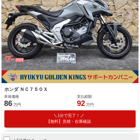
ホンダ ＮＣ７５０Ｘ
本体価格
支払総額
86
92
万円
万円
1分で完了！
【無料】見積・在庫確認