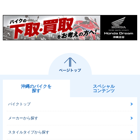
2016年 NC750X D
2016年 NC750X Ty
2016年 NC750X Ty
ual Clutch Transmi
pe LD Dual Clutch
pe LD ABS
ssion ABS E Packa
Transmission ABS
ge
沖縄のバイクを
スペシャル
探す
コンテンツ
2016年 NC750X Ty
2016年 NC750X D
2016年 NC750X AB
pe LD
ual Clutch Transmi
S
バイクトップ
ssion ABS
メーカーから探す
スタイルタイプから探す