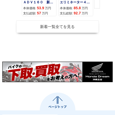
ＡＤＶ１６０ 新車 ２０２６年最新モデル パールスモーキーグレー スマートキー ２９Ｌメットイン ＵＳＢ Ｔｙｐｅ−Ｃ装備
エリミネーター４００
53.9
85.8
95
本体価格:
万円
本体価格:
万円
本体価格:
57
92.7
10
支払総額:
万円
支払総額:
万円
支払総額:
新着一覧全てを見る