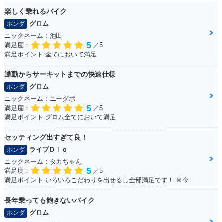
楽しく乗れるバイク
グロム
ホンダ
ニックネーム：池田
5
満足度：
／5
満足ポイント:全てにおいて満足
通勤からサーキットまでの快速仕様
グロム
ホンダ
ニックネーム：ニーダボ
5
満足度：
／5
満足ポイント:グロム全てにおいて満足
セッティング出すぎて良！
ライブＤｉｏ
ホンダ
ニックネーム：タカちゃん
5
満足度：
／5
満足ポイント:いろいろこだわりを出せるし全部満足です！ ※今回のイベントでの撮影は、積載車等で移動をしており、 公道の走行はしておりません。
長年乗っても飽きないバイク
グロム
ホンダ