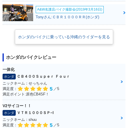
A&W名護店バイク撮影会(2019年3月16日)
Tonyさん:ＣＢＲ１０００ＲＲ(ホンダ)
ホンダのバイクに乗っている沖縄のライダーを見る
ホンダのバイクレビュー
一体化
ＣＢ４００Ｓｕｐｅｒ Ｆｏｕｒ
ホンダ
ニックネーム：せっちゃん
5
満足度：
／5
満足ポイント:原色CB4SF！
V2サイコー！！
ＶＴＲ１０００ＳＰ−I
ホンダ
ニックネーム：shuu
5
満足度：
／5