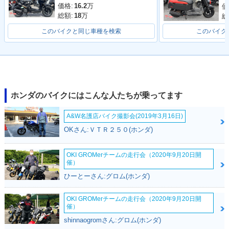
価格:
16.2
万
価
総額:
18
万
総
このバイクと同じ車種を検索
このバイク
ホンダのバイクにはこんな人たちが乗ってます
A&W名護店バイク撮影会(2019年3月16日)
OKさん:ＶＴＲ２５０(ホンダ)
OKI GROMerチームの走行会（2020年9月20日開
催）
ひーとーさん:グロム(ホンダ)
OKI GROMerチームの走行会（2020年9月20日開
催）
shinnaogromさん:グロム(ホンダ)