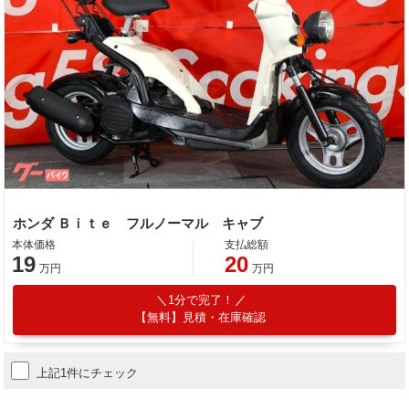
ホンダ Ｂｉｔｅ フルノーマル キャブ
本体価格
支払総額
19
20
万円
万円
1分で完了！
【無料】見積・在庫確認
上記1件にチェック