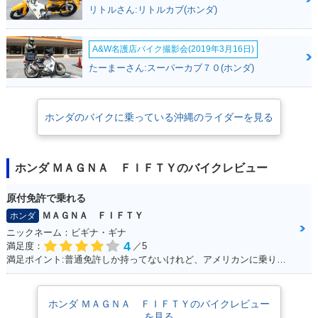
リトルさん:リトルカブ(ホンダ)
A&W名護店バイク撮影会(2019年3月16日)
たーまーさん:スーパーカブ７０(ホンダ)
ホンダのバイクに乗っている沖縄のライダーを見る
ホンダ ＭＡＧＮＡ ＦＩＦＴＹのバイクレビュー
原付免許で乗れる
ＭＡＧＮＡ ＦＩＦＴＹ
ホンダ
ニックネーム：ビギナ・ギナ
4
満足度：
／5
満足ポイント:普通免許しか持ってないけれど、アメリカンに乗りたいと思って探していたら、、 「あるじゃないかっ！小型のアメリカン！！」 50ccバイクの中では重厚感が有りますが、同メーカーで原付の「DIO」と同じ重量（80kg前後）なので取り回しも楽々♪ 足つきも良く、背の低い女の子でも余裕で乗りまわせます。 一番の魅力は低燃費。カブと同じエンジンを使っていて、燃費と耐久性に優れています。 私の所感ですが、ガソリンが全然減らないです（笑） 普通免許・原付免許で乗れますがギア4速のマニュアルですので、 原付とは言えど操作が異なります。購入する際はご注意を！
ホンダ ＭＡＧＮＡ ＦＩＦＴＹのバイクレビュー
を見る