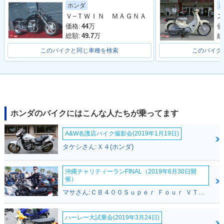
ホンダ
ジ
Ｖ−ＴＷＩＮ ＭＡＧＮＡ
ス
価格:
44
万
価
総額:
49.7
万
総
このバイクと同じ車種を検索
このバイク
1995年 MAGNA 5
0・新登場
ホンダのバイクにはこんな人たちが乗ってます
A&W名護店バイク撮影会(2019年1月19日)
タケシさん:Ｘ４(ホンダ)
沖縄チャリティーランFINAL（2019年6月30日開
催）
マサさん:ＣＢ４００Ｓｕｐｅｒ Ｆｏｕｒ ＶＴＥＣ ＳＰＥＣ２(ホンダ)
ハーレー大試乗会(2019年3月24日)