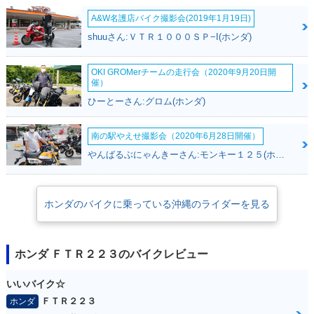
A&W名護店バイク撮影会(2019年1月19日)
2003年 FTR モノト
2003年 FTR トリコ
2002年 FTR223D・
shuuさん:ＶＴＲ１０００ＳＰ−I(ホンダ)
ーンカラー・マイナ
ロールカラー・マイ
特別・限定仕様
ーチェンジ
ナーチェンジ
OKI GROMerチームの走行会（2020年9月20日開
催）
ひーとーさん:グロム(ホンダ)
南の駅やえせ撮影会（2020年6月28日開催）
やんばるぶにゃんきーさん:モンキー１２５(ホンダ)
2002年 FTR・マイ
2001年 FTR・カラ
2000年 FTR・新登
ナーチェンジ
ーチェンジ
場
ホンダのバイクに乗っている沖縄のライダーを見る
ホンダ ＦＴＲ２２３のバイクレビュー
いいバイク☆
ＦＴＲ２２３
ホンダ