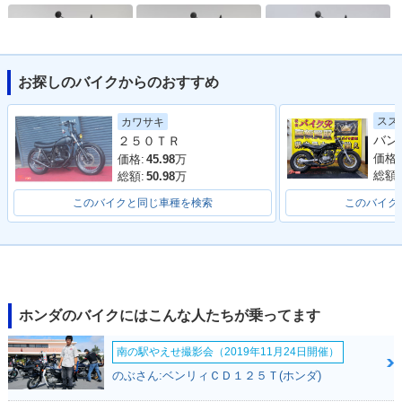
お探しのバイクからのおすすめ
2006年 FTR トリコ
2006年 FTR スタン
2005年 FTR トリコ
スズ
カワサキ
ロールカラー・カラ
ダードカラー・カラ
ロールカラー・カラ
２５０ＴＲ
ーチェンジ
ーチェンジ
ーチェンジ
価格:
価格:
45.98
万
総額:
総額:
50.98
万
このバイクと同じ車種を検索
このバイク
2005年 FTR ソリッ
2004年 FTR モノト
2004年 FTR トリコ
ドカラー・カラーチ
ーンカラー・カラー
ロールカラー・カラ
ェンジ
チェンジ
ーチェンジ
ホンダのバイクにはこんな人たちが乗ってます
南の駅やえせ撮影会（2019年11月24日開催）
のぶさん:ベンリィＣＤ１２５Ｔ(ホンダ)