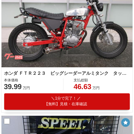
ホンダ ＦＴＲ２２３ ビッグシーダーアルミタンク タックロールシート ロボハン フェンダーレス
本体価格
支払総額
39.99
46.63
万円
万円
1分で完了！
【無料】見積・在庫確認