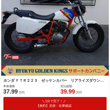
ホンダ ＦＴＲ２２３ ゼッケンカバー リアライズダウンマフラー グラブバー装備
本体価格
支払総額
37.99
39.99
万円
万円
1分で完了！
【無料】見積・在庫確認