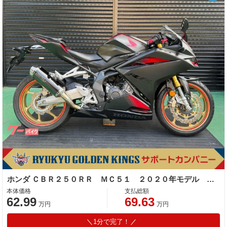
ホンダ ＣＢＲ２５０ＲＲ ＭＣ５１ ２０２０年モデル モリワキサイレンンサー レバー バーエンド
本体価格
支払総額
62.99
69.63
万円
万円
1分で完了！