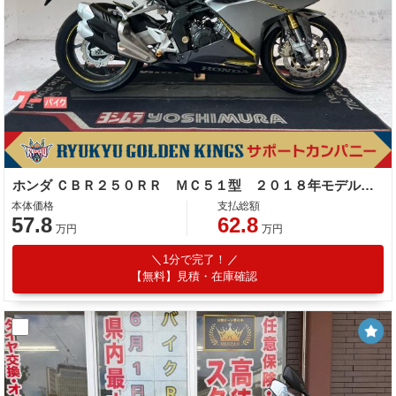
ホンダ ＣＢＲ２５０ＲＲ ＭＣ５１型 ２０１８年モデル 社外グリップ・ステップバー他改造有
本体価格
支払総額
57.8
62.8
万円
万円
1分で完了！
【無料】見積・在庫確認