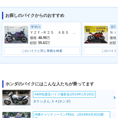
お探しのバイクからのおすすめ
2020年 CBR250R
2019年 CBR250RR
2019年 CBR250R
ヤマハ
カワ
R・マイナーチェン
ABS・カラーチェン
R・カラーチェンジ
ＹＺＦ−Ｒ２５ ＡＢＳ ２０２３年モデル ＲＧ７４Ｊ ＷＲ’Ｓマフラー
ジ
ジ
価格:
48.99
万
価格:
総額:
55.63
万
総額:
このバイクと同じ車種を検索
このバイク
2018年 CBR250RR
2017年 CBR250RR
2017年 CBR250R
ABS・カラーチェン
ABS・新登場
R・新登場
ジ
ホンダのバイクにはこんな人たちが乗ってます
A&W名護店バイク撮影会(2019年1月19日)
タケシさん:Ｘ４(ホンダ)
沖縄チャリティーランFINAL（2019年6月30日開