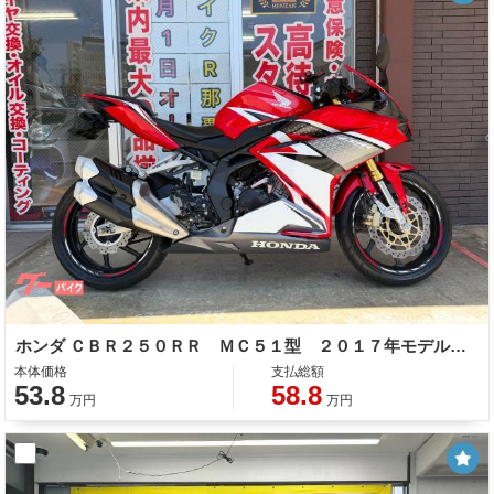
ホンダ ＣＢＲ２５０ＲＲ ＭＣ５１型 ２０１７年モデル 社外エンジンスライダー バックステップ ＵＳＢポート スマホホルダー
本体価格
支払総額
53.8
58.8
万円
万円