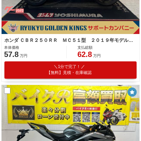
ホンダ ＣＢＲ２５０ＲＲ ＭＣ５１型 ２０１９年モデル アクラポビッチサイレンサー マルチバー スペアキー
本体価格
支払総額
57.8
62.8
万円
万円
1分で完了！
【無料】見積・在庫確認