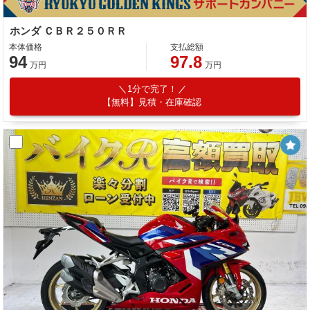
ホンダ ＣＢＲ２５０ＲＲ
本体価格
支払総額
94
97.8
万円
万円
1分で完了！
【無料】見積・在庫確認