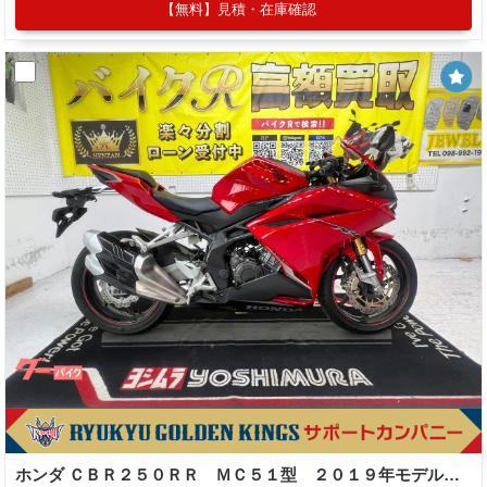
【無料】見積・在庫確認
ホンダ ＣＢＲ２５０ＲＲ ＭＣ５１型 ２０１９年モデル ＵＳＢ 社外レバー スペアキー ＡＢＳ