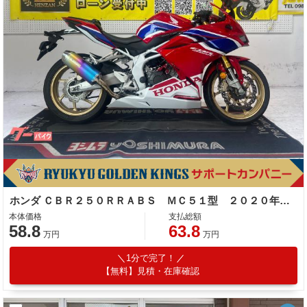
ホンダ ＣＢＲ２５０ＲＲＡＢＳ ＭＣ５１型 ２０２０年モデル 社外レバー エンジンスライダー ＵＳＢポート ＥＴＣ
本体価格
支払総額
58.8
63.8
万円
万円
1分で完了！
【無料】見積・在庫確認