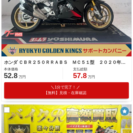
ホンダ ＣＢＲ２５０ＲＲＡＢＳ ＭＣ５１型 ２０２０年モデル
本体価格
支払総額
52.8
57.8
万円
万円
1分で完了！
【無料】見積・在庫確認