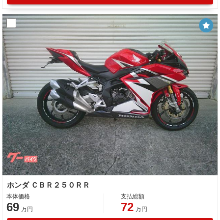
ホンダ ＣＢＲ２５０ＲＲ
本体価格
支払総額
69
72
万円
万円