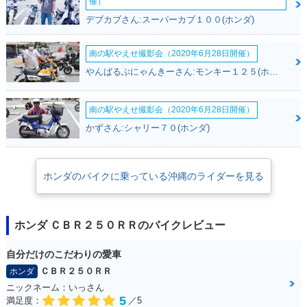
催）
1994年 CBR250R
1992年 CBR250R
1991年 CBR250R
デブカブさん:スーパーカブ１００(ホンダ)
R・マイナーチェン
R・カラーチェンジ
R・カラーチェンジ
ジ
南の駅やえせ撮影会（2020年6月28日開催）
やんばるぶにゃんきーさん:モンキー１２５(ホンダ)
南の駅やえせ撮影会（2020年6月28日開催）
かずさん:シャリー７０(ホンダ)
1990年 CBR250R
1990年 CBR250R
R・カラーチェンジ
R・新登場
ホンダのバイクに乗っている沖縄のライダーを見る
ホンダ ＣＢＲ２５０ＲＲのバイクレビュー
自分だけのこだわりの愛車
ＣＢＲ２５０ＲＲ
ホンダ
ニックネーム：いっさん
5
満足度：
／5