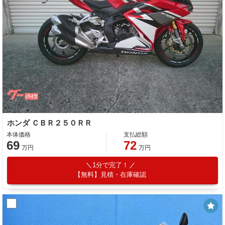
ホンダ ＣＢＲ２５０ＲＲ
本体価格
支払総額
69
72
万円
万円
1分で完了！
【無料】見積・在庫確認