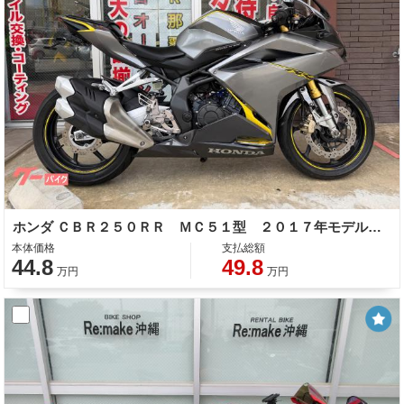
ホンダ ＣＢＲ２５０ＲＲ ＭＣ５１型 ２０１７年モデル ＡＢＳ バックステップ フェンダーレス ヘルメットホルダー レバー カスタム多数
本体価格
支払総額
44.8
49.8
万円
万円