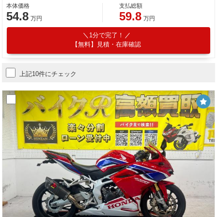
本体価格
支払総額
54.8
59.8
万円
万円
1分で完了！
【無料】見積・在庫確認
上記10件にチェック