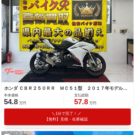
ホンダ ＣＢＲ２５０ＲＲ ＭＣ５１型 ２０１７年モデル 社外スマホホルダー
本体価格
支払総額
54.8
57.8
万円
万円
1分で完了！
【無料】見積・在庫確認