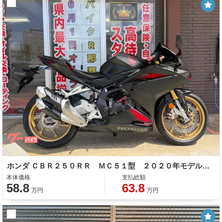
ホンダ ＣＢＲ２５０ＲＲ ＭＣ５１型 ２０２０年モデル ＡＢＳ エンジンスライダー ＵＳＢポート バーエンド
本体価格
支払総額
58.8
63.8
万円
万円