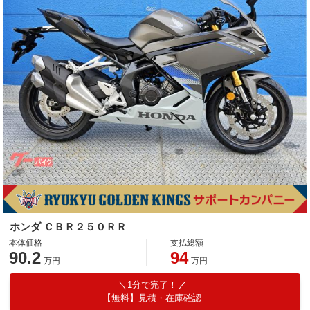
ホンダ ＣＢＲ２５０ＲＲ
本体価格
支払総額
90.2
94
万円
万円
1分で完了！
【無料】見積・在庫確認