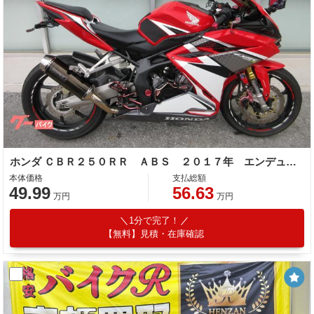
ホンダ ＣＢＲ２５０ＲＲ ＡＢＳ ２０１７年 エンデュランス製バックステップ エンジンスライダー モリワキサイレンサー フェンダーレス他
本体価格
支払総額
49.99
56.63
万円
万円
1分で完了！
【無料】見積・在庫確認