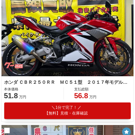
ホンダ ＣＢＲ２５０ＲＲ ＭＣ５１型 ２０１７年モデル ＥＴＣ グリップエンド 社外レバー マルチバー 社外サイレンサー
本体価格
支払総額
51.8
56.8
万円
万円
1分で完了！
【無料】見積・在庫確認