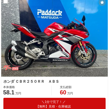
ホンダ ＣＢＲ２５０ＲＲ ＡＢＳ
本体価格
支払総額
58.1
60
万円
万円
1分で完了！
【無料】見積・在庫確認