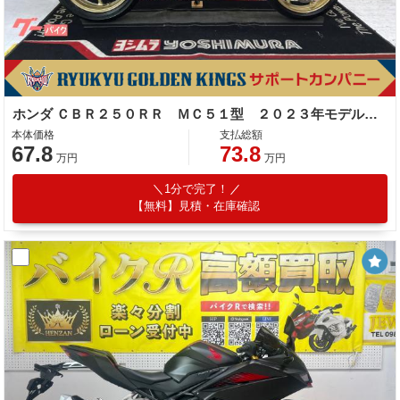
ホンダ ＣＢＲ２５０ＲＲ ＭＣ５１型 ２０２３年モデル 社外スマホホルダー スライダー マルチバー
本体価格
支払総額
67.8
73.8
万円
万円
1分で完了！
【無料】見積・在庫確認