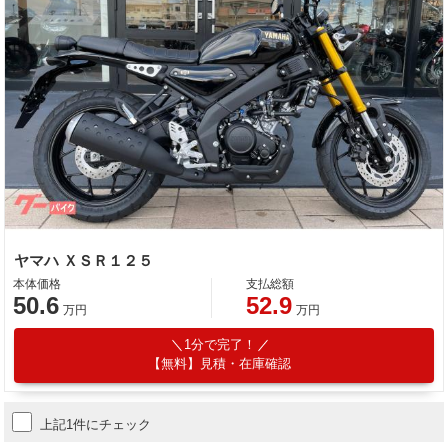
ヤマハ ＸＳＲ１２５
本体価格
支払総額
50.6
52.9
万円
万円
1分で完了！
【無料】見積・在庫確認
上記1件にチェック