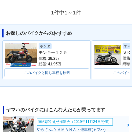
1件中1～1件
お探しのバイクからのおすすめ
ヤマ
ホンダ
モンキー１２５
価格:
価格:
38.2
万
総額:
総額:
41.95
万
このバイクと同じ車種を検索
このバイク
ヤマハのバイクにはこんな人たちが乗ってます
南の駅やえせ撮影会（2019年11月24日開催）
やらさん:ＹＡＭＡＨＡ・他車種(ヤマハ)