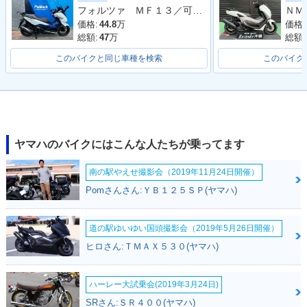
フォルツァ ＭＦ１３／可動式スクリーン／フルＬＥＤ／ＥＴＣ付き／グリップヒーター
ェンジ
ジ
ンジ
価格:
44.8
万
価格:
総額:
47
万
総額:
このバイクと同じ車種を検索
このバイク
2020年 XMAX 250
2019年 XMAX 250
2018年 XMAX 250
ABS・カラーチェン
ABS・カラーチェン
ABS・新登場
ジ
ジ
ヤマハのバイクにはこんな人たちが乗ってます
南の駅やえせ撮影会（2019年11月24日開催）
Pomさんさん:ＹＢ１２５ＳＰ(ヤマハ)
道の駅ゆいゆい国頭撮影会（2019年5月26日開催）
XMAX 250
ヒロさん:ＴＭＡＸ５３０(ヤマハ)
ハーレー大試乗会(2019年3月24日)
SRさん:ＳＲ４００(ヤマハ)