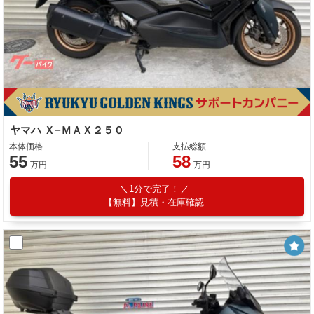
ヤマハ Ｘ−ＭＡＸ２５０
本体価格
支払総額
55
58
万円
万円
1分で完了！
【無料】見積・在庫確認