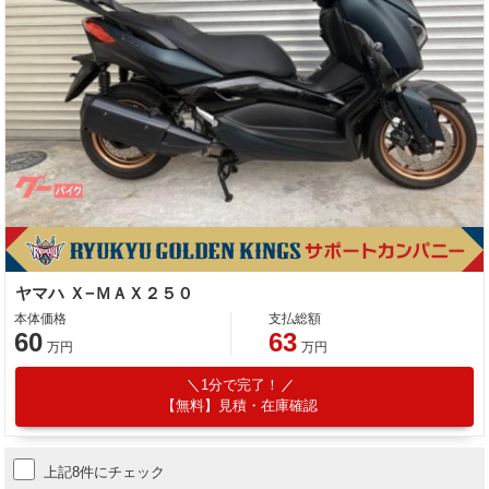
ヤマハ Ｘ−ＭＡＸ２５０
本体価格
支払総額
60
63
万円
万円
1分で完了！
【無料】見積・在庫確認
上記8件にチェック