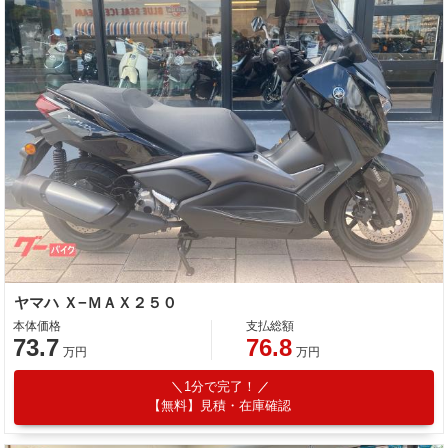
ヤマハ Ｘ−ＭＡＸ２５０
本体価格
支払総額
73.7
76.8
万円
万円
1分で完了！
【無料】見積・在庫確認