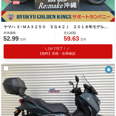
ヤマハ Ｘ−ＭＡＸ２５０ ＳＧ４２Ｊ ２０１８年モデル ブレンボキャリパー フェンダーレス レバー デイトナミラー グリップヒーター
本体価格
支払総額
52.99
59.63
万円
万円
1分で完了！
【無料】見積・在庫確認