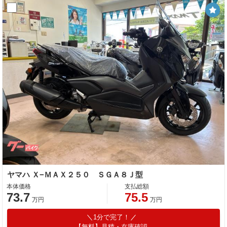
ヤマハ Ｘ−ＭＡＸ２５０ ＳＧＡ８Ｊ型
本体価格
支払総額
73.7
75.5
万円
万円
1分で完了！
【無料】見積・在庫確認