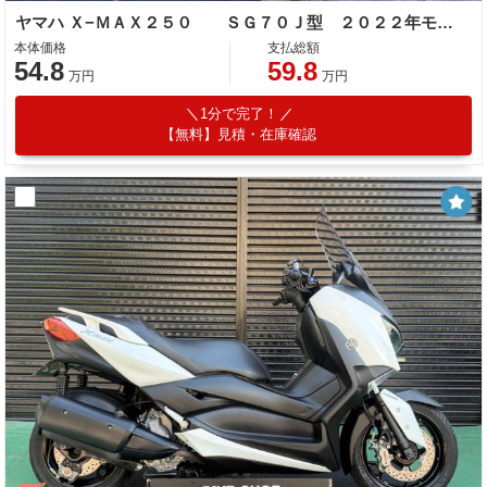
ヤマハ Ｘ−ＭＡＸ２５０ ＳＧ７０Ｊ型 ２０２２年モデル ＥＴＣ マルチバー メットホルダー グリップヒーター
本体価格
支払総額
54.8
59.8
万円
万円
1分で完了！
【無料】見積・在庫確認