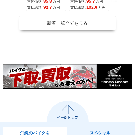
85.8
95.7
11
本体価格:
万円
本体価格:
万円
本体価格:
92.7
102.6
12
支払総額:
万円
支払総額:
万円
支払総額:
新着一覧全てを見る
沖縄のバイクを
スペシャル