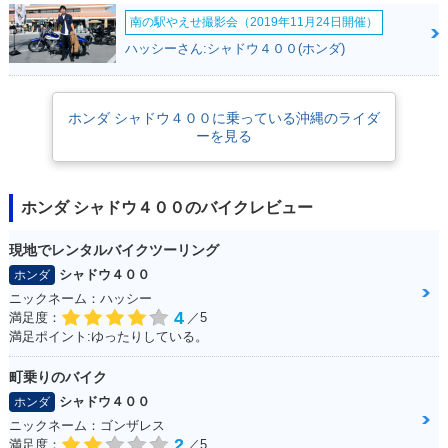
南の駅やえせ撮影会（2019年11月24日開催）
ハッシーさん:シャドウ４００(ホンダ)
1999年 Shadow 40
1999年 Shadow 40
1998年 Shadow 40
ホンダ シャドウ４００に乗っている沖縄のライダ
0 Special・特別・
0・カラーチェンジ
0・カラーチェンジ
ーを見る
限定仕様
ホンダ シャドウ４００のバイクレビュー
現地でレンタルバイクツーリング
シャドウ４００
ホンダ
1997年 Shadow 40
ニックネーム：ハッシー
0・新登場
4
満足度：
／5
満足ポイント:ゆったりしている。
町乗りのバイク
シャドウ４００
ホンダ
ニックネーム：ゴンザレス
2
満足度：
／5