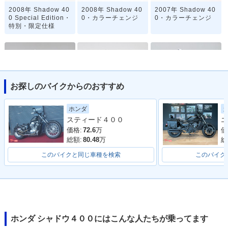
2008年 Shadow 40
2008年 Shadow 40
2007年 Shadow 40
0 Special Edition・
0・カラーチェンジ
0・カラーチェンジ
特別・限定仕様
お探しのバイクからのおすすめ
2007年 Shadow 40
2006年 Shadow 40
2005年 Shadow 40
ホンダ
0・カラーチェンジ
0・カラーチェンジ
0・カラーチェンジ
スティード４００
エ
価格:
72.6
万
価
総額:
80.48
万
総
このバイクと同じ車種を検索
このバイク
2004年 Shadow 40
2003年 Shadow 40
2001年 Shadow 40
0・マイナーチェン
0・カラーチェンジ
0・マイナーチェン
ジ
ジ
ホンダ シャドウ４００にはこんな人たちが乗ってます