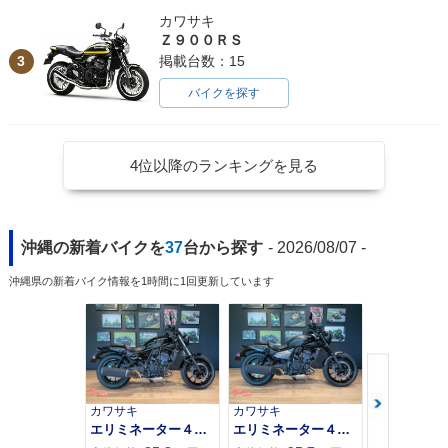
カワサキ
Ｚ９００ＲＳ
3
掲載台数：15
バイクを探す
4位以降のランキングを見る
沖縄の新着バイクを
37
台から探す
- 2026/08/07 -
沖縄県の新着バイク情報を1時間に1回更新しています
カワサキ
カワサキ
カワサキ
エリミネーター４００
エリミネーター４００ＳＥ