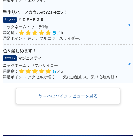
手作りハーフカウルのYZF-R25！
ＹＺＦ−Ｒ２５
ヤマハ
ニックネーム：ウエラ1号
5
満足度：
／5
満足ポイント:速い。フルエキ、スライダー。
色々楽しめます！
マジェスティ
ヤマハ
ニックネーム：ヤマハサイコー
5
満足度：
／5
満足ポイント:アクセルが軽く、一気に加速出来、乗り心地も◎！見た目もかっこ良く、メットインも広くフルフェイスが2つ入ります！ カスタムパーツも多いので色々いじって楽しめます！
ヤマハのバイクレビューを見る