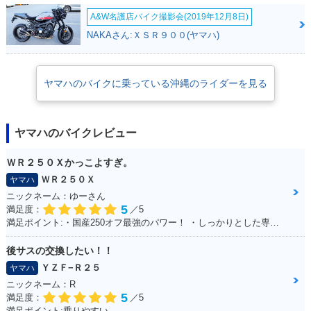
A&W名護店バイク撮影会(2019年12月8日)
NAKAさん:ＸＳＲ９００(ヤマハ)
ヤマハのバイクに乗っている沖縄のライダーを見る
ヤマハのバイクレビュー
ＷＲ２５０Ｘかっこよすぎ。
ＷＲ２５０Ｘ
ヤマハ
ニックネーム：ゆーさん
5
満足度：
／5
満足ポイント:・国産250オフ最強のパワー！ ・しっかりとした専用設計の足回り！ ・スタイルよすぎ！ノーマル車でもめちゃカッコイイ！！ ・アフターパーツも250オフの中では多い方！ ・メンテサイクル長いから楽！ ・デカールでイメチェンし放題だから飽きが来ない！ ・ネットで情報集めがしやすい（ユーザーが多い）
後サスの交換したい！！
ＹＺＦ−Ｒ２５
ヤマハ
ニックネーム：R
5
満足度：
／5
満足ポイント:乗りやすい