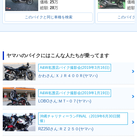
価格:
価格:
25
万
総額:
総額:
28
万
このバイクと同じ車種を検索
このバイク
ヤマハのバイクにはこんな人たちが乗ってます
A&W名護店バイク撮影会(2019年3月16日)
かわさん:ＸＪＲ４００Ｒ(ヤマハ)
A&W名護店バイク撮影会(2019年1月19日)
LOBOさん:ＭＴ−０７(ヤマハ)
沖縄チャリティーランFINAL（2019年6月30日開
催）
RZ250さん:ＲＺ２５０(ヤマハ)