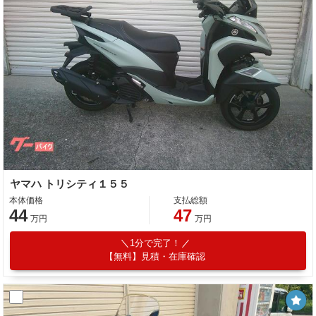
ヤマハ トリシティ１５５
本体価格
支払総額
44
47
万円
万円
1分で完了！
【無料】見積・在庫確認