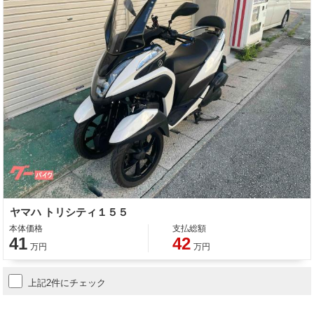
ヤマハ トリシティ１５５
本体価格
支払総額
41
42
万円
万円
上記2件にチェック