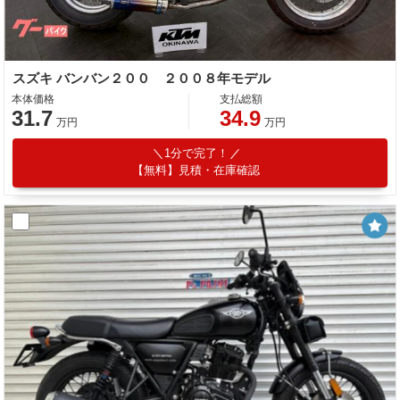
スズキ バンバン２００ ２００８年モデル
本体価格
支払総額
31.7
34.9
万円
万円
1分で完了！
【無料】見積・在庫確認