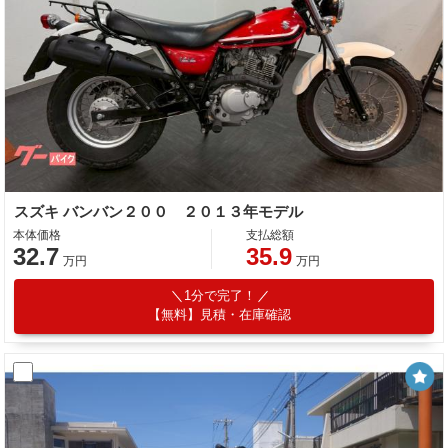
スズキ バンバン２００ ２０１３年モデル
本体価格
支払総額
32.7
35.9
万円
万円
1分で完了！
【無料】見積・在庫確認