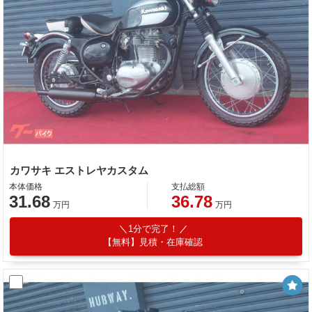
カワサキ エストレヤカスタム
本体価格
支払総額
31.68
36.78
万円
万円
1分で完了！
【無料】見積・在庫確認