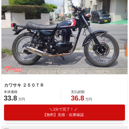
カワサキ ２５０ＴＲ
本体価格
支払総額
33.8
36.8
万円
万円
1分で完了！
【無料】見積・在庫確認