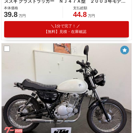
スズキ グラストラッカー ＮＪ４７Ａ型 ２００３年モデル 社外Ｆフェンダー・テールランプ カスタム多数
本体価格
支払総額
39.8
44.8
万円
万円
1分で完了！
【無料】見積・在庫確認