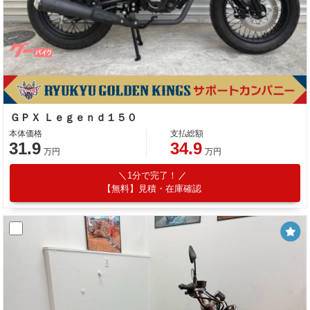
ＧＰＸ Ｌｅｇｅｎｄ１５０
本体価格
支払総額
31.9
34.9
万円
万円
1分で完了！
【無料】見積・在庫確認