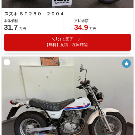
スズキ ＳＴ２５０ ２００４
本体価格
支払総額
31.7
34.9
万円
万円
1分で完了！
【無料】見積・在庫確認