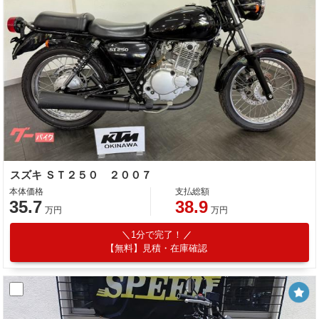
スズキ ＳＴ２５０ ２００７
本体価格
支払総額
35.7
38.9
万円
万円
1分で完了！
【無料】見積・在庫確認