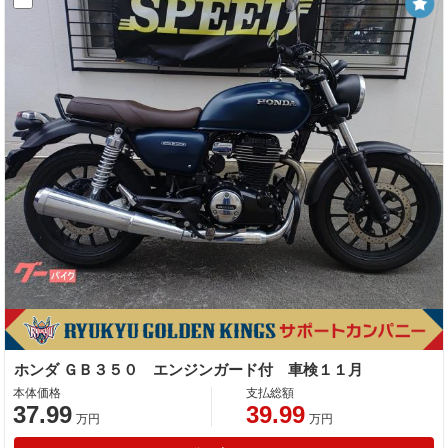
ホンダ ＧＢ３５０ エンジンガード付 車検１１月
本体価格
支払総額
37.99
39.99
万円
万円