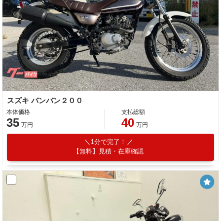
スズキ バンバン２００
本体価格
支払総額
35
40
万円
万円
1分で完了！
【無料】見積・在庫確認