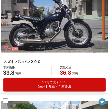
スズキ バンバン２００
本体価格
支払総額
33.8
36.8
万円
万円
1分で完了！
【無料】見積・在庫確認