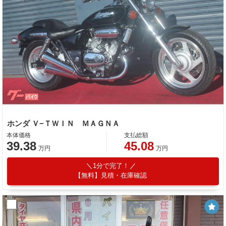
ホンダ Ｖ−ＴＷＩＮ ＭＡＧＮＡ
本体価格
支払総額
39.38
45.08
万円
万円
1分で完了！
【無料】見積・在庫確認