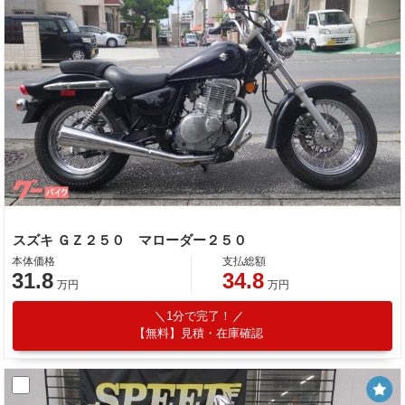
スズキ ＧＺ２５０ マローダー２５０
本体価格
支払総額
31.8
34.8
万円
万円
1分で完了！
【無料】見積・在庫確認