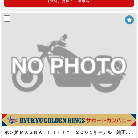
【無料】見積・在庫確認
ホンダ ＭＡＧＮＡ ＦＩＦＴＹ ２００１年モデル 純正車両