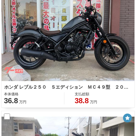
ホンダ レブル２５０ Ｓエディション ＭＣ４９型 ２０２０年モデル ＡＢＳ エンジンガード ＬＥＤヘッドライト テールランプ
本体価格
支払総額
36.8
38.8
万円
万円