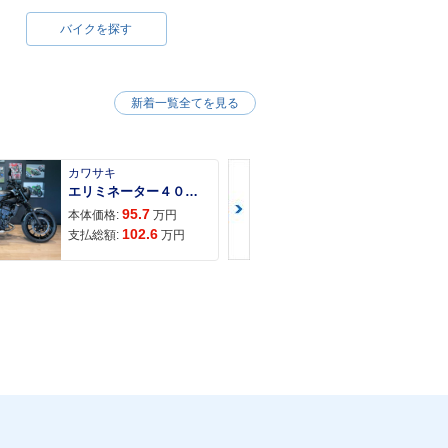
バイクを探す
新着一覧全てを見る
カワサキ
カワサキ
エリミネーター４００ＳＥ
95.7
117
本体価格:
万円
本体価格:
102.6
121
支払総額:
万円
支払総額: