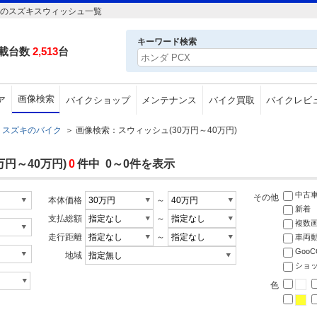
円のスズキスウィッシュ一覧
キーワード検索
載台数
2,513
台
画像検索
ア
バイクショップ
メンテナンス
バイク買取
バイクレビ
スズキのバイク
＞
画像検索：スウィッシュ(30万円～40万円)
円～40万円)
0
件中 0～0件を表示
中古
その他
本体価格
～
新着
支払総額
～
複数
走行距離
～
車両
Goo
地域
ショ
色