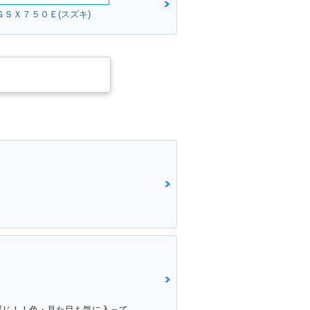
ＧＳＸ７５０Ｅ(スズキ)
！
満足ポイント:アンコ抜きしていい感じ！！色・見た目も気に入っています！！！