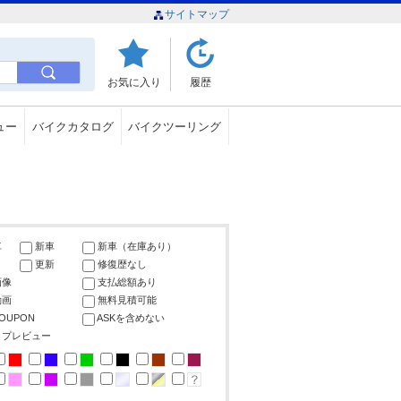
サイトマップ
お気に入り
履歴
ュー
バイクカタログ
バイクツーリング
車
新車
新車（在庫あり）
更新
修復歴なし
画像
支払総額あり
動画
無料見積可能
COUPON
ASKを含めない
ップレビュー