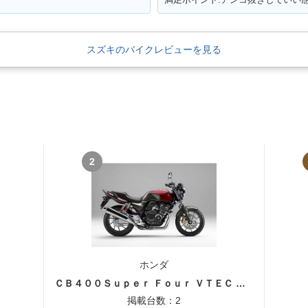
スズキのバイクレビューを見る
2
ホンダ
ＣＢ４００Ｓｕｐｅｒ Ｆｏｕｒ ＶＴＥＣ ＳＰＥＣ３
掲載台数：2