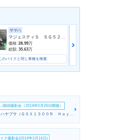
ヤマハ
ヤマハ
マジェスティＳ ＳＧ５２Ｊ 最終２０２０年モデル 純正ロングスクリーン ブラックメタリックＸ
価格:
28.99
万
価格:
38.99
万
総額:
35.63
万
総額:
42.68
万
このバイクと同じ車種を検索
このバイクと同じ車種を検索
い国頭撮影会（2019年5月26日開催）
ブラウンさん:ハヤブサ（ＧＳＸ１３００Ｒ Ｈａｙａｂｕｓａ）(スズキ)
イク撮影会(2019年3月16日)