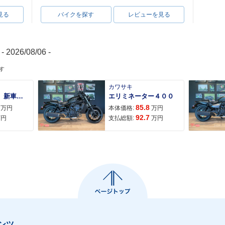
見る
バイクを探す
レビューを見る
- 2026/08/06 -
す
カワサキ
ＡＤＶ１６０ 新車 ２０２６年最新モデル パールスモーキーグレー スマートキー ２９Ｌメットイン ＵＳＢ Ｔｙｐｅ−Ｃ装備
エリミネーター４００
85.8
万円
本体価格:
万円
92.7
万円
支払総額:
万円
ンツ