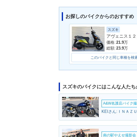
お探しのバイクからのおすすめ
スズキ
アヴェニス１２
価格:
21.9
万
総額:
23.9
万
このバイクと同じ車種を検
スズキのバイクにはこんな人たち
A&W名護店バイク撮影
KEIさん:ＩＮＡＺ
南の駅やえせ撮影会（