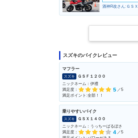
酒神R改さん:ＧＳＸ
スズキのバイクレビュー
マフラー
ＧＳＦ１２００
スズキ
ニックネーム：伊禮
5
満足度：
／5
満足ポイント:全部！！
乗りやすいバイク
ＧＳＸ１４００
スズキ
ニックネーム：うっちーばるぼさ
4
満足度：
／5
満足ポイント:パワーがある