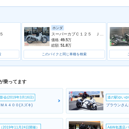
ホンダ
スーパーカブＣ１２５ ＪＡ７１型 スマートキー ＡＢＳ ＬＥＤヘッドライト
５
価格:
49.5
万
総額:
51.8
万
索
このバイクと同じ車種を検索
が乗ってます
会(2019年3月16日)
道の駅ゆいゆ
ＵＭＡ４００(スズキ)
2019年11月24日開催）
A&W名護店バ